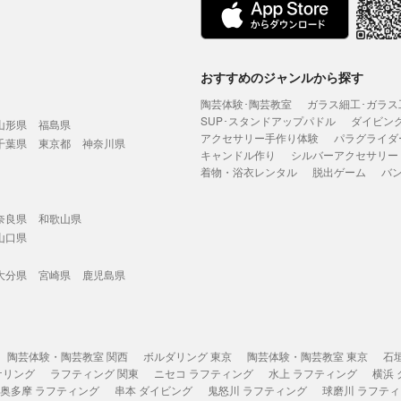
おすすめのジャンルから探す
陶芸体験･陶芸教室
ガラス細工･ガラス
SUP･スタンドアップパドル
ダイビン
山形県
福島県
アクセサリー手作り体験
パラグライダ
千葉県
東京都
神奈川県
キャンドル作り
シルバーアクセサリー
着物・浴衣レンタル
脱出ゲーム
バ
奈良県
和歌山県
山口県
大分県
宮崎県
鹿児島県
陶芸体験・陶芸教室 関西
ボルダリング 東京
陶芸体験・陶芸教室 東京
石
ケリング
ラフティング 関東
ニセコ ラフティング
水上 ラフティング
横浜
奥多摩 ラフティング
串本 ダイビング
鬼怒川 ラフティング
球磨川 ラフテ