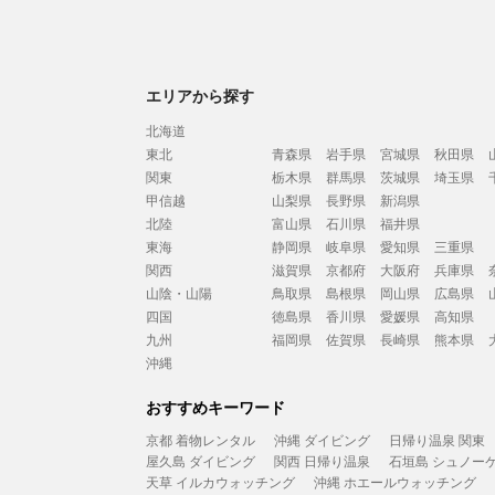
エリアから探す
北海道
東北
青森県
岩手県
宮城県
秋田県
関東
栃木県
群馬県
茨城県
埼玉県
甲信越
山梨県
長野県
新潟県
北陸
富山県
石川県
福井県
東海
静岡県
岐阜県
愛知県
三重県
関西
滋賀県
京都府
大阪府
兵庫県
山陰・山陽
鳥取県
島根県
岡山県
広島県
四国
徳島県
香川県
愛媛県
高知県
九州
福岡県
佐賀県
長崎県
熊本県
沖縄
おすすめキーワード
京都 着物レンタル
沖縄 ダイビング
日帰り温泉 関東
屋久島 ダイビング
関西 日帰り温泉
石垣島 シュノー
天草 イルカウォッチング
沖縄 ホエールウォッチング