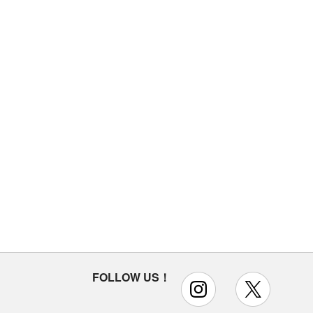
FOLLOW US！
instagram
x