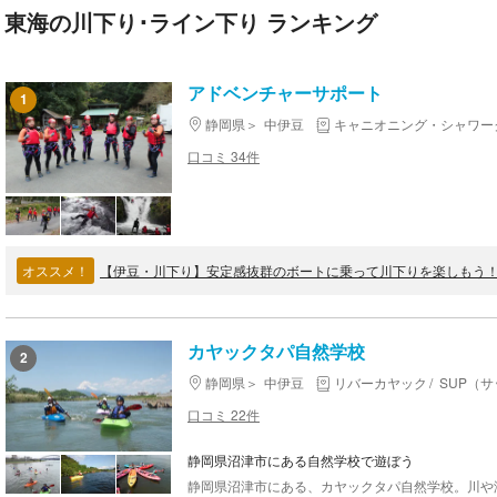
東海の川下り･ライン下り ランキング
アドベンチャーサポート
1
静岡県
中伊豆
キャニオニング・シャワー
口コミ 34件
オススメ！
【伊豆・川下り】安定感抜群のボートに乗って川下りを楽しもう
カヤックタパ自然学校
2
静岡県
中伊豆
リバーカヤック
SUP（
口コミ 22件
静岡県沼津市にある自然学校で遊ぼう