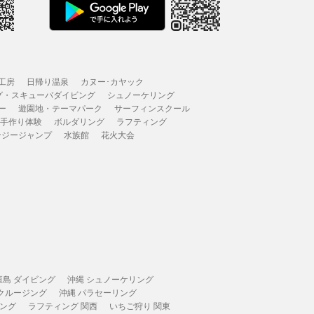
工房
日帰り温泉
カヌー･カヤック
グ・スキューバダイビング
シュノーケリング
ー
遊園地・テーマパーク
サーフィンスクール
 手作り体験
ボルダリング
ラフティング
ンジージャンプ
水族館
花火大会
垣島 ダイビング
沖縄 シュノーケリング
 クルージング
沖縄 パラセーリング
ィング
ラフティング 関西
いちご狩り 関東