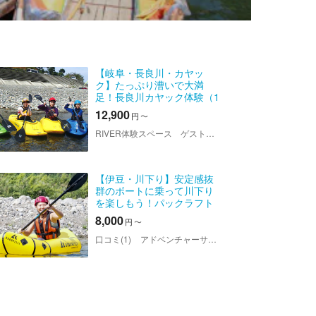
【岐阜・長良川・カヤッ
ク】たっぷり漕いで大満
足！長良川カヤック体験（1
日）
12,900
円
〜
RIVER体験スペース ゲストハウスWARABI
【伊豆・川下り】安定感抜
群のボートに乗って川下り
を楽しもう！パックラフト
体験
8,000
円
〜
口コミ(1)
アドベンチャーサポート