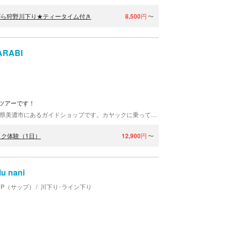
がら狩野川下り★ティータイム付き
8,500
円
〜
RABI
ツアーです！
RIVER体験スペース ゲストハウスWARABIは、岐阜県美濃市にあるガイドショップです。カヤックに乗ってみたい初心者が対象の、カヤックツアーを開催しております！当店のオーナーは、体験カヤックが元で、カヤックにハマりました。初めてのお客様にも、その魅力をお伝えします！当店はゲストハウスですので、ご宿泊にもご利用いただけます。
ク体験（1日）
12,900
円
〜
u nani
UP（サップ）
川下り･ライン下り