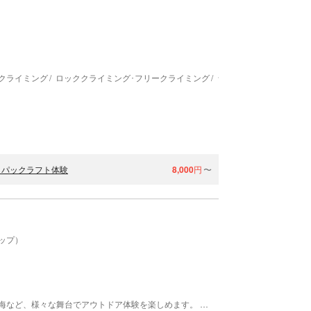
クライミング
ロッククライミング･フリークライミング
ラフティング
川下り･
！パックラフト体験
8,000
円
〜
サップ）
静岡県沼津市にある、カヤックタパ自然学校。川や海など、様々な舞台でアウトドア体験を楽しめます。 ツアー後は、地元沼津の美味しいお店や隠れスポットなども教えます！沼津を丸ごと楽しんで帰ってくださいね☆