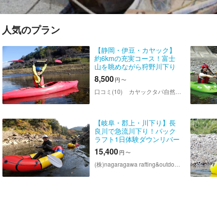
人気のプラン
【静岡・伊豆・カヤック】
約6kmの充実コース！富士
山を眺めながら狩野川下り
★ティータイム付き
8,500
円
〜
口コミ(10)
カヤックタパ自然学校
【岐阜・郡上・川下り】長
良川で急流川下り！パック
ラフト1日体験ダウンリバー
コース
15,400
円
〜
(株)nagaragawa rafting&outdoors nalu nani