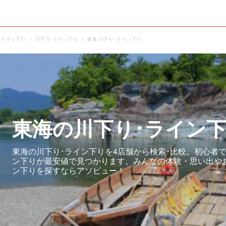
･ライン下り
川下り･ライン下り
東海 川下り･ライン下り
東海の川下り･ライン
東海の川下り･ライン下りを4店舗から検索･比較。初心者
ン下りが最安値で見つかります。みんなの体験・思い出や
ン下りを探すならアソビュー！