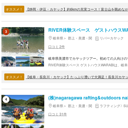
オススメ！
【静岡・伊豆・カヤック】約6kmの充実コース！富士山を眺めな
RIVER体験スペース ゲストハウスWA
3
岐阜県
郡上・美濃・関
リバーカヤック
口コミ 2件
岐阜県美濃市でカヤックツアー。初めての人向けの
オススメ！
【岐阜・長良川・カヤック】たっぷり漕いで大満足！長良川カヤッ
(株)nagaragawa rafting&outdoors nal
4
岐阜県
郡上・美濃・関
ラフティング
S
口コミ 31件