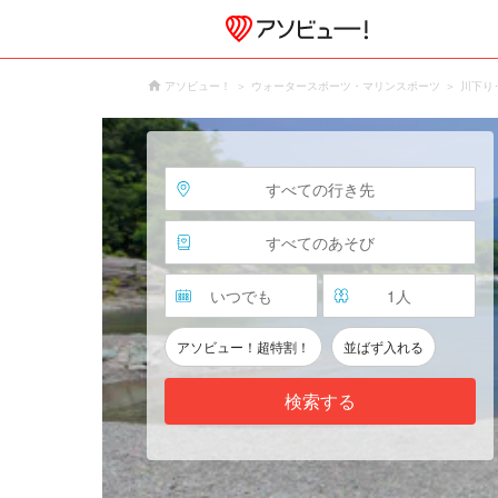
アソビュー！
ウォータースポーツ・マリンスポーツ
川下り
すべての行き先
すべてのあそび
いつでも
1
人
アソビュー！超特割！
並ばず入れる
検索する