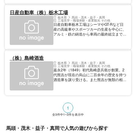
り、一部の工程では二酸化炭素の排出量を
25%削減することに成功している。工場見
日産自動車（株）栃木工場
学も受け入れており、スタッフが工場の様子
や製造の工程・工夫、「日産アリア」の最新
栃木県
馬頭・茂木・益子・真岡
工場見学・職場体験・産業観光 その他
技術まで詳しく説明してくれるため、楽しく
日産自動車栃木工場はシーマやGT-Rなど日
学ぶことができる。※オンラインでの見学も
産の高級車やスポーツカーの生産を中心に、
あり
アルミ・鉄の鋳造から車両の最終組立までを
一貫して行っています。工場見学では車両組
立ラインをご案内します。（工場の概要説
明、ビデオ上映） 営業 (月火水木金) 都合に
より見学がお受けできない場合があります。
（株）島崎酒造
休業 (日土) 見学内容 ゲストホールで説明，
工場見学
栃木県
馬頭・茂木・益子・真岡
工場見学・職場体験・産業観光 その他
嘉永2年（1849）初代島崎彦兵衛が創業。2
代熊吉が現在の烏山に二百余年の歴史を持つ
酒造庫を譲り受ける。また熊吉が無類の相撲
好きであったことから酒名も「東力士」と名
付けられました。
1
全
3
件中
1~3
件を表示中
馬頭・茂木・益子・真岡で人気の遊びから探す