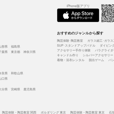
iPhone版アプリ
おすすめのジャンルから探す
陶芸体験･陶芸教室
ガラス細工･ガラス
SUP･スタンドアップパドル
ダイビン
山形県
福島県
アクセサリー手作り体験
パラグライダ
千葉県
東京都
神奈川県
キャンドル作り
シルバーアクセサリー
着物・浴衣レンタル
脱出ゲーム
バ
奈良県
和歌山県
山口県
大分県
宮崎県
鹿児島県
陶芸体験・陶芸教室 関西
ボルダリング 東京
陶芸体験・陶芸教室 東京
石