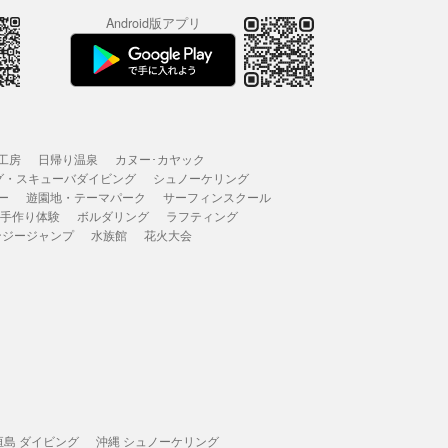
Android版アプリ
工房
日帰り温泉
カヌー･カヤック
グ・スキューバダイビング
シュノーケリング
ー
遊園地・テーマパーク
サーフィンスクール
 手作り体験
ボルダリング
ラフティング
ンジージャンプ
水族館
花火大会
垣島 ダイビング
沖縄 シュノーケリング