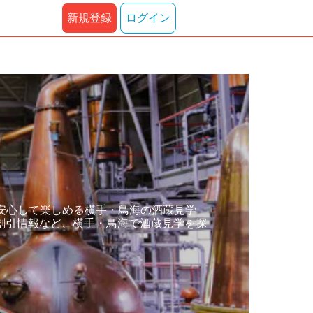
新規登録
ログイン
安心して楽しめる横手・鳥海の酒蔵見学
割引情報など、横手・鳥海で酒蔵見学を探