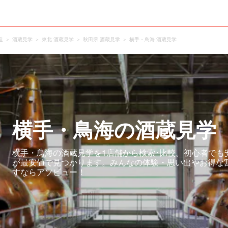
造
酒蔵見学
東北 酒蔵見学
秋田県 酒蔵見学
横手・鳥海 酒蔵見学
横手・鳥海の酒蔵見学
横手・鳥海の酒蔵見学を1店舗から検索･比較。初心者でも
が最安値で見つかります。みんなの体験・思い出やお得な
すならアソビュー！