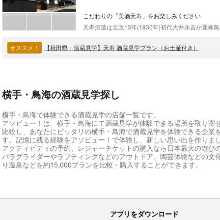
こだわりの「美酒天寿」をお楽しみください
オススメ！
【秋田県・酒蔵見学】天寿 酒蔵見学プラン（お土産付き）
横手・鳥海の酒蔵見学探し
横手・鳥海で体験できる酒蔵見学の店舗一覧です。
アソビュー！は、横手・鳥海にて酒蔵見学が体験できる場所を取り寄
比較し、あなたにピッタリの横手・鳥海で酒蔵見学を体験できる企業
す。記憶に残る経験をアソビュー！で体験し、新しい思い出を作りま
アクティビティの予約、レジャーチケットの購入なら日本最大の遊び
パラグライダーやラフティングなどのアウトドア、陶芸体験などの文
り温泉などを約15,000プランを比較・購入することができます。
アプリをダウンロード