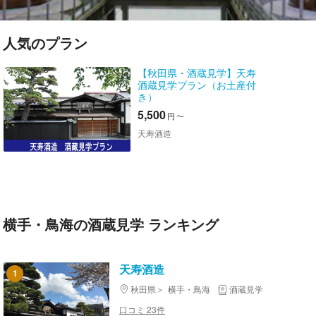
人気のプラン
【秋田県・酒蔵見学】天寿
酒蔵見学プラン（お土産付
き）
5,500
円
〜
天寿酒造
横手・鳥海の酒蔵見学 ランキング
天寿酒造
1
秋田県
横手・鳥海
酒蔵見学
口コミ 23件