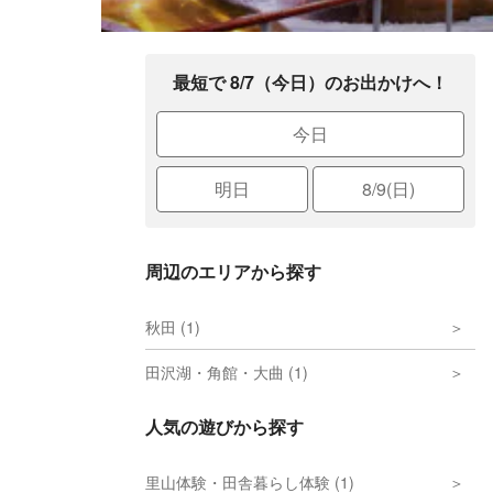
最短で 8/7（今日）のお出かけへ！
今日
明日
8/9(日)
周辺のエリアから探す
秋田 (1)
田沢湖・角館・大曲 (1)
人気の遊びから探す
里山体験・田舎暮らし体験 (1)