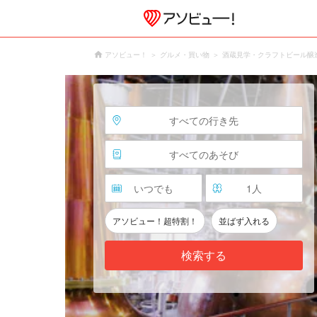
アソビュー！
グルメ・買い物
酒蔵見学・クラフトビール醸
すべての行き先
すべてのあそび
いつでも
1
人
アソビュー！超特割！
並ばず入れる
検索する