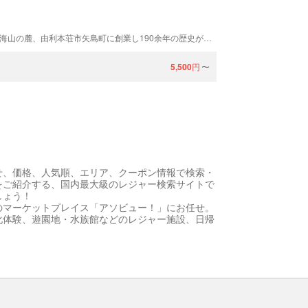
天寿酒造は文政13年(1830年)初代大井永吉が麗峰鳥海山の麓、由利本荘市矢島町に創業し190余年の歴史がある蔵です。当主は代々永吉を名乗り、現在は七代目が継いでおります。「地元で出来る最高の酒」を目指し、米・水・技にこだわり、多くの人々から愛される”美酒天寿”を造り続けております。
5,500
円
〜
せ、価格、人気順、エリア、クーポン情報で検索・
をご紹介する、国内最大級のレジャー検索サイトで
しょう！
のマーケットプレイス「アソビュー！」にお任せ。
化体験、遊園地・水族館などのレジャー施設、日帰