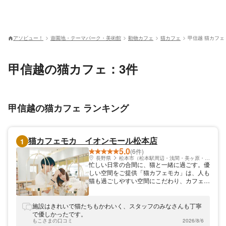
アソビュー！
遊園地・テーマパーク・美術館
動物カフェ
猫カフェ
甲信越 猫カフェ
甲信越の猫カフェ：3件
甲信越の猫カフェ ランキング
猫カフェモカ イオンモール松本店
1
5.0
(6件)
長野県
松本市（松本駅周辺・浅間・美ヶ原・塩尻）
忙しい日常の合間に、猫と一緒に過ごす。優
しい空間をご提供「猫カフェモカ」は、人も
猫も過ごしやすい空間にこだわり、カフェの
ような居心地の良さを提供しています。猫と
触れ合えるだけではなく、猫と一緒に過ごす
ことができる空間です。多数のメディアでも
施設はきれいで猫たちもかわいく、スタッフのみなさんも丁寧
取り上げられ、今、人気沸騰中。猫の魅力を
で優しかったです。
思う存分体感できますよ。全国20店舗以上
もこさまの口コミ
2026/8/6