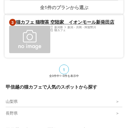
全1件のプランから選ぶ
猫カフェ 猫喫茶 空陸家 イオンモール新発田店
3
新潟県
新潟・月岡・阿賀野川
猫カフェ
1
全
3
件中
1~3
件を表示中
甲信越の猫カフェで人気のスポットから探す
山梨県
長野県