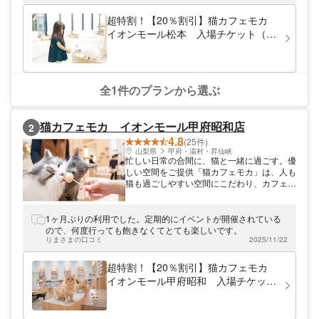
で展開中ですので、お近くの店舗へお気軽に
お立ち寄りください。
超特割！【20％割引】猫カフェモカ
イオンモール松本 入場チケット（ド
リンクバー・猫のおやつ）
全1件のプランから選ぶ
猫カフェモカ イオンモール甲府昭和店
2
4.8
(25件)
山梨県
甲府・湯村・昇仙峡
忙しい日常の合間に、猫と一緒に過ごす。優
しい空間をご提供「猫カフェモカ」は、人も
猫も過ごしやすい空間にこだわり、カフェの
ような居心地の良さを提供しています。猫と
触れ合えるだけではなく、猫と一緒に過ごす
ことができる空間です。多数のメディアでも
1ヶ月ぶりの利用でした。定期的にイベントが開催されている
取り上げられ、今、人気沸騰中。猫の魅力を
ので、何度行っても飽きなくてとても楽しいです。
思う存分体感できますよ。全国23店舗で展
りまさまの口コミ
2025/11/22
開中ですので、お近くの店舗へお気軽にお立
ち寄りください。
超特割！【20％割引】猫カフェモカ
イオンモール甲府昭和 入場チケット
（ドリンクバー・猫ちゃん用おやつ）