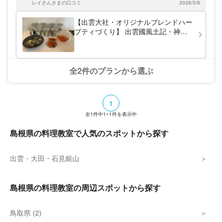
レイさんさまの口コミ
2026/3/6
色々なお料理に使って、楽しみます！
【出雲大社・オリジナルブレンドハー
ブティづくり】 出雲國風土記・神話
から出雲の薬草の歴史を簡単に解説さ
せていただき、その日の気分に合わせ
てオリジナルのお茶をブレンド出来ま
す！
全2件のプランから選ぶ
1
全
1
件中
1~1
件を表示中
島根県の料理教室で人気のスポットから探す
出雲・大田・石見銀山
島根県の料理教室の周辺スポットから探す
鳥取県 (2)