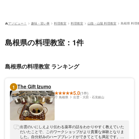
アソビュー！
趣味・習い事
料理教室
料理教室
山陰・山陽 料理教室
島根県 料理
島根県の料理教室：1件
島根県の料理教室 ランキング
The Gift Izumo
1
5.0
(1件)
島根県
出雲・大田・石見銀山
出雲のいにしえより伝わる薬草の話をわかりやすく教えていた
だいたことで、このワークショップがより貴重な体験となりま
した。自分好みのハーブブレンドができてとても満足です。