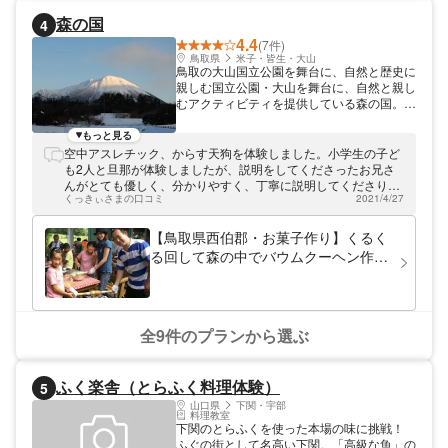
森の国
4
4.4
(7件)
鳥取県
米子・皆生・大山
鳥取の大山国立公園を舞台に、自然と歴史に
親しむ国立公園・大山を舞台に、自然と親し
むアクティビティを提供している森の国。ブ
ナ原生林に守られた自然の営みと、古くから
人の手とともに歩んだ歴史遺産の姿を楽しめ
もっと見る
ます。
空中アスレチック、からす天狗を体験しました。小学生の子ど
も2人と旦那が体験しましたが、説明をしてくださったお兄さ
んがとても優しく、分かりやすく、丁寧に説明してくださり、
くっきぃさまの口コミ
2021/4/27
安心して楽しむことができました。 一年生の娘は怖くて途中リ
タイアでしたが、最後のジップラインは体験させていただき大
喜びでした。アスレチックまでトラックの荷台に乗せてもらっ
【鳥取県西伯郡・お菓子作り】くるく
て移動したのも良い体験をさせていただけました。 森の国へは
る回して森の中でバウムクーヘン作
初めて行きましたが、9時の開園から閉園まで遊び続け、大喜
り！
びでした。色々な種類のアスレチックが本当に沢山あり、小学
生の子ども達は全てクリアする！と楽しんでいました。幼児も
連れて行っていましたが、小さい子でも遊べるものも沢山あり
ました。 またぜひ遊びにいかせていただきます(*^_^*)
全9件のプランから選ぶ
ふく楽舎（とらふく料理体験）
5
山口県
下関・宇部
料理教室
下関のとらふくを使った本場の味に挑戦！
ふぐの街として名高い下関。「高級な魚」の