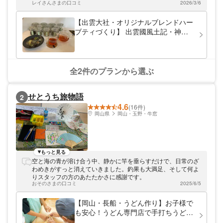
レイさんさまの口コミ
2026/3/6
色々なお料理に使って、楽しみます！
【出雲大社・オリジナルブレンドハー
ブティづくり】 出雲國風土記・神話
から出雲の薬草の歴史を簡単に解説さ
せていただき、その日の気分に合わせ
てオリジナルのお茶をブレンド出来ま
す！
全2件のプランから選ぶ
せとうち旅物語
2
4.6
(16件)
岡山県
岡山・玉野・牛窓
もっと見る
空と海の青が溶け合う中、静かに竿を垂らすだけで、日常のざ
わめきがすっと消えていきました。釣果も大満足、そして何よ
りスタッフの方のあたたかさに感謝です。
おそのさまの口コミ
2025/6/5
【岡山・長船・うどん作り】お子様で
も安心！うどん専門店で手打ちうどん
づくり体験＆ふくほのか小麦の石臼挽