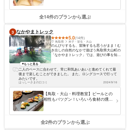
き体験
全14件のプランから選ぶ
なかやまトレック
3
5.0
(14件)
鳥取県
米子・皆生・大山
のんびりするも、冒険するも思うがまま！む
き出しの自然のなかで遊ぼう鳥取県大山町の
「なかやまトレック」では、遊びの事を知り
尽くしたガイドがあなたにピッタリな時間を
ご提供します。大山町の豊かな自然は、私た
もっと見る
ちがしばし日常から離れる手助けをしてくれ
二人のペースに合わせて、常に和気あいあいと進めてくれて最
ます。あたかも別世界に迷い込んだような、
後まで楽しむことができました。 また、ロングコースで行って
そんな気分にさせてくれるはず。五感をフル
みたいです。
に使って思いっきり遊び、心のゆとりを取り
はっしーさまの口コミ
2024/9/16
戻す休日をお過ごし下さい。
【鳥取・大山・料理教室】ビールとの
相性もバツグン！いろいろ食材の燻製
作り体験
全2件のプランから選ぶ