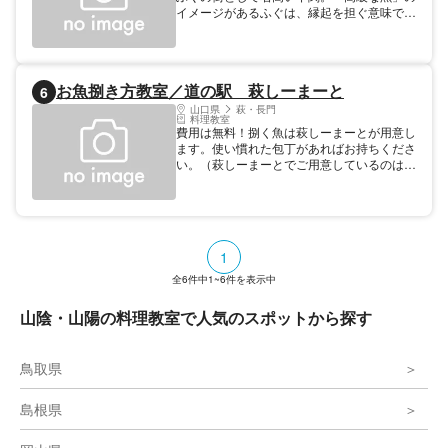
イメージがあるふぐは、縁起を担ぐ意味で下
関では「ふく」と呼ばれ親しまれています。
そんな下関でプロの料理人に手ほどきを受け
ながらふくをおろし、刺身やふくちりなど本
格的なふく料理に挑戦してみませんか。ふく
お魚捌き方教室／道の駅 萩しーまーと
6
専用調理台や調理器具が充実した快適な空間
で特別な体験ができます。完成後は南風泊
山口県
萩・長門
料理教室
（はえどまり）港を見ながら本場の絶品ふく
費用は無料！捌く魚は萩しーまーとが用意し
に舌鼓！
ます。使い慣れた包丁があればお持ちくださ
い。（萩しーまーとでご用意しているのは、
百均の三徳包丁です。）手拭き・エプロン等
は各自でご用意ください。 捌く魚はアジ・
さば・ボラなどの魚です。捌いてみたい魚が
ありましたら各自でお持ち込みください。
お申込みはお電話か、道の駅萩しーまーと内
1
「おさかな捌き方教室」ページ内の「捌き方
教室に参加する」ボタンからどうぞ！ ※5
全
6
件中
1~6
件を表示中
月〜9月は暑いのでお休みさせていただきま
す。
山陰・山陽の料理教室で人気のスポットから探す
鳥取県
島根県