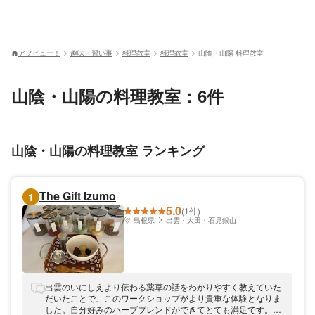
アソビュー！
趣味・習い事
料理教室
料理教室
山陰・山陽 料理教室
山陰・山陽の料理教室：6件
山陰・山陽の料理教室 ランキング
The Gift Izumo
1
5.0
(1件)
島根県
出雲・大田・石見銀山
出雲のいにしえより伝わる薬草の話をわかりやすく教えていた
だいたことで、このワークショップがより貴重な体験となりま
した。自分好みのハーブブレンドができてとても満足です。