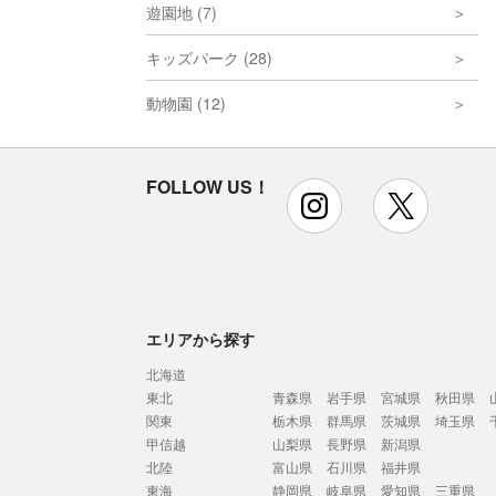
遊園地 (7)
キッズパーク (28)
動物園 (12)
FOLLOW US！
instagram
x
エリアから探す
北海道
東北
青森県
岩手県
宮城県
秋田県
関東
栃木県
群馬県
茨城県
埼玉県
甲信越
山梨県
長野県
新潟県
北陸
富山県
石川県
福井県
東海
静岡県
岐阜県
愛知県
三重県