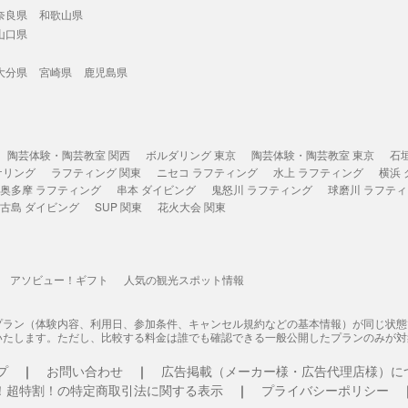
奈良県
和歌山県
山口県
大分県
宮崎県
鹿児島県
陶芸体験・陶芸教室 関西
ボルダリング 東京
陶芸体験・陶芸教室 東京
石
ケリング
ラフティング 関東
ニセコ ラフティング
水上 ラフティング
横浜
奥多摩 ラフティング
串本 ダイビング
鬼怒川 ラフティング
球磨川 ラフテ
古島 ダイビング
SUP 関東
花火大会 関東
アソビュー！ギフト
人気の観光スポット情報
プラン（体験内容、利用日、参加条件、キャンセル規約などの基本情報）が同じ状
いたします。ただし、比較する料金は誰でも確認できる一般公開したプランのみが対
プ
お問い合わせ
広告掲載（メーカー様・広告代理店様）に
！超特割！の特定商取引法に関する表示
プライバシーポリシー