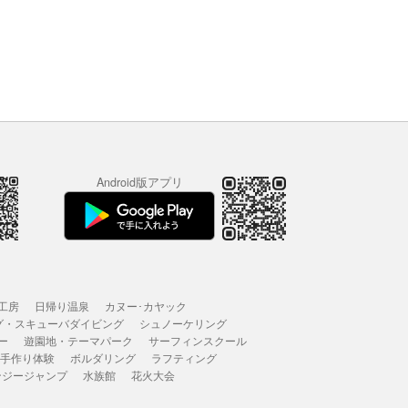
Android版アプリ
工房
日帰り温泉
カヌー･カヤック
グ・スキューバダイビング
シュノーケリング
ー
遊園地・テーマパーク
サーフィンスクール
 手作り体験
ボルダリング
ラフティング
ンジージャンプ
水族館
花火大会