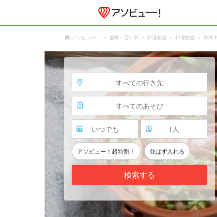
アソビュー！
趣味・習い事
料理教室
料理教室
東海 
すべての行き先
すべてのあそび
いつでも
1
人
アソビュー！超特割！
並ばず入れる
検索する