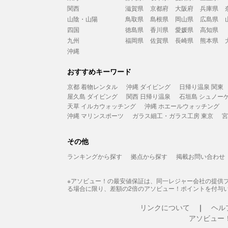
関西
滋賀県
京都府
大阪府
兵庫県
山陰・山陽
鳥取県
島根県
岡山県
広島県
四国
徳島県
香川県
愛媛県
高知県
九州
福岡県
佐賀県
長崎県
熊本県
沖縄
おすすめキーワード
京都 着物レンタル
沖縄 ダイビング
日帰り温泉 関東
屋久島 ダイビング
関西 日帰り温泉
石垣島 シュノー
天草 イルカウォッチング
沖縄 ホエールウォッチング
沖縄 マリンスポーツ
ガラス細工・ガラス工房 東京
宮
その他
ランキングから探す
拠点から探す
掲載お問い合わせ
※アソビュー！の最安値保証は、同一レジャー会社の提供
る場合に限り、差額の2倍のアソビュー！ポイントを付与
リンクについて
ヘル
アソビュー