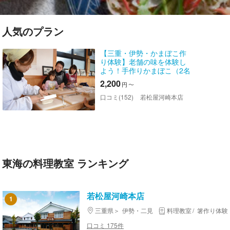
人気のプラン
【三重・伊勢・かまぼこ作
り体験】老舗の味を体験し
よう！手作りかまぼこ（2名
様～12名様迄）
2,200
円
〜
口コミ(152)
若松屋河崎本店
東海の料理教室 ランキング
若松屋河崎本店
1
三重県
伊勢・二見
料理教室
箸作り体験
口コミ 175件