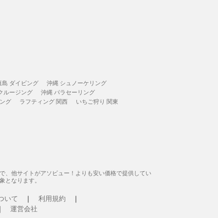
垣島 ダイビング
沖縄 シュノーケリング
 クルージング
沖縄 パラセーリング
ィング
ラフティング 関西
いちご狩り 関東
態で、他サイトがアソビュー！よりも安い価格で提供してい
象となります。
ついて
利用規約
運営会社