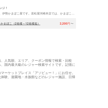
ンジ！
三重県伊勢市にある若松屋。百年以上の伝統を持つ、伊勢かまぼこ屋です。若松屋河崎本店では、かまぼこ作りを体験できます。作ったかまぼこは、その場で食べられますよ。旅の思い出作りや、団体様でのレクリエーションなどにご利用ください。
かまぼこ（2名様～12名様迄）
2,200
円
〜
格、人気順、エリア、クーポン情報で検索・比較
る、国内最大級のレジャー検索サイトです。記憶に
のマーケットプレイス「アソビュー！」にお任せ。
化体験、遊園地・水族館などのレジャー施設、日帰