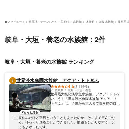
アソビュー！
遊園地・テーマパーク・美術館
水族館
水族館
東海 水族館
岐阜県 
岐阜・大垣・養老の水族館：2件
岐阜・大垣・養老の水族館 ランキング
世界淡水魚園水族館 アクア・トトぎふ
1
4.5
(3,116件)
岐阜県
岐阜・大垣・養老
世界最大級の淡水魚水族館、アクア・トトへ
いこう！「世界淡水魚園水族館 アクア・ト
トぎふ」は、子供から大人まで岐阜県の自然
環境や世界の河川環境を楽しく学び、癒され
る⽔族館です。「木曽三川・長良川の源流か
もっと見る
ら河口までと世界の淡水魚」をテーマに、自
夏休みだけど平日ということもあったのか、そこまで混んでな
然環境を再現した館内展示のほか、⽣き物の
く、ゆっくり見ることができました。順路も分かりやすく、と
ガイドや体験学習プログラムなど、館内の企
てもよかったです。