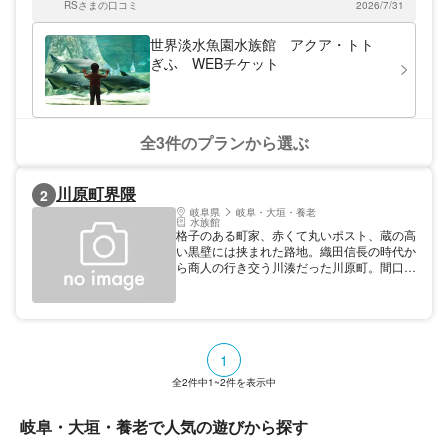
画やイベントも充実しています。
RSさまの口コミ
2026/7/31
世界淡水魚園水族館 アクア・トト
ぎふ WEBチケット
全3件のプランから選ぶ
川原町界隈
2
岐阜県
岐阜・大垣・養老
水族館
格子のある町家、赤くて丸いポスト、蔵の高
い黒壁には挟まれた路地。織田信長の時代か
ら商人の行き交う川湊だった川原町。間口が
狭く奥行きのある昔ながらの日本家屋が続く
町並には、古きよき趣はそのままに、町家や
蔵を改装したお店が多く点在します。年々そ
の数は増え続け、イタリアンから中華料理、
カフェやスイーツ、雑貨と実に多彩。鮎の塩
1
焼きや鮎菓子、岐阜うちわなど、岐阜ならで
はの伝統的なお土産がそろうのも魅力です。
全
2
件中
1~2
件を表示中
鵜?観覧船のりばからすぐなので、鵜?観覧
前の散策におすすめ。
岐阜・大垣・養老で人気の遊びから探す