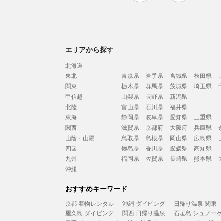
エリアから探す
北海道
東北
青森県
岩手県
宮城県
秋田県
関東
栃木県
群馬県
茨城県
埼玉県
甲信越
山梨県
長野県
新潟県
北陸
富山県
石川県
福井県
東海
静岡県
岐阜県
愛知県
三重県
関西
滋賀県
京都府
大阪府
兵庫県
山陰・山陽
鳥取県
島根県
岡山県
広島県
四国
徳島県
香川県
愛媛県
高知県
九州
福岡県
佐賀県
長崎県
熊本県
沖縄
おすすめキーワード
京都 着物レンタル
沖縄 ダイビング
日帰り温泉 関東
屋久島 ダイビング
関西 日帰り温泉
石垣島 シュノー