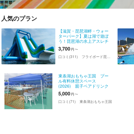
人気のプラン
【滋賀・琵琶湖畔・ウォー
ターパーク】夏は湖で遊ぼ
う！琵琶湖の水上アスレチ
ック
3,700
円
〜
口コミ(311)
フライボード琵琶湖 白ひげビーチ店
東条湖おもちゃ王国 プー
ル有料休憩スペース
(2026) 親子ペアドリンク
バーチケット付
5,000
円
〜
口コミ(71)
東条湖おもちゃ王国