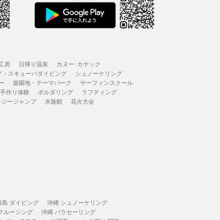
工房
日帰り温泉
カヌー･カヤック
グ・スキューバダイビング
シュノーケリング
ー
遊園地・テーマパーク
サーフィンスクール
 手作り体験
ボルダリング
ラフティング
ンジージャンプ
水族館
花火大会
垣島 ダイビング
沖縄 シュノーケリング
 クルージング
沖縄 パラセーリング