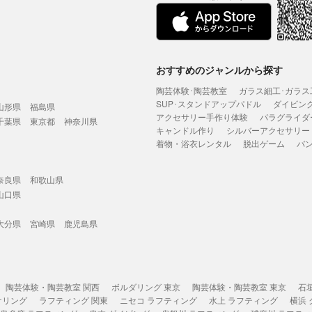
おすすめのジャンルから探す
陶芸体験･陶芸教室
ガラス細工･ガラス
SUP･スタンドアップパドル
ダイビン
山形県
福島県
アクセサリー手作り体験
パラグライダ
千葉県
東京都
神奈川県
キャンドル作り
シルバーアクセサリー
着物・浴衣レンタル
脱出ゲーム
バ
奈良県
和歌山県
山口県
大分県
宮崎県
鹿児島県
陶芸体験・陶芸教室 関西
ボルダリング 東京
陶芸体験・陶芸教室 東京
石
ケリング
ラフティング 関東
ニセコ ラフティング
水上 ラフティング
横浜