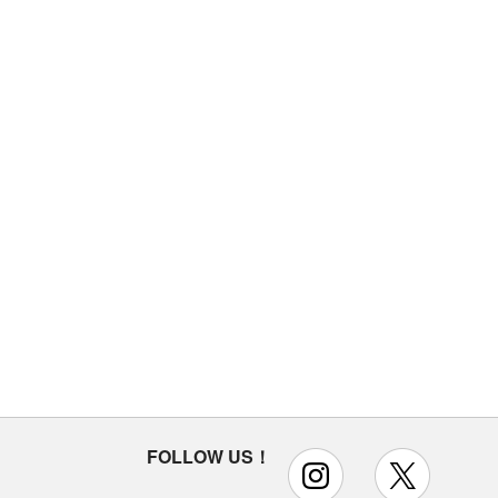
FOLLOW US！
instagram
x