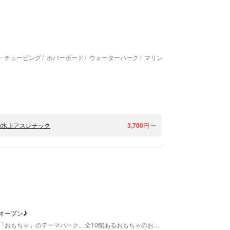
・チュービング
ホバーボード
ウォーターパーク
マリンアクティビティ
の水上アスレチック
3,700
円
〜
オープン♪
東条湖おもちゃ王国は、見て、触れて、体験できる「おもちゃ」のテーマパーク。全10館あるおもちゃのお部屋は全て室内型なので、天候を気にせず遊ぶことができます。トミカやプラレール、リカちゃんなど人気のおもちゃのほか、小さなお子様も楽しめる積み木やブロックなど多彩なおもちゃが勢ぞろいし、入園するだけで自由に遊び放題！屋外にはアトラクションが約15種類そろいます。本格的な汽車の「SLとうじょう号」や、自分で操作ができ運転士気分を楽しめる電車アトラクション「出発進行！！ドリームトレイン」など0歳のお子様でも一緒に楽しめる乗り物が約10種類あるので遊園地デビューにもおすすめです。また、夏は大レジャープール「ウォーターパークアカプルコ」がオープン！約1.5万㎡の敷地内に5つのプールや多彩なアトラクションがそろいます。定番の「流水プール」やお子様に大人気のバケツプール「ばっしゃ～ん」など、子どもから大人まで全ての世代にお楽しみいただけます。おもちゃ王国の目の前には「ホテルグリーンプラザ東条湖」が隣接しており、東条湖おもちゃ王国のチケットとセットになったお得なプランも多数あります。小さな赤ちゃんやお子様向けのお部屋もあり、家族みんなで安心のひとときをお過ごし頂けるホテルです。