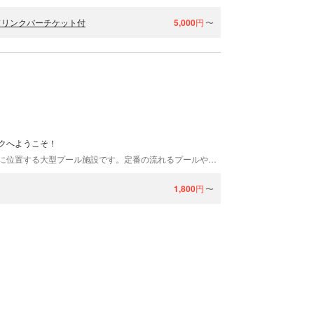
ドリンクバーチケット付
5,000
円
〜
クへようこそ！
「ウォーターパークデカパトス」は、兵庫県神戸市に位置する大型プール施設です。定番の流れるプールや波のプールはもちろん、小さなお子さまが安心して楽しめるエリアもあり、当施設ならではのDekaマウンテンスライダーも大人気！「マリンパーク駅」を降りてすぐとアクセス抜群なので、ぜひご家族やお友達同士で遊びにいらしてください♪
1,800
円
〜