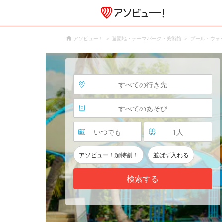
アソビュー！
遊園地・テーマパーク・美術館
プール・ウォ
すべての行き先
すべてのあそび
いつでも
1
人
アソビュー！超特割！
並ばず入れる
検索する