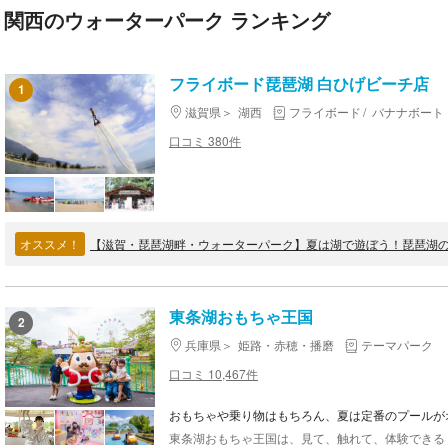
関西のウォーターパーク ランキング
フライボード琵琶湖 白ひげビーチ店
1
滋賀県
湖西
フライボード
バナナボート
口コミ 380件
オススメ！
【滋賀・琵琶湖畔・ウォーターパーク】夏は湖で遊ぼう！琵琶湖
東条湖おもちゃ王国
2
兵庫県
姫路・赤穂・播磨
テーマパーク
口コミ 10,467件
おもちゃや乗り物はもちろん、夏は定番のプールが