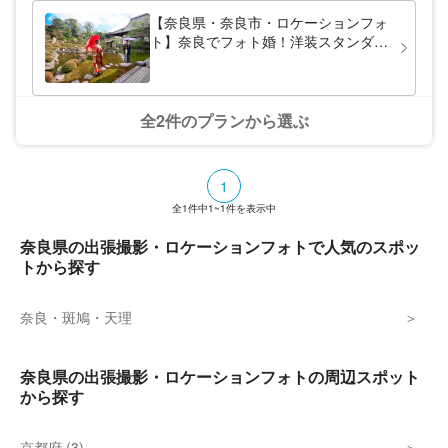
2人の姿を絵画のように美しく写真に収めま
す。着付け・ヘアメイクも一流スタッフが担
【奈良県・奈良市・ロケーションフォ
当。ドラマ撮影等でよく使われる寺院とも特
ト】奈良でフォト婚！洋装スタンダー
別提携、当店ならではのクオリティにご満足
ドプラン
いただけること請け合いです。
全2件のプランから選ぶ
1
全
1
件中
1~1
件を表示中
奈良県の出張撮影・ロケーションフォトで人気のスポッ
トから探す
奈良・斑鳩・天理
奈良県の出張撮影・ロケーションフォトの周辺スポット
から探す
京都府 (3)