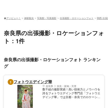
アソビュー！
体験観光
写真館・写真撮影
出張撮影・ロケーションフォト
関西 出
奈良県の出張撮影・ロケーションフォ
ト：1件
奈良県の出張撮影・ロケーションフォト ランキン
グ
フォトウエデイング華
1
奈良県
奈良・斑鳩・天理
数千組の撮影実績！高い技術力とノウハウを
誇るフォトウエデイング専門店「フォトウエ
デイング華」では京都・奈良でのロケーショ
ン撮影を中心に各種プランをご提供。雑誌や
CMの撮影で活躍中のプロカメラマンが、お