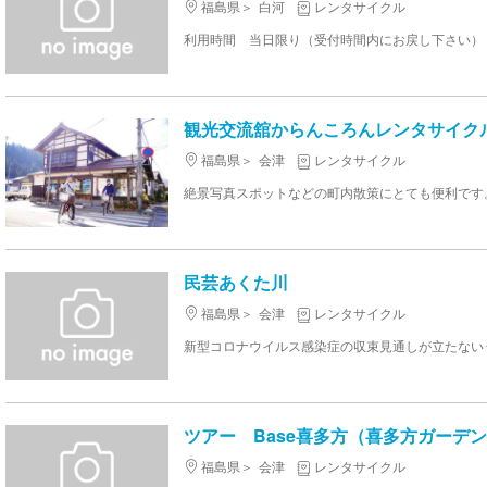
福島県
白河
レンタサイクル
観光交流舘からんころんレンタサイク
福島県
会津
レンタサイクル
民芸あくた川
福島県
会津
レンタサイクル
新型コロナウイルス感染症の収束見通しが立たないうち
ツアー Base喜多方（喜多方ガーデ
福島県
会津
レンタサイクル