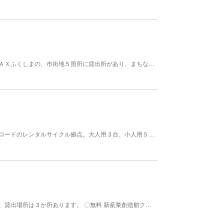
福島駅の東西口をはじめ、本町、平和通り地下、ＭＡＸふくしまの、市街地５箇所に貸出所があり、まちなかの散策におすすめ。車イスの貸し出しもある。 【料金】 無料
阿武隈川の堤防沿いに整備されているサイクリングロードのレンタルサイクル拠点。大人用３台、小人用５台（うち補助輪付き２台）。
庄内町観光には、レンタサイクルをご利用ください。貸出場所は３か所あります。 〇無料 新産業創造館クラッセ（営業9:00-17:00、休業12月～3月） 清河八郎記念館（営業10:00-17:00、休業：月曜日、12月～3月） 〇有料 清川歴史公園荘内藩清川関所（営業10:00-17:00、休業：月曜日、12月～3月） 営業 4月1日～11月30日 09:00～17:00 春夏秋 余目レンタサイクル 営業 4月1日～11月31日 (日火水木金土祝) 10:00～17:00 春夏秋 清川レンタサイクル