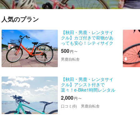
人気のプラン
【秋田・男鹿・レンタサイ
クル】カゴ付きで荷物があ
っても安心！シティサイク
ル1時間レンタル
500
円
〜
男鹿自転舎
【秋田・男鹿・レンタサイ
クル】アシスト付きで
楽々！e‐Bike1時間レンタル
2,000
円
〜
口コミ(6)
男鹿自転舎