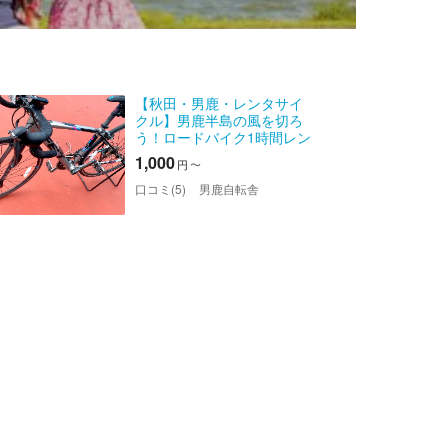
【秋田・男鹿・レンタサイ
クル】男鹿半島の風を切ろ
う！ロードバイク1時間レン
タル
1,000
円
〜
口コミ(5)
男鹿自転舎