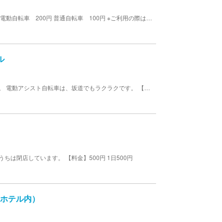
利用時間 当日限り（受付時間内にお戻し下さい） 電動自転車 200円 普通自転車 100円 ※ご利用の際は身分証明書が必要となります。 受付時間 (日月火水木金土祝) 9:00～16:30
ル
絶景写真スポットなどの町内散策にとても便利です。 電動アシスト自転車は、坂道でもラクラクです。 【料金】500円 4時間※1日は1,000円
は閉店しています。 【料金】500円 1日500円
ンホテル内）