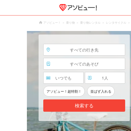
アソビュー！
乗り物
乗り物レンタル
レンタサイクル
すべての行き先
すべてのあそび
いつでも
1
人
アソビュー！超特割！
並ばず入れる
検索する