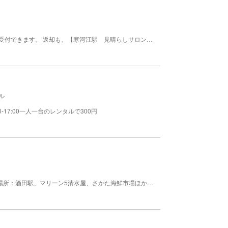
貸し出し窓口は、【寒河江駅 見晴らしサロン】で受付できます。 返却も、【寒河江駅 見晴らしサロン】で行ってください。 【料金】300円
ル
-17:00一人一台のレンタルで300円
観光客に無料で貸出。利用時間10:00?17:00。貸出場所：酒田駅、マリーン5清水屋、さかた海鮮市場ほか。飛島でも貸出あり（4月初旬?10月末）。 【料金】 無料