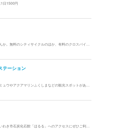
1日1500円
風を感じながら白河の街を自転車でめぐってみませんか。無料のシティサイクルのほか、有料のクロスバイクもご用意しています。 【料金】シティサイクル：無料 クロスバイク：3時間 1,000円/1日 ２,000円
ステーション
サイクルステーション周辺には、いわき・ら・ら・ミュウやアクアマリンふくしまなどの観光スポットがあるほか、いわき七浜海道沿線コースを巡ることができます。 【料金】 利用申込時に預り金1,000円をお支払いいただき、返却時に預り金を払い戻します。
湯本温泉周辺のほか、スパリゾートハワイアンズやいわき市石炭化石館「ほるる」へのアクセスにぜひご利用ください。 【料金】 利用申込時に預り金1,000円をお支払いいただき、返却時に預り金を払い戻します。