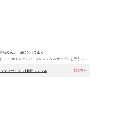
半島の風と一緒になって走ろう
JR「男鹿駅」より徒歩約2分にある「男鹿自転舎」は、e-bikeやロードバイクのレンタルサービスを行うショップとして2019年にスタート。男鹿の海岸線を走りながら、美しい景色や自然の心地よさを全身で楽しめます。電車でお越しの際の観光移動手段として、坂道もラクラク走れるe-bikeをぜひご活用ください。
シティサイクル1時間レンタル
500
円
〜