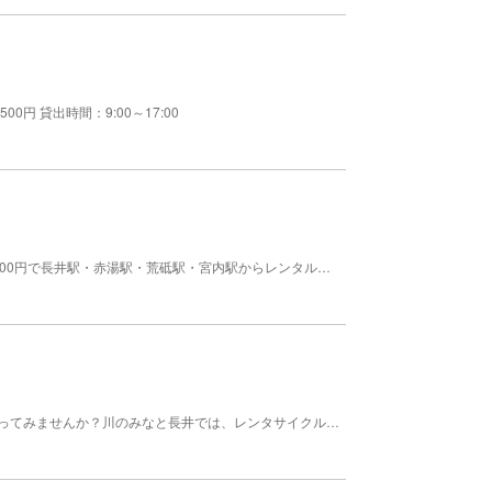
円 貸出時間：9:00～17:00
ゆっくりと自転車で町中を巡ってみませんか？1日500円で長井駅・赤湯駅・荒砥駅・宮内駅からレンタル可能です（無人駅、JR今泉駅での乗り捨てはできません）詳しくはお問い合わせください。 【料金】500円 1回/日
道の駅に車を停めて自転車でゆっくりと長井をまわってみませんか？川のみなと長井では、レンタサイクル「ながいくるん」を無料でお貸ししています。電動アシスト付き自転車もありますので、ちょっと遠出も楽々。入り組んだ水路や郊外の田園風景まで、旅のお供としてご活用ください。 営業時間 09:30～17:30 無休（1・2月は16:00閉店） ----------