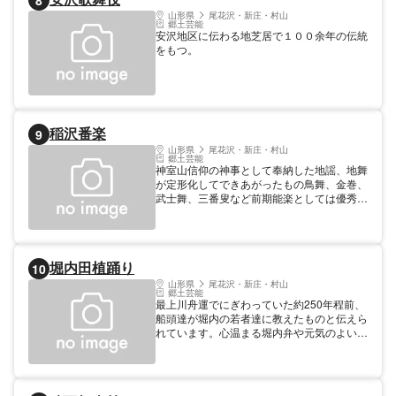
8
介された。
山形県
尾花沢・新庄・村山
郷土芸能
安沢地区に伝わる地芝居で１００余年の伝統
をもつ。
稲沢番楽
9
山形県
尾花沢・新庄・村山
郷土芸能
神室山信仰の神事として奉納した地謡、地舞
が定形化してできあがったもの鳥舞、金巻、
武士舞、三番叟など前期能楽としては優秀な
ものである。
堀内田植踊り
10
山形県
尾花沢・新庄・村山
郷土芸能
最上川舟運でにぎわっていた約250年程前、
船頭達が堀内の若者達に教えたものと伝えら
れています。心温まる堀内弁や元気のよいか
け声、そして息のあった踊りも見ものです。
保存者 指導木島静江 時期 随時