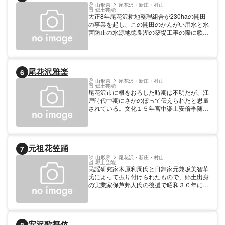
山形県
尾花沢・新庄・村山
郷土芸能
大正8年尾花沢耕地整理組合が230haの開田
の事業を起し、この開田のかんがい用水と水
害防止の水源地徳良湖の築堤工事の際に歌わ
れた土搗節であると伝えられ、何時しか花笠
踊、唄と呼ばれるようになった。ラジオ、Ｔ
Ｖ、新聞等のマスコミにより全国的に有名に
なり、雪の尾花沢花笠発祥地として尾花沢市
尾花沢雅楽
6
の代名詞となった。 毎年8月27・28日に
は、尾花沢市最大のイベント「おばなざわ花
山形県
尾花沢・新庄・村山
郷土芸能
笠まつり」が開催される。28日には「花笠
尾花沢市に根をおろした時期は不明だが、江
踊り大パレード」に約2,500人の踊り手が出
戸時代中期にさかのぼって伝えられたと思量
演し、街を花笠一色に染める。「おばなざわ
されている。文化１５年宮中楽土安倍季随か
花笠まつり」は日本遺産「山寺が支えた紅花
ら尾花沢の鈴木清蔵に与えた雅楽八十八曲、
文化」の構成文化財に登録されている。
伝授されたその免許状が今も残っていて念通
寺を中心に伝承されている。市指定無形文化
財。日本遺産「山寺が支えた紅花文化」構成
元祖花笠踊
7
文化財。 文化財 その他 重要無形文化財
（市） 保存者 念通寺 時期 １月１日／１１月
山形県
尾花沢・新庄・村山
郷土芸能
３日
民謡研究家木原利周氏と日舞家元兼坂美智華
氏によって振り付けられたもので、郷土出身
の実業家保芦邦人氏の後援で昭和３０年に大
浦地区の若妻会に指導普及された。当時この
手踊りは尾花沢まつり、大石田まつりのメー
ンイベントと夏祭を彩り、昭和３４年には東
京日比谷公会堂で開催された“第三回山形県
安沢歌舞伎
観光まつり”に出場をもとめられ、中央に紹