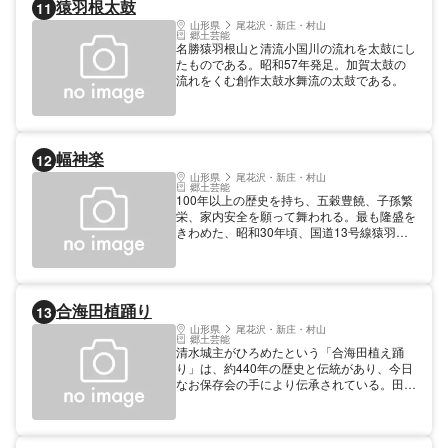
猿羽根太鼓
11
山形県
尾花沢・新庄・村山
郷土芸能
名勝猿羽根山と清流小国川の流れを太鼓にし
たものである。昭和57年発足。加賀太鼓の
流れをくむ創作太鼓水舞流の太鼓である。
幅神楽
12
山形県
尾花沢・新庄・村山
郷土芸能
100年以上の歴史を持ち、五穀豊饒、子孫繁
栄、家内安全を願って舞われる。最も隆盛を
きわめた、昭和30年頃、国道13号線猿羽山
トンネル開通式や最上町や富山馬頭観音の祭
典を始め、各地の祭典で舞ったことは、今だ
に語り草になっている。 保存者 代表伊藤準
悦 時期 随時
合海田植踊り
13
山形県
尾花沢・新庄・村山
郷土芸能
清水城主がひろめたという「合海田植え踊
り」は、約440年の歴史と伝統があり、今日
なお保存会の手により伝承されている。田植
えの終わった６月の「さなぶり」に合海集落
約140戸を訪れ極めて珍しい「門づけ舞い」
を毎年披露している。 保存者 合海田植踊り
保存会 時期 6月第1日曜日