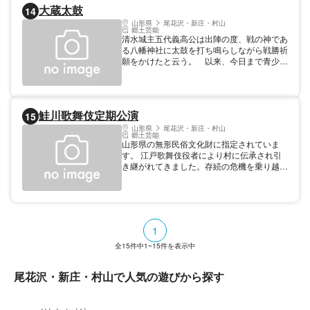
大蔵太鼓
14
山形県
尾花沢・新庄・村山
郷土芸能
清水城主五代義高公は出陣の度、戦の神であ
る八幡神社に太鼓を打ち鳴らしながら戦勝祈
願をかけたと云う。 以来、今日まで青少年
の手で脈々と打ち継がれてきており、村の誇
り高い伝統芸能として、近年は大蔵太鼓と命
名し、より一層の充実を目指している。
鮭川歌舞伎定期公演
15
山形県
尾花沢・新庄・村山
郷土芸能
山形県の無形民俗文化財に指定されていま
す。 江戸歌舞伎役者により村に伝承され引
き継がれてきました。存続の危機を乗り越
え、昭和40年代に「鮭川歌舞伎保存会」を
結成。毎年６月第２日曜日に定期公演を行っ
ています。 2023年度は250周年の年となり
ます。 開催 2023年6月11日 (日) 12:00 毎年
６月第２日曜日 文化財 都道府県指定重要無
1
形民俗文化財 指定年: 2006 1月 保存者 鮭川
歌舞伎保存会 時期 ６月第２日曜日
全
15
件中
1~15
件を表示中
尾花沢・新庄・村山で人気の遊びから探す