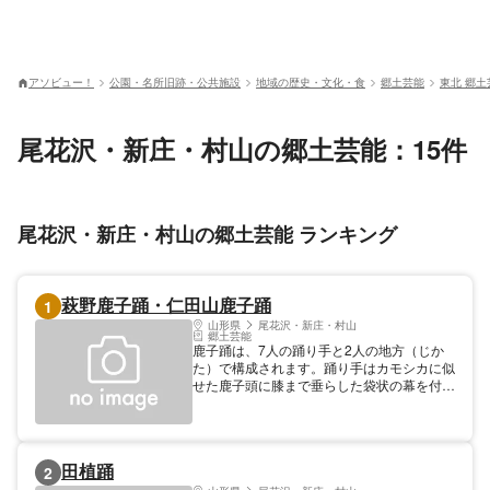
アソビュー！
公園・名所旧跡・公共施設
地域の歴史・文化・食
郷土芸能
東北 郷土
尾花沢・新庄・村山の郷土芸能：15件
尾花沢・新庄・村山の郷土芸能 ランキング
萩野鹿子踊・仁田山鹿子踊
1
山形県
尾花沢・新庄・村山
郷土芸能
鹿子踊は、7人の踊り手と2人の地方（じか
た）で構成されます。踊り手はカモシカに似
せた鹿子頭に膝まで垂らした袋状の幕を付け
て、腹に羯鼓（かっこ）と呼ぶ小太鼓を抱え
て踊ります。主役は中鹿子で、両脇には勝鹿
子と負鹿子が、その後ろに前舞子・後舞子が
2人ずつ4人が付くという隊形をとり、この7
田植踊
2
頭が絡み合う「狂い」という場面がクライマ
ックスになります。地方は垂れ布の付いた饅