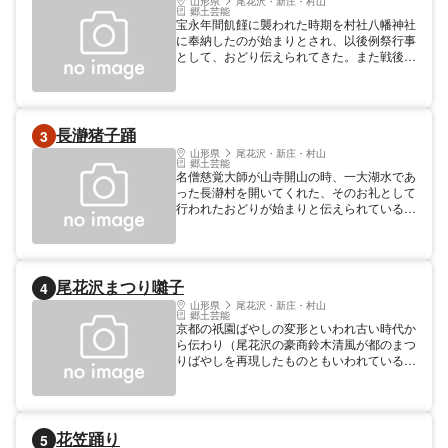
山形県
尾花沢・新庄・村山
郷土芸能
頭笠をかぶり、着流し姿で太い竹で作った
宝永年間飢饉に襲われた時期を村社八幡神社
「ささら」という楽器をすり鳴らしながら御
に奉納したのが始まりとされ、以後例祭行事
詠歌調の唄を歌います。新庄市北部の萩野と
として、おどり伝えられてきた。また戦後は
仁田山集落に古くから伝わる民俗芸能で、五
小正月に各戸の庭先で踊ることもあった。
穀豊穣を祈願する踊りと考えられています。
カモシカを模した鹿子踊は全国的にもめずら
しいものです。 毎年それぞれの集落のまつ
りで踊るほか、８月２６日は戸沢神社と護国
長瀞猪子踊
3
神社に奉納する双方の鹿子踊を見ることがで
山形県
尾花沢・新庄・村山
きます。
郷土芸能
名僧慈覚大師が山寺開山の時、一大湖水であ
った長瀞村を開いてくれた、そのお礼として
行われたおどりが始まりと伝えられている。
かつては7月7日に山寺で奉納の舞が行われ
ていた。 文化財 その他 市指定無形民俗文化
財 指定年: 1987 保存者 長瀞猪子踊保存会 時
期 ４月第２日曜日
尾花沢まつり囃子
4
山形県
尾花沢・新庄・村山
郷土芸能
京都の祇園ばやしの変形といわれ古い時代か
ら伝わり（尾花沢の豪商鈴木清風が都のまつ
りばやしを再現したものともいわれている）
諏訪神社の例祭（8月27日）に奏楽されてい
る。市無形文化財。日本遺産「山寺が支えた
紅花文化」構成文化財。 文化財 その他 重要
無形文化財（市） 保存者 まつり囃子保存会
花笠踊り
5
時期 8月27日