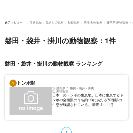
アソビュー！
体験観光
生きもの観察
動物観察
東海 動物観察
静岡県 動物観察
磐田・袋井・掛川の動物観察：1件
磐田・袋井・掛川の動物観察 ランキング
トンボ類
1
静岡県
磐田・袋井・掛川
動物観察
日本一のトンボの生息地。日本に生息するト
ンボの全種類のうち約1/3にあたる70種類の
生息が確認されている。 時期 4～11月
1