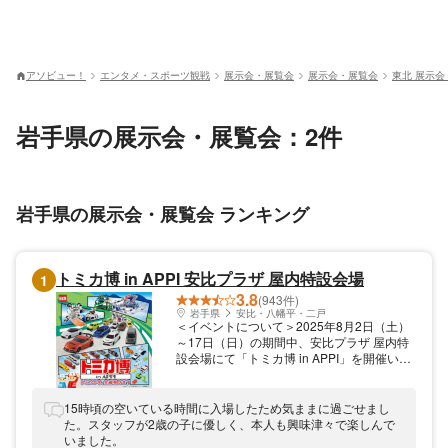
アソビュー！
エンタメ・スポーツ観戦
展示会・展覧会
展示会・展覧会
東北 展示会
岩手県の展示会・展覧会：2件
岩手県の展示会・展覧会 ランキング
トミカ博 in APPI 安比プラザ 屋内特設会場
1
3.8
(943件)
岩手県
安比・八幡平・二戸
＜イベントについて＞2025年8月2日（土）
～17日（日）の期間中、安比プラザ 屋内特
設会場にて「トミカ博 in APPI」を開催いた
します。当ページでは「トミカビーム
（NISSAN GT-R）付入場券」を販売してお
ります。是非お越しください。
15時頃の空いている時間に入場したため気ままに過ごせまし
た。スタッフが2歳の子に優しく、本人も興味津々で楽しんで
いました。