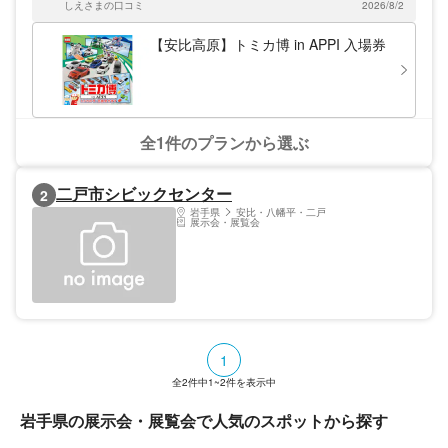
しえさまの口コミ
2026/8/2
【安比高原】トミカ博 in APPI 入場券
全1件のプランから選ぶ
二戸市シビックセンター
2
岩手県
安比・八幡平・二戸
展示会・展覧会
1
全
2
件中
1~2
件を表示中
岩手県の展示会・展覧会で人気のスポットから探す