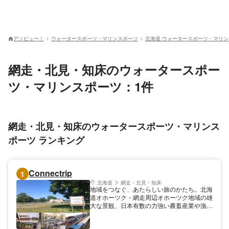
アソビュー！
ウォータースポーツ・マリンスポーツ
北海道 ウォータースポーツ・マリ
網走・北見・知床のウォータースポー
ツ・マリンスポーツ：1件
網走・北見・知床のウォータースポーツ・マリンス
ポーツ ランキング
Connectrip
1
北海道
網走・北見・知床
地域をつなぐ、あたらしい旅のかたち。北海
道オホーツク・網走周辺オホーツク地域の雄
大な景観、日本有数の力強い農畜産業や漁
業、街の商店や加工業、工芸産業、それらを
支える人たち、すべてありのままの地域の営