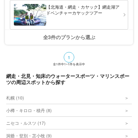
みや風景は、地域に暮らす私たちだけでな
く、ここを訪れてくださる観光客の方々にも
【北海道・網走・カヤック】網走湖ア
知っていただきたい価値ある財産と考えま
ドベンチャーカヤックツアー
す。国定公園内にあるここ網走市を中心に、
周辺地域の地域産業を支える人々とのふれあ
い、進化する産業の今、地域の歩んできた歴
史、民俗、観光地、それらすべてを
connect（コネクト）したtrip（旅）として、
全3件のプランから選ぶ
新しい旅のあり方をご提案できるように、
2019年（令和 元年）7月8日 大安吉日、拠点
施設 Connectrip を開設いたしました。色々
な体験や、ツアーに是非参加いただき北海道
1
オホーツク・網走地域の新たな魅力を発見し
全
ていただければ幸いです。
1
件中
1~1
件を表示中
網走・北見・知床のウォータースポーツ・マリンスポー
ツの周辺スポットから探す
札幌 (10)
小樽・キロロ・積丹 (8)
ニセコ・ルスツ (17)
洞爺・登別・苫小牧 (9)