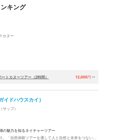
ランキング
クカヌー
ボートカヌーツアー（2時間）
12,000
円
〜
ワダコガイドハウスカイ）
P（サップ）
湖の魅力を知るネイチャーツアー
青森県十和田湖のほとりで活動しているガイドハウス。「自然体験ツアーを通して人と自然と未来をつないでいく」という想いを込め、カヌーやスノーランブリングのツアーを開催しています。ガイドは案内のみにとどまらず、十和田湖周辺の植生や生態、十和田湖の成立ちや歴史などもわかりやすく解説。豊かな自然の素晴らしさに存分に触れられます。