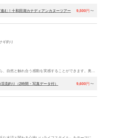
ぎ進む！十和田湖カナディアンカヌーツアー
9,500
円
〜
サギ釣り
奥入瀬渓流釣りガイドでは、渓流釣りを楽しみながら、自然と触れ合う感動を実感することができます。奥入瀬渓流は初心者にとっても、釣りのしやすい環境です。この奥入瀬渓流を隅から隅まで知っているベテランのガイドメンバーが、いつまでもこの環境を大切にしたいという情熱を持って、渓流釣りのご案内をします。
渓流釣り（2時間・写真データ付）
9,600
円
〜
北三陸OUTDOORSは青森県八戸市を拠点とし 「身近な水辺と関わる心地いいライフスタイル」をテーマに カヤック、SUPを中心とした水辺のアウトドアプログラムを提供します。 北三陸OUTDOORSは、一般社団法人日本セーフティパドリング協会(JSPA)に加盟しています。