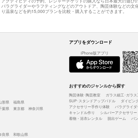
アクティビティの予約、レジャーチケットの購入なら日本最大の遊び
パラグライダーやラフティングなどのアウトドア、陶芸体験などの文
り温泉などを約15,000プランを比較・購入することができます。
アプリをダウンロード
iPhone版アプリ
おすすめのジャンルから探す
陶芸体験･陶芸教室
ガラス細工･ガラス
SUP･スタンドアップパドル
ダイビン
山形県
福島県
アクセサリー手作り体験
パラグライダ
千葉県
東京都
神奈川県
キャンドル作り
シルバーアクセサリー
着物・浴衣レンタル
脱出ゲーム
バ
奈良県
和歌山県