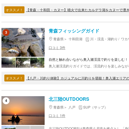
オススメ！
【青森・十和田・カヌー】噴火で出来たカルデラ湖をカヌーで漕
青森フィッシングガイド
3
青森県
十和田湖
川・渓流・湖釣り
ワカ
口コミ 3件
自然と触れ合いながら奥入瀬渓流で釣りを楽しむ！
オススメ！
【八戸・川釣り体験】カジュアルに川釣りを堪能！奥入瀬エリアの
北三陸OUTDOORS
4
青森県
八戸
SUP（サップ）
口コミ 1件