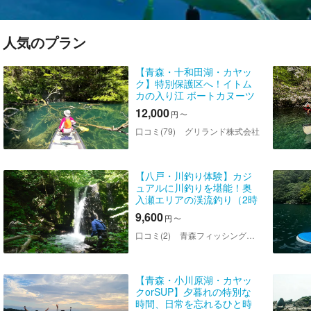
人気のプラン
【青森・十和田湖・カヤッ
ク】特別保護区へ！イトム
カの入り江 ボートカヌーツ
アー（2時間）
12,000
円
〜
口コミ(79)
グリランド株式会社
【八戸・川釣り体験】カジ
ュアルに川釣りを堪能！奥
入瀬エリアの渓流釣り（2時
間・写真データ付）
9,600
円
〜
口コミ(2)
青森フィッシングガイド
【青森・小川原湖・カヤッ
クorSUP】夕暮れの特別な
時間、日常を忘れるひと時