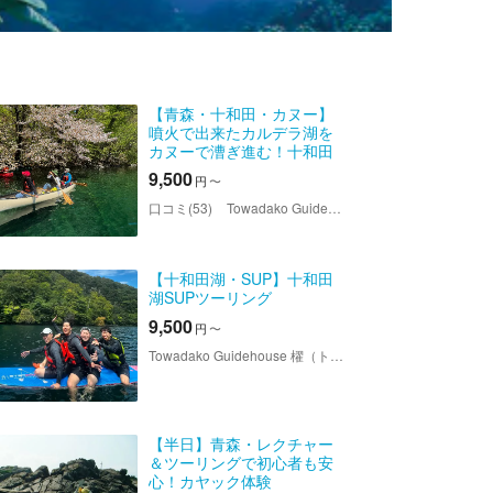
【青森・十和田・カヌー】
噴火で出来たカルデラ湖を
カヌーで漕ぎ進む！十和田
湖カナディアンカヌーツア
9,500
円
〜
ー
口コミ(53)
Towadako Guidehouse 櫂（トワダコガイドハウスカイ）
【十和田湖・SUP】十和田
湖SUPツーリング
9,500
円
〜
Towadako Guidehouse 櫂（トワダコガイドハウスカイ）
【半日】青森・レクチャー
＆ツーリングで初心者も安
心！カヤック体験