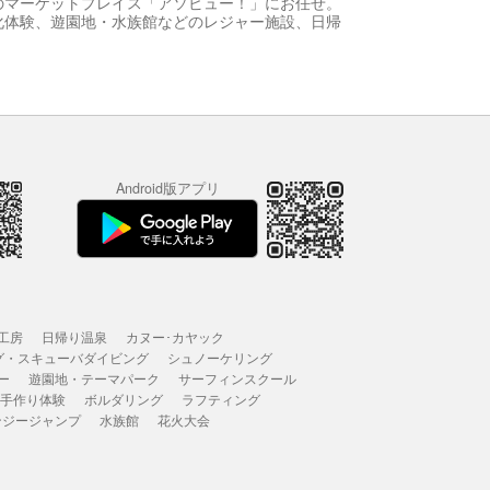
のマーケットプレイス「アソビュー！」にお任せ。
化体験、遊園地・水族館などのレジャー施設、日帰
Android版アプリ
工房
日帰り温泉
カヌー･カヤック
グ・スキューバダイビング
シュノーケリング
ー
遊園地・テーマパーク
サーフィンスクール
 手作り体験
ボルダリング
ラフティング
ンジージャンプ
水族館
花火大会