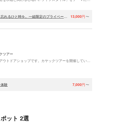
【青森・小川原湖・カヤックorSUP】夕暮れの特別な時間、日常を忘れるひと時を。一組限定のプライベートツアー
13,000
円
〜
クツアー
RIVERRUNS（リバーランズ）は、青森県八戸市のアウトドアショップです。カヤックツアーを開催しています。 カヤックを通じて青森の魅力を伝えます 「さまざまなアクティビティを通じて、青森の自然を1人でも多くの人に体験して欲しい」それが、当店の願いです。そのために、初めてのお客様も安心して参加できる体験内容を心がけています。青森には、まだまだ知られていない素晴らしい場所がたくさんあります。未知の青森、未体験の世界をカヤックで探索してください！ 多彩なフィールドが揃っています 当店のカヤックツアーは、フィールドを選べます。水辺の緑豊かな馬渕川、野鳥の宝庫・小川原湖、ウミネコの繁殖地として有名な蕪島、八戸市民憩いの場・白浜など。どのフィールドも魅力いっぱいです。季節や天候、お客様のスキルに合わせてご案内します。リクエストも大歓迎！まずはご相談ください。 当店が、心に残るカヤック体験のお手伝いをします。
ク体験
7,000
円
〜
ポット 2選