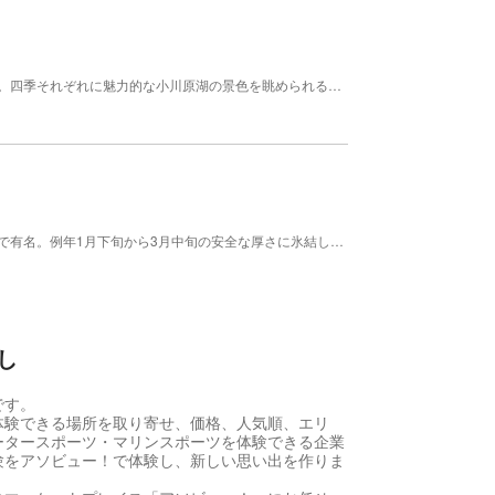
青森県最大の湖、小川原湖で楽しめるカヤック体験。四季それぞれに魅力的な小川原湖の景色を眺められる、年齢不問の人気アクティビティです。インストラクターが漕ぎ方などの基礎から丁寧に教えてくれるので、初めての方でも安心して参加できます。カヤック体験をしたら、ジャングルクルーズのような達成感を味わえるカヤックツアー（2時間30分）もおすすめです。その他、BBQグリルレンタルやSUP体験、アウトドアクッキング体験も行っています。
姉沼は、天然わかさぎが湧いてくる圧倒的な資源量で有名。例年1月下旬から3月中旬の安全な厚さに氷結した期間、わかさぎ釣りを体験することができます。駐車場やトイレを完備し、道具レンタルもあるので、初めての方や女性の方、観光でぶらりと立ち寄った方でも気軽に楽しめます。釣ったわかさぎを「市民の森食堂」で天ぷらにしてもらうと、まさに絶品。手ぶらパック（道具レンタル）は数に限りがあるので、予約がおすすめです。
し
です。
体験できる場所を取り寄せ、価格、人気順、エリ
ータースポーツ・マリンスポーツを体験できる企業
験をアソビュー！で体験し、新しい思い出を作りま