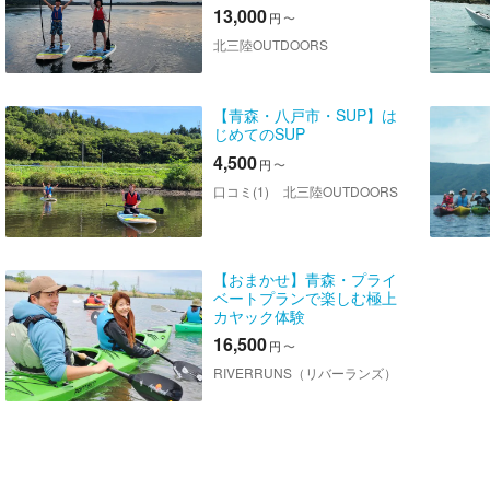
を。一組限定のプライベー
13,000
円
〜
トツアー
北三陸OUTDOORS
【青森・八戸市・SUP】は
じめてのSUP
4,500
円
〜
口コミ(1)
北三陸OUTDOORS
【おまかせ】青森・プライ
ベートプランで楽しむ極上
カヤック体験
16,500
円
〜
RIVERRUNS（リバーランズ）