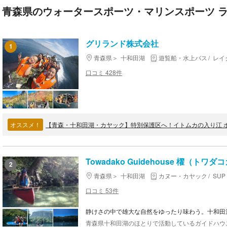
青森県のウォータースポーツ・マリンスポーツ 
グリランド株式会社
1
青森県
十和田湖
遊覧船・水上バス
レイ
口コミ 428件
オススメ！
【青森・十和田湖・カヤック】特別保護区へ！イトムカの入り江 
Towadako Guidehouse 櫂（ト
2
青森県
十和田湖
カヌー・カヤック
SU
口コミ 53件
静けさの中で雄大な自然をゆったり味わう。十和田