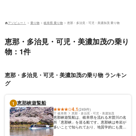
アソビュー！
乗り物
岐阜県 乗り物
恵那・多治見・可児・美濃加茂 乗り物
恵那・多治見・可児・美濃加茂の乗り
物：1件
恵那・多治見・可児・美濃加茂の乗り物 ランキン
グ
恵那峡遊覧船
1
4.1
(249件)
岐阜県
恵那・多治見・可児・美濃加茂
恵那峡遊覧船は、岐阜県を流れる木曽川の名
所「恵那峡」を巡る船です。恵那峡は奇岩が
多いことで知られており、地質学的にも貴重
な場所。主な観光スポットとしては、まるで