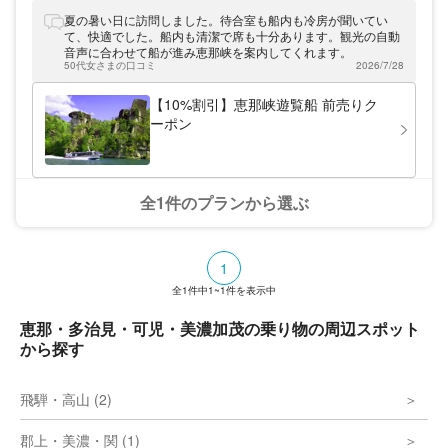
軍艦のように見える迫力満点の岩「軍艦
岩」、鍛冶や金属加工を行う際に用いる作業
夏の暑い日に訪問しました。待合室も船内も冷房が聞いてい
台「金床」に似ている「金床岩」、威風堂々
て、快適でした。船内も清潔で席も十分あります。観光の自動
とした佇まいが見るものを魅了する「獅子
音声に合わせて船が進み恵那峡を案内してくれます。
岩」、まるで屏風のような形をしている「屏
50代女さまの口コミ
2026/7/28
風岩」、うまい具合に岩が積み重なっている
「品の字岩」などがあります。恵那峡遊覧船
【10%割引】恵那峡遊覧船 前売りク
は、川の上からそれら奇岩を見られることは
ーポン
もちろん、四季折々の恵那峡を肌で感じられ
るのも人気の理由。12月から2月末頃にかけ
ては、バードウォッチングも盛んに行われて
います。恵那峡遊覧船乗り場へは、中央自動
車道「恵那IC」から車で約10分です。 アソ
全1件のプランから選ぶ
ビューでは、恵那峡遊覧船のお得なクーポン
を販売中。通常大人1,280円の乗船券が10%
割引で1,150円、小学生は640円のところ
570円となります。また、恵那峡遊覧船の割
1
引チケットはスマホでの事前購入となるの
で、入り口でスマホを見せるだけとスムーズ
全
1
件中
1~1
件を表示中
に乗船できます。恵那峡遊覧船のお得なクー
ポンを使って、恵那峡に広がる大自然を満喫
恵那・多治見・可児・美濃加茂の乗り物の周辺スポット
してみてください。
から探す
飛騨・高山 (2)
郡上・美濃・関 (1)