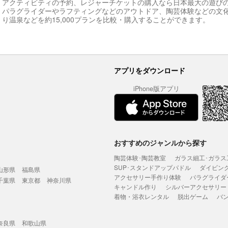
アクティビティの予約、レジャーチケットの購入なら日本最大の遊び
パラグライダーやラフティングなどのアウトドア、陶芸体験などの文
り温泉などを約15,000プランを比較・購入することができます。
アプリをダウンロード
iPhone版アプリ
おすすめのジャンルから探す
陶芸体験･陶芸教室
ガラス細工･ガラス
SUP･スタンドアップパドル
ダイビン
山形県
福島県
アクセサリー手作り体験
パラグライダ
千葉県
東京都
神奈川県
キャンドル作り
シルバーアクセサリー
着物・浴衣レンタル
脱出ゲーム
バ
奈良県
和歌山県