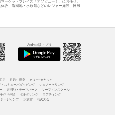
のマーケットプレイス「アソビュー！」にお任せ。
化体験、遊園地・水族館などのレジャー施設、日帰
Android版アプリ
工房
日帰り温泉
カヌー･カヤック
グ・スキューバダイビング
シュノーケリング
ー
遊園地・テーマパーク
サーフィンスクール
 手作り体験
ボルダリング
ラフティング
ンジージャンプ
水族館
花火大会