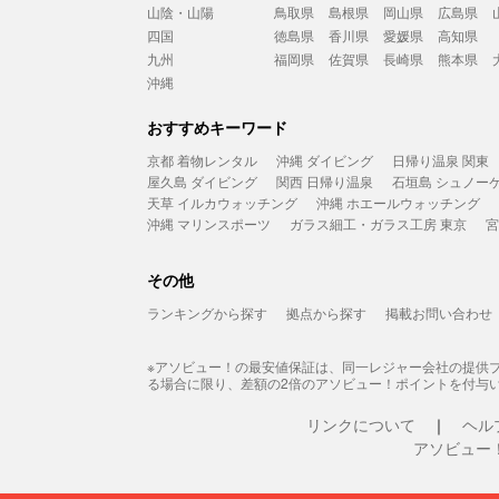
山陰・山陽
鳥取県
島根県
岡山県
広島県
四国
徳島県
香川県
愛媛県
高知県
九州
福岡県
佐賀県
長崎県
熊本県
沖縄
おすすめキーワード
京都 着物レンタル
沖縄 ダイビング
日帰り温泉 関東
屋久島 ダイビング
関西 日帰り温泉
石垣島 シュノー
天草 イルカウォッチング
沖縄 ホエールウォッチング
沖縄 マリンスポーツ
ガラス細工・ガラス工房 東京
宮
その他
ランキングから探す
拠点から探す
掲載お問い合わせ
※アソビュー！の最安値保証は、同一レジャー会社の提供
る場合に限り、差額の2倍のアソビュー！ポイントを付与
リンクについて
ヘル
アソビュー