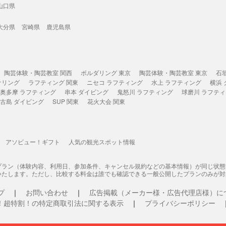
山口県
大分県
宮崎県
鹿児島県
陶芸体験・陶芸教室 関西
ボルダリング 東京
陶芸体験・陶芸教室 東京
石
ケリング
ラフティング 関東
ニセコ ラフティング
水上 ラフティング
横浜
奥多摩 ラフティング
串本 ダイビング
鬼怒川 ラフティング
球磨川 ラフテ
古島 ダイビング
SUP 関東
花火大会 関東
アソビュー！ギフト
人気の観光スポット情報
プラン（体験内容、利用日、参加条件、キャンセル規約などの基本情報）が同じ状
いたします。ただし、比較する料金は誰でも確認できる一般公開したプランのみが対
プ
お問い合わせ
広告掲載（メーカー様・広告代理店様）に
！超特割！の特定商取引法に関する表示
プライバシーポリシー