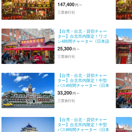
本語ガイドのオプション追
147,400
円
〜
加可能》
三普旅行社
【台湾・台北・貸切チャー
ター】台北市内限定！ワゴ
ン4時間チャーター《日本語
ガイドオプションあり》
25,300
円
〜
三普旅行社
【台湾・台北・貸切チャー
ター】台北市内限定！中型
バス4時間チャーター《日本
語ガイドオプションあり》
33,200
円
〜
三普旅行社
【台湾・台北・貸切チャー
ター】台北市内限定！中型
バス8時間チャーター《日本