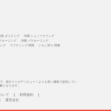
垣島 ダイビング
沖縄 シュノーケリング
 クルージング
沖縄 パラセーリング
ィング
ラフティング 関西
いちご狩り 関東
態で、他サイトがアソビュー！よりも安い価格で提供してい
象となります。
ついて
利用規約
運営会社