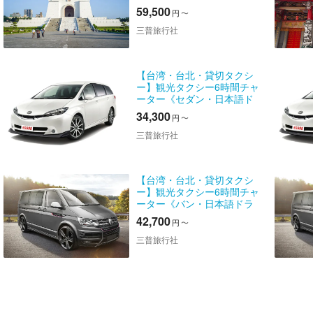
語ガイドオプションあり》
59,500
円
〜
三普旅行社
【台湾・台北・貸切タクシ
ー】観光タクシー6時間チャ
ーター《セダン・日本語ド
ライバー》
34,300
円
〜
三普旅行社
【台湾・台北・貸切タクシ
ー】観光タクシー6時間チャ
ーター《バン・日本語ドラ
イバー》
42,700
円
〜
三普旅行社