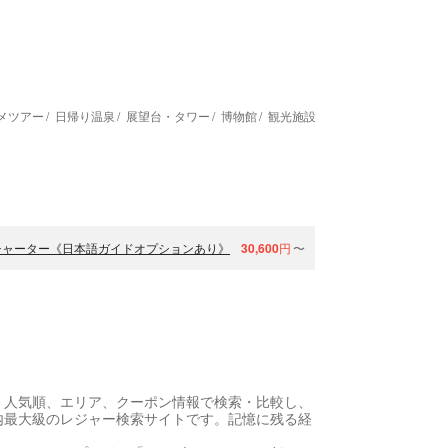
メツアー
日帰り温泉
展望台・タワー
博物館
観光施設
エステ・マッサージ
チャーター《日本語ガイドオプションあり》
30,600
円
〜
、人気順、エリア、クーポン情報で検索・比較し、
内最大級のレジャー検索サイトです。記憶に残る経