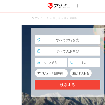
アソビュー！
乗り物
海外 乗り物
すべての行き先
すべてのあそび
いつでも
1
人
アソビュー！超特割！
並ばず入れる
検索する