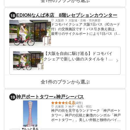
全1件のプランから選ぶ
EDIONなんば本店 8階レセプションカウンター
18
大阪府
大阪城・京橋・市内東部
ドコモバイクシェア 大阪1日パス（ICカード
付）の交換施設です！ パス引き換え後は、
最寄りのサイクルポートにより1日パス（IC
カード）をかざし 自転車の錠が開き乗り出
せます。 電車、車に次ぐ新しい交通手段と
して、颯爽と電動自転車で気持ち良い サイ
クリングを満喫して見ませんか？ ＜おすす
【大阪を自由に駆け巡る】ドコモバイ
めコース＞ 道頓堀から大阪城まで約30分の
クシェアで新しい旅のスタイルを！1
サイクリングです。大阪城公園も天守閣付近
日乗り放題で大阪の隅々まで観光♪
まで自転車で行けますので快適な観光プラン
を検討されてる方におすすめなモビリティー
です。
全1件のプランから選ぶ
神戸ポートタワー×神戸シーバス
19
4.8
(4件)
兵庫県
神戸・有馬・明石
神戸の街を見守るランドマーク「神戸ポート
タワー」神戸の伝統と象徴のシンボル「神戸
ポートタワー」。美しい外観と独特のパイプ
構造になっており、そのユニークなデザイン
と美しさから「鉄塔の美女」と呼ばれ親しま
もっと見る