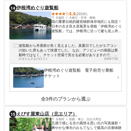
は、サンタマリアのお得なクーポンを販売
伊根湾めぐり遊覧船
14
中。通常大人1,600円の45分クルーズコース
4.4
が10％割引で1,440円、小学生は800円が
(293件)
720円となります。また、サンタマリアの割
京都府
天橋立・宮津・舞鶴
国の重要伝統的建造物群保存地区にも指定！
引チケットはスマホでの事前購入となるの
日本の古き良き原風景を堪能「伊根湾めぐり
で、入り口でスマホを見せるだけとスムーズ
遊覧船」では、伊根湾に沿って建ち並ぶ舟屋
に入場できます。サンタマリアのお得なクー
群の情緒あふれる美しい風景を海上からご覧
ポンを使って、大阪ベイエリアの数々の名所
いただく湾内周遊航路を運航しています。船
をはじめ海上からの雄大な眺めを楽しみまし
上からのカモメにエサやりもできて、盛り上
遊覧船から舟屋群が良く見えました。真夏日でしたがエアコン
ょう！
がること間違いなし！SNS映えやお子さま
の効いた席もあって快適でした。 なお、アソビューの画面は乗
とのご参加など、素敵な思い出の1ページに
船時ではなく、チケット売場で見せる必要がありますので、現
なりますよ。お近くを観光の際は、是非お立
かまたんさまの口コミ
2026/7/20
地へ着いたらチケットカウンターに行きましょう。団体が多い
ち寄りください。
ので、受付しないでいると、1便後になってしまいます。 お土
産コーナーは狭いですが近くの道の駅より充実しているので、
伊根湾めぐり遊覧船 電子前売り乗船
待ち時間に眺めているといいと思います。
チケット
全3件のプランから選ぶ
えびす屋東山店（北エリア）
15
京都府
祇園・東山・北白川周辺
五感で感じる京の風情＆思い出の写真撮影！
爽やかな俥夫のおもてなしで最高の京都体験