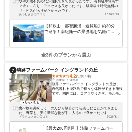
自然が創造した和歌山随一の海岸美を楽しめ
やや天候不良のなか出航できて良かったです。 有料駐車場もす
ます。土日祝日限定で、イルカに会えるドル
ぐ近くに在り、アクセスも良かったです。駐車場１時間無料の
フィンコースも運航中。JR紀勢本線「紀伊
サ－ビスがありがたかったです。
勝浦駅」から観光桟橋までは徒歩10分と好
あつしさまの口コミ
2026/6/29
アクセスです。
【和歌山・那智勝浦・遊覧船】約30分
で巡る！南紀随一の景勝地を気軽に楽
しむSコース
全3件のプランから選ぶ
淡路ファームパーク イングランドの丘
7
4.2
(5,307件)
兵庫県
淡路島
淡路ファームパーク イングランドの丘は、
自然溢れる淡路島で様々な体験ができる施設
です。園内には、コアラやうさぎ、モルモッ
ト、リスザル、ひつじ、ワラビー、エミュー
などが暮らす動物エリア、パン作りやアイス
もっと見る
クリーム作り、ジェルキャンドルづくりなど
食べ物も美味しく、のんびり散歩がてら楽しむことができまし
モノ作り体験ができる体験教室、いちごやト
た。野菜も、安く新鮮な物が手に入るので良かったです。
マト、玉ねぎ、さつまいも、夏野菜などを収
ドラクエさまの口コミ
2026/8/1
穫できる収穫体験エリアなどがあります。ま
た、ゴーカートやエアージャンパー、ストラ
【最大200円割引】淡路ファームパー
ックアウトなどができる遊び施設、四季のお