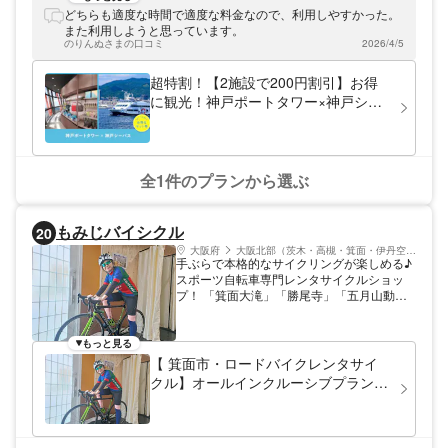
れています。2024年4月にリニューアルオー
どちらも適度な時間で適度な料金なので、利用しやすかった。
プンして、新たに誕生した屋上エリアでは、
また利用しようと思っています。
ガラス張りのオープンエア空間から、神戸の
のりんぬさまの口コミ
2026/4/5
風光明媚な景色を360度楽しめます。
超特割！【2施設で200円割引】お得
に観光！神戸ポートタワー×神戸シー
バス60分クルーズ 周遊券
全1件のプランから選ぶ
もみじバイシクル
20
大阪府
大阪北部（茨木・高槻・箕面・伊丹空港）
手ぶらで本格的なサイクリングが楽しめる♪
スポーツ自転車専門レンタサイクルショッ
プ！ 「箕面大滝」「勝尾寺」「五月山動物
園」などその他箕面周辺の 観光スポットを
ロードバイクで駆け巡ろう！ オールインク
ルーシブプランなのでヘルメットはもちろん
もっと見る
サイクリングウェア、シューズ、グローブ等
【 箕面市・ロードバイクレンタサイ
サイクリングに必要なものは全てセットにな
クル】オールインクルーシブプラン
っております。 もちろん自転車のみのレン
（１DAY） 手ぶらでOK！自然豊かな
タルもありますのでお好みのプランでお楽し
箕面の町や山々をロードバイクで駆け
みいただけます。 また店舗にはカフェスペ
巡ろう！
ースがありフリードリンクですので お好み