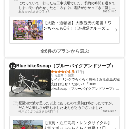
大阪」と呼ばれる程の水辺の街は川からの景
になっていて、行ったら工事現場でした。予約の時間も過ぎて
色が最高です！大阪にお越しの際は是非ご乗
しまい問い合わせしたところすぐに電話がかかってきて新しい
船してみてください！
あおちゃんさまの口コミ
2026/1/10
船着場を教えてもらい予約の時間も変更できました。クルーズ
の内容は寒かったですがブランケットの貸出もありました。お
兄さんの船頭もとてもよかったです。ちなみにマップは現在新
【大阪・道頓堀】大阪観光の定番！ワ
しい場所に変更されています。楽しかったです。
ンちゃんもOK！！道頓堀クルーズ
（20分）
全6件のプランから選ぶ
Blue bike&soap（ブルーバイクアンドソープ）
12
4.9
(17件)
滋賀県
湖西
サイクリングでらくらく観光！近江高島の観
光はお任せください！「Blue
bike&soap（ブルーバイクアンドソープ）」
は、滋賀県近江高島市にある、宿泊とカフェ
との複合施設にて運営している自転車屋さん
です♪レンタサイクルをご用意しております
琵琶湖の波が思った以上にあったので最初は怖かったですが、
ので、近江高島の観光をサイクリングで隅々
だんだん楽しさが勝ちました ありがとうございました
までお楽しみいただけます。そのほかにもア
神戸どうぶつ王国さまの口コミ
2024/9/15
クティビティをご案内しておりますので、ぜ
ひご利用ください。
【滋賀・近江高島・レンタサイクル】
人気スポットへらくらく移動！1日レ