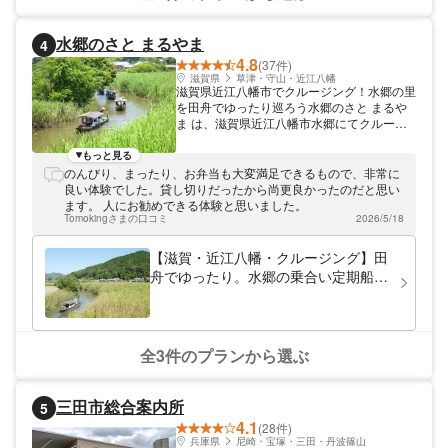
水郷のさと まるやま
4
4.8
(37件)
滋賀県
草津・守山・近江八幡
滋賀県近江八幡市でクルージング！水郷の里
を田舟でゆったり巡ろう水郷のさと まるや
ま は、滋賀県近江八幡市水郷にてクルージ
ングを開催しています。小さな手漕ぎの田舟
に、船頭が立ってご案内。水郷に広がる四季
もっと見る
折々の風景を眺めながら、ゆったりとクルー
のんびり、まったり、お弁当も大変満足できるもので、非常に
ジングを満喫していただけます。貸切であれ
良い体験でした。貸し切りだったから尚更良かったのだと思い
ば、ペットとの乗船やお食事も可能！思い出
ます。 人にお勧めできる体験と思いました。
に残る、特別な時間をお過ごしいただけま
Tomokingさまの口コミ
2026/5/18
す。船乗り場までは、「彦根IC」・「八日市
IC」から約45分、「竜王IC」から約30分で
【滋賀・近江八幡・クルージング】田
す。
舟でゆったり。水郷の乗合い定期船
（60分）
全3件のプランから選ぶ
三田市総合案内所
5
4.1
(28件)
兵庫県
尼崎・宝塚・三田・丹波篠山