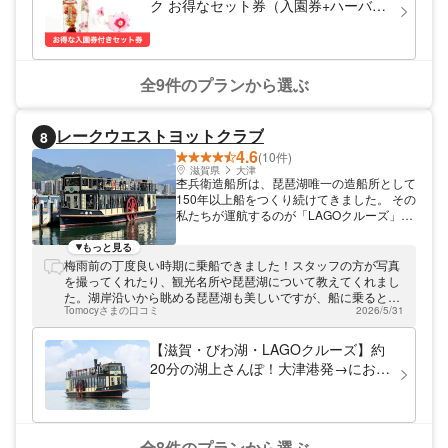
ク お得なセット券（入園券+ハーバリ
花畑、淡路島バーガーといったご当地グルメ
ウム作り体験）
やBBQ、淡路島の食材などが楽しめるレス
トランもあり、1日中遊べるのが淡路ファー
ムパーク イングランドの丘の魅力です。お
みやげやさんでは、「あわぢびーる」、「た
全9件のプランから選ぶ
まねぎせんべい」などの淡路島産の特産品や
自家製品が充実しています。淡路ファームパ
ーク イングランドの丘へは、神戸淡路鳴門
レークウエストヨットクラブ
8
自動車道「洲本IC」から車で約15分、洲本
4.6
バスセンターから路線バスで約30分です。
(10件)
淡路ファームパーク イングランドの丘の割
滋賀県
大津
杢兵衛造船所は、琵琶湖唯一の造船所として
引チケットはスマホでの事前購入となるの
150年以上船をつくり続けてきました。 その
で、入り口でスマホを見せるだけとスムーズ
私たちが運航するのが「LAGOクルーズ」で
に入場できます。淡路ファームパーク イン
す。 びわ湖の上をゆったり進む船からは、
グランドの丘のお得なクーポンを使って1日
比叡山や大津の街並み、湖岸の風景が一望で
もっと見る
ゆっくりと遊んでみてください。
きます。 風を感じながら過ごす時間は、た
梅雨前の丁度良い時期に乗船できました！スタッフの方が写真
だの移動ではなく、びわ湖を味わうひとと
を撮ってくれたり、観光名所や琵琶湖について教えてくれまし
き。 私たちは、船を「人と湖、地域をつな
た。湖岸沿いから眺める琵琶湖も美しいですが、船に乗ると風
ぐ存在」だと考えています。 だからこそ、
Tomocyさまの口コミ
2026/5/31
を感じられてとても良い眺めが見れておすすめです。
船に乗ること自体が価値になる体験をお届け
したい。 びわ湖の新しい楽しみ方として、
【滋賀・びわ湖・LAGOクルーズ】約
ぜひ湖上の時間を体感してみてください。
20分の湖上さんぽ！大津港発→におの
浜観光桟橋行き
全8件のプランから選ぶ