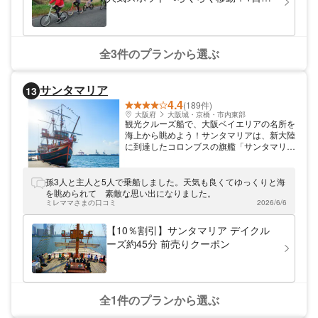
ンタサイクル
全3件のプランから選ぶ
サンタマリア
13
4.4
(189件)
大阪府
大阪城・京橋・市内東部
観光クルーズ船で、大阪ベイエリアの名所を
海上から眺めよう！サンタマリアは、新大陸
に到達したコロンブスの旗艦「サンタマリア
号」をモチーフにした観光クルーズ船（遊覧
船）です。天保山ハーバービレッジ・海遊館
西はとばから出港し、大阪港内を周遊。船内
孫3人と主人と5人で乗船しました。天気も良くてゆっくりと海
には、売店コーナーや座席が並ぶ「中庭の部
を眺められて 素敵な思い出になりました。
屋」、ゆったりと遊覧クルーズを楽しみたい
ミレママさまの口コミ
2026/6/6
方向けの「展望の部屋」、コロンブスに関す
る貴重な資料や大航海時代を物語る品々が展
【10％割引】サンタマリア デイクル
示されている「コロンブスの部屋」がありま
ーズ約45分 前売りクーポン
す。45分・60分クルーズの他に「貸切ナイ
トクルーズ」が行われているのも人気の理由
の1つです。誕生日パーティーや忘年会など
に利用することができます。サンタマリアの
乗り場へは、阪神高速16号大阪港線「天保
全1件のプランから選ぶ
山IC」より車で約5分、地下鉄「大阪港」駅
1号出口より徒歩約10分です。 アソビューで