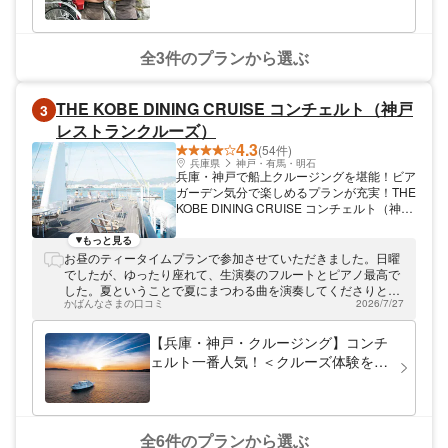
60分コース 1名様¥16,000 2名様¥20,000
全3件のプランから選ぶ
THE KOBE DINING CRUISE コンチェルト（神戸
3
レストランクルーズ）
4.3
(54件)
兵庫県
神戸・有馬・明石
兵庫・神戸で船上クルージングを堪能！ビア
ガーデン気分で楽しめるプランが充実！THE
KOBE DINING CRUISE コンチェルト（神戸
レストランクルーズ）では、兵庫県神戸市に
て各種船上クルージングを開催しています。
もっと見る
神戸港から明石海峡大橋まで、大阪湾をぐる
お昼のティータイムプランで参加させていただきました。日曜
っと一周するコースをご用意。フレンチメイ
でしたが、ゆったり座れて、生演奏のフルートとピアノ最高で
ンの美味しい料理を味わいながら、神戸の町
した。夏ということで夏にまつわる曲を演奏してくださりとて
並みと山々を存分にご堪能いただけます。ビ
かばんなさまの口コミ
2026/7/27
も優雅な時間でした。子供から大人までみんなが知ってる曲で
アガーデン気分で楽しめる飲み放題プランも
とても楽しめました。ケーキも美味しかったです。
充実しているので、宴会や女子会、パーティ
【兵庫・神戸・クルージング】コンチ
ーにもピッタリです。ぜひさまざまなシーン
ェルト一番人気！＜クルーズ体験をお
でご利用ください。
気軽に♪コンチェルト★クルーズのみ
プラン＞選べるソフトドリンク1杯
付・1日4便から選択(ランチorティー
orトワイライトorナイト)
全6件のプランから選ぶ