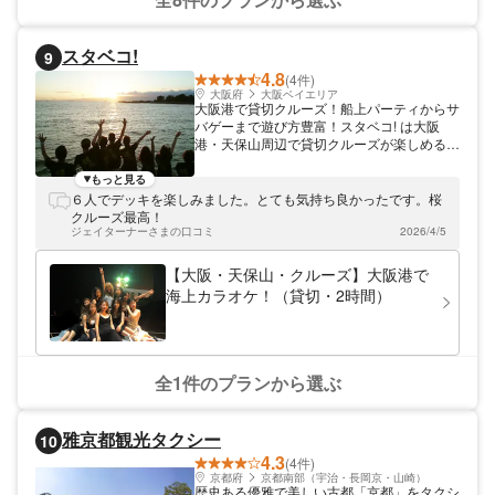
スタベコ!
9
4.8
(4件)
大阪府
大阪ベイエリア
大阪港で貸切クルーズ！船上パーティからサ
バゲーまで遊び方豊富！スタベコ! は大阪
港・天保山周辺で貸切クルーズが楽しめるシ
ョップです。船を貸切ってのパーティはもち
ろん、サバゲー、カラオケクルーズなど豊富
もっと見る
なプランをご用意しています。船の定員は
６人でデッキを楽しみました。とても気持ち良かったです。桜
12名。船室にはトイレ・着替えルームを完
クルーズ最高！
備。デッキで海風を浴びながら最高の景色を
ジェイターナーさまの口コミ
2026/4/5
眺めたり、船室で季節を問わず快適に宴会し
たり、さまざまな楽しみ方をご提供いたしま
【大阪・天保山・クルーズ】大阪港で
す。
海上カラオケ！（貸切・2時間）
全1件のプランから選ぶ
雅京都観光タクシー
10
4.3
(4件)
京都府
京都南部（宇治・長岡京・山崎）
歴史ある優雅で美しい古都「京都」をタクシ