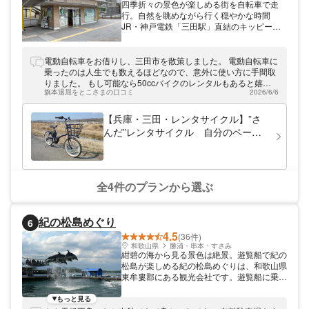
四季折々の景色が楽しめる街を自転車で走
行。自然を眺めながら行く穏やかな時間
JR・神戸電鉄「三田駅」直結のキッピース
クエア2階にある「三田市総合案内所」で
は、電動アシスト付き自転車のレンタルを実
施。三田市内の観光スポットなどを自由に周
電動自転車をお借りし、三田市を散策しました。 電動自転車に
遊できますよ。自転車はスポーティーなE-
乗ったのは人生でも数えるほどなので、意外に使い方に手間取
BIKEタイプと親しみのあるママチャリ型カ
りました。 もし可能なら50ccバイクのレンタルもあると嬉し
ジュアルタイプをご用意。お好みのスタイル
旗本退屈をとこさまの口コミ
2026/6/6
いです。
で三田市内を走行しましょう。
【兵庫・三田・レンタサイクル】”さ
んだ”レンタサイクル 自分のペース
で三田市内を観光。カジュアルタイ
プ 3時間未満コース
全4件のプランから選ぶ
紀の松島めぐり
6
4.5
(36件)
和歌山県
勝浦・串本・すさみ
紺碧の海から見る景色は絶景。遊覧船で紀の
松島が楽しめる紀の松島めぐりは、和歌山県
東牟婁郡にある観光会社です。遊覧船に乗っ
て紀の松島を観光しながらクルーズが楽しめ
ます。紀の松島では、周囲17kmの区間に大
もっと見る