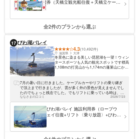
券（天橋立観光船往復＋天橋立ケーブ
ルカー・リフトチケット）
全2件のプランから選ぶ
びわ湖バレイ
17
4.3
(10,492件)
滋賀県
大津
冬景色に染まる美しい琵琶湖を一望！ウィン
タースポーツも人気の観光スポットです標高
1,108mの打見山から1,174mの蓬莱山にかけ
て広がる広大な高原に佇むネイチャーリゾー
ト「びわ湖バレイ」。スキーやスノーボード
などのウィンタースポーツが楽しめるほか、
7月の暑い日に行きました。ケーブルカーやリフトの乗り継ぎ
琵琶湖を一望する「びわ湖テラス」や、お子
で頂上まで行きましたが、雲が多く外の景色が見えませんでし
さまも遊べるアクティビティもご用意してお
たのでちょっと残念でした。でもリフトに乗っている時は、暑
ります！琵琶湖周辺をご観光の際は、ぜひ遊
ななさまの口コミ
2026/7/23
さも忘れて壮大で素晴らしい景色を見られて良かったです。冬
びにいらしてください。
はスキー場になるらしく冬の情景が目に浮かびます。来て良か
ったと思いました。
びわ湖バレイ 施設利用券（ロープウ
ェイ往復+リフト〈乗り放題〉+びわ湖
テラス）