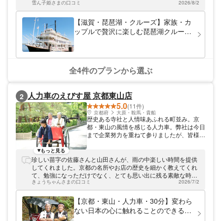
最上階の「スカイデッキ」からの360°の大
雪ん子姫さまの口コミ
2026/8/2
したが 、最上階のスカイデッキからの360度のパノラマビュー
パノラマの他、船首には「恋人の聖地」と呼
は最高でした。(ミシガン60、自由席を予約)
ばれるフォトスポットもあり、カップルでの
【滋賀・琵琶湖・クルーズ】家族・カ
デートにもピッタリ。また、3階のステージ
ップルで贅沢に楽しむ琵琶湖クルージ
で開催される各種イベントやミシガンパーサ
ング♪外輪船ミシガンでゆったり琵琶
ーによる観光案内もオススメです。豪華遊覧
湖を楽しもう！（90分・大津港発着）
船に乗って非日常の時間を堪能してみてはい
かがでしょうか。
全4件のプランから選ぶ
人力車のえびす屋 京都東山店
2
5.0
(11件)
京都府
大原・鞍馬・貴船
歴史ある寺社と人情味あふれる町並み。京
都・東山の風情を感じる人力車。弊社は今日
まで企業努力を重ねて参りましたが、皆様と
同じく長引くコロナ禍の影響を受け過去に例
を見ない少数稼働台数となり大変厳しい状況
もっと見る
となっております。 つきましては、人件費
珍しい苗字の佐藤さんと山田さんが、雨の中楽しい時間を提供
の上昇および雇用維持・就労環境の向上に努
してくれました。京都の名所やお店の歴史を細かく教えてくれ
めるべくご利用料金の改定をさせていただく
て、勉強になっただけでなく、とても思い出に残る素敵な時間
事になりました。 下記の通りになります。
きょうちゃんさまの口コミ
2026/7/2
を過ごす事が出来ました。また京都へ行った際は、是非お二人
■従来（9/30まで） ・30分コース 1名様
にお願いしたいです。ありがとうございました。
¥7,000 2名様¥9,000 ・60分コース 1名様
【京都・東山・人力車・30分】変わら
¥13,000 2名様¥17,500 ■変更（10/1～） ・
ない日本の心に触れることのできる京
30分コース 1名様¥9,000 2名様¥10,000 ・
都・東山プラン