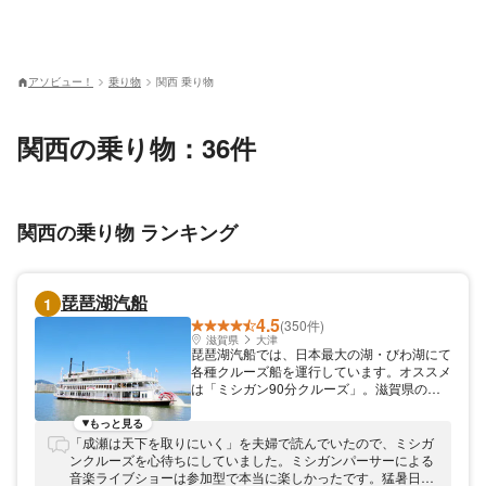
アソビュー！
乗り物
関西 乗り物
関西の乗り物：36件
関西の乗り物 ランキング
琵琶湖汽船
1
4.5
(350件)
滋賀県
大津
琵琶湖汽船では、日本最大の湖・びわ湖にて
各種クルーズ船を運行しています。オススメ
は「ミシガン90分クルーズ」。滋賀県の友
好姉妹都市であるアメリカ・ミシガン州にち
なんだ4階建ての外輪船「ミシガン」に乗
もっと見る
り、びわ湖の南湖を90分かけて周遊するコ
「成瀬は天下を取りにいく」を夫婦で読んでいたので、ミシガ
ースです。比叡山や琵琶湖大橋など、びわ湖
ンクルーズを心待ちにしていました。ミシガンパーサーによる
を囲む雄大な景色がのんびり満喫できます。
音楽ライブショーは参加型で本当に楽しかったです。猛暑日で