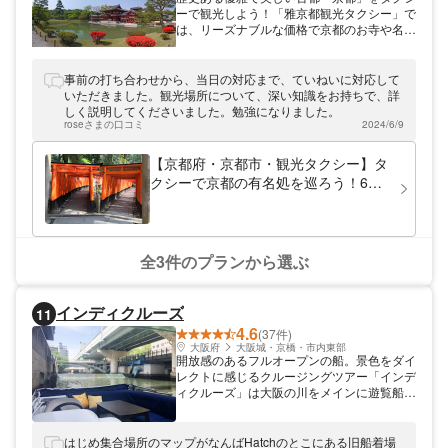
ーで観光しよう！「雅京都観光タクシー」で
は、リーズナブルな価格で京都のお寺や名所
をご紹介いたします。また、観光ガイドのク
オリティは京都で一番高く、ドライバーの接
客マナーは、業界一を自負しております！ガ
事前の打ち合わせから、当日の対応まで、ていねいに対応して
イドブックに掲載されている場所以外にも、
いただきました。観光場所について、深い知識をお持ちで、詳
穴場スポットや美味しいお食事処もご案内。
しく説明してくださいました。勉強になりました。
京都観光の際には、ぜひご利用ください。
roseさまの口コミ
2024/6/9
【京都府・京都市・観光タクシー】タ
クシーで京都の有名処を巡ろう！6時
間プラン
全3件のプランから選ぶ
インディクルーズ
11
4.6
(37件)
大阪府
大阪城・京橋・市内東部
開放感のあるフルオープンの船。景色をダイ
レクトに感じるクルージングツアー「インデ
ィクルーズ」は大阪の川をメインに遊覧船を
運航しております。ラウンジソファーのイン
ディ号は座り心地も抜群！飲食物の持込みも
OKなので、船上宴会も楽しめます。「水都
はじめ集合場所のマップがなんばHatchのとこにある旧船着場