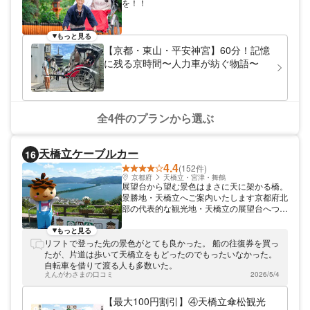
を！！
もっと見る
【京都・東山・平安神宮】60分！記憶
に残る京時間〜人力車が紡ぐ物語〜
全4件のプランから選ぶ
天橋立ケーブルカー
16
4.4
(152件)
京都府
天橋立・宮津・舞鶴
展望台から望む景色はまさに天に架かる橋。
景勝地・天橋立へご案内いたします京都府北
部の代表的な観光地・天橋立の展望台へつな
ぐ「天橋立ケーブルカー」。神話にも登場す
る天橋立へは昔から多くの観光客が訪れてお
もっと見る
り、特に北側にある展望台「天橋立傘松公
リフトで登った先の景色がとても良かった。 船の往復券を買っ
園」からの景観は股のぞき発祥の地として知
たが、片道は歩いて天橋立をもどったのでもったいなかった。
られています。ケーブルカー・リフトで訪れ
自転車を借りて渡る人も多数いた。
る展望台からは、空と大地が織りなすここに
えんがわさまの口コミ
2026/5/4
しかない絶景がご覧いただけます。
【最大100円割引】④天橋立傘松観光