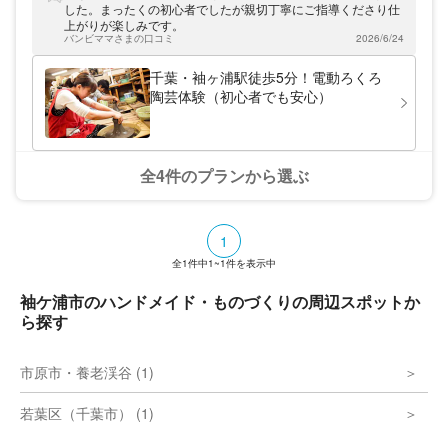
メージを膨らませてみよう☆ クマの陶芸教
した。まったくの初心者でしたが親切丁寧にご指導くださり仕
室では、電動ろくろ、たたら、絵付けの体験
上がりが楽しみです。
ができます。定番のお皿やマグカップのほ
バンビママさまの口コミ
2026/6/24
か、作ってみたいものを自由に作れます。初
めての方でもイメージ通りの作品に仕上がる
千葉・袖ヶ浦駅徒歩5分！電動ろくろ
よう、しっかりとサポートします。プロの陶
陶芸体験（初心者でも安心）
芸作品を見て、イメージを膨らませることも
できます。 アクセス便利！内房観光に気軽
に立ち寄れます☆ 袖ヶ浦駅から徒歩5分、最
寄りのインターからも車で10分とアクセス
抜群の場所にあります。立地条件もいいの
全4件のプランから選ぶ
で、観光客にも人気！小さなお子様から体験
できるプランもあり、ご家族の思い出作りに
もおすすめです。お茶わんやお皿、カップな
ど、毎日使う食器を自分たちで作ってみては
1
いかがですか。 千葉観光や、休日空いた時
間で気軽に楽しめる陶芸体験。みなさまのお
全
1
件中
1~1
件を表示中
越しを心よりお待ちしております。
袖ケ浦市のハンドメイド・ものづくりの周辺スポットか
ら探す
市原市・養老渓谷 (1)
若葉区（千葉市） (1)