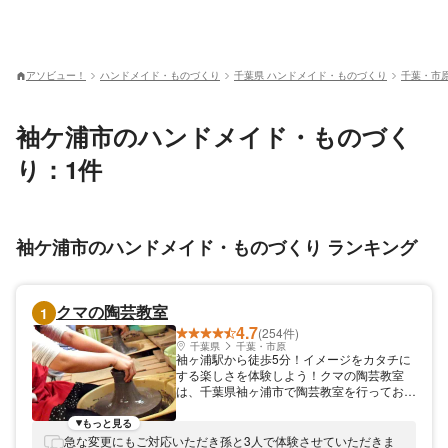
アソビュー！
ハンドメイド・ものづくり
千葉県 ハンドメイド・ものづくり
千葉・市
袖ケ浦市のハンドメイド・ものづく
り：1件
袖ケ浦市のハンドメイド・ものづくり ランキング
クマの陶芸教室
1
4.7
(254件)
千葉県
千葉・市原
袖ヶ浦駅から徒歩5分！イメージをカタチに
する楽しさを体験しよう！クマの陶芸教室
は、千葉県袖ヶ浦市で陶芸教室を行っており
ます。袖ヶ浦駅から徒歩5分、アクアライン
金田IC、袖ヶ浦ICから車で10分とアクセス
もっと見る
便利な場所にあります。 プロの作品からイ
急な変更にもご対応いただき孫と3人で体験させていただきま