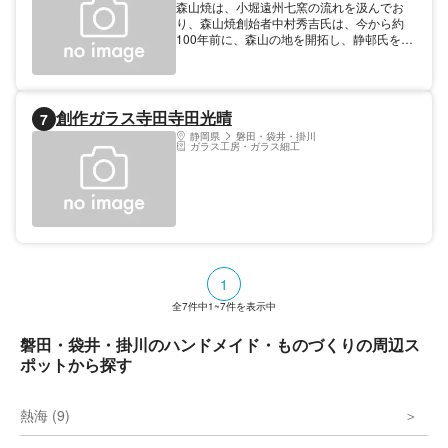
森山焼は、小堀遠州七窯の流れを汲んでお
り、森山焼創始者中村秀吉氏は、今から約
100年前に、森山の地を開拓し、静邨氏を志
戸呂焼から招き、この陶業を創立した。現
在、4軒の窯元があり、県下最大の規模を誇
っている。 屋号・氏名 中村陶房／晴山陶房
／静邨陶房／田米陶房
創作ガラス寺田寺田光晴
7
静岡県
磐田・袋井・掛川
ガラス工房・ガラス細工
1
全
7
件中
1~7
件を表示中
磐田・袋井・掛川のハンドメイド・ものづくりの周辺ス
ポットから探す
熱海 (9)