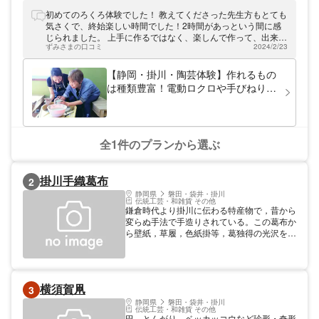
おります。カップや小鉢、一輪挿し、陶人形
も作ることができますよ。陶芸体験が初めて
初めてのろくろ体験でした！ 教えてくださった先生方もとても
の方やお子さまなど、皆さまお楽しみいただ
気さくで、終始楽しい時間でした！2時間があっという間に感
けます。掛川にお越しの際は、ぜひご参加く
じられました。 上手に作るではなく、楽しんで作って、出来上
ださい。
ずみさまの口コミ
2024/2/23
がったものも楽しむことをモットーとされていて、初めてでも
変に緊張することもなく楽しむことができました。 先生方も優
しく丁寧に教えてくださり、我ながらなかなか良い出来のもの
【静岡・掛川・陶芸体験】作れるもの
が出来たのでは！？という感じです笑 とても楽しかった反面、
は種類豊富！電動ロクロや手びねりな
慣れてきたところで時間という感じだったので、今後もろくろ
どの陶芸体験
をやりに行きたいなと思っています。
全1件のプランから選ぶ
掛川手織葛布
2
静岡県
磐田・袋井・掛川
伝統工芸・和雑貨 その他
鎌倉時代より掛川に伝わる特産物で，昔から
変らぬ手法で手造りされている。この葛布か
ら壁紙，草履，色紙掛等，葛独得の光沢をも
った製品が造られている。 屋号・氏名 備考
参照 川出幸吉商店／小崎葛布工芸（株）／
岡本葛布工房／
横須賀凧
3
静岡県
磐田・袋井・掛川
伝統工芸・和雑貨 その他
巴，とんがり，ベッカッコウなど珍形・奇形