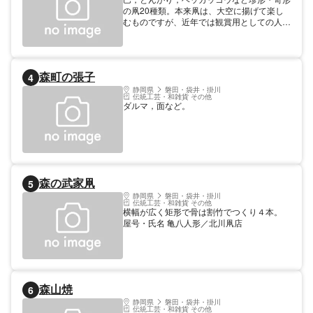
の凧20種類。本来凧は、大空に揚げて楽し
むものですが、近年では観賞用としての人気
が高まっています。 屋号・氏名 やなせ提灯
店
森町の張子
4
静岡県
磐田・袋井・掛川
伝統工芸・和雑貨 その他
ダルマ，面など。
森の武家凧
5
静岡県
磐田・袋井・掛川
伝統工芸・和雑貨 その他
横幅が広く矩形で骨は割竹でつくり４本。
屋号・氏名 亀八人形／北川凧店
森山焼
6
静岡県
磐田・袋井・掛川
伝統工芸・和雑貨 その他