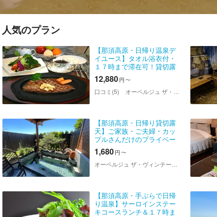
人気のプラン
【那須高原・日帰り温泉デ
イユース】タオル浴衣付・
１７時まで滞在可！貸切露
天風呂＆サーロインステー
12,880
円
〜
キランチプラン
口コミ(5)
オーベルジュ ザ・ヴィンテージビュー
【那須高原・日帰り貸切露
天】ご家族・ご夫婦・カッ
プルさんだけのプライベー
ト空間
1,680
円
〜
オーベルジュ ザ・ヴィンテージビュー
【那須高原・手ぶらで日帰
り温泉】サーロインステー
キコースランチ＆１７時ま