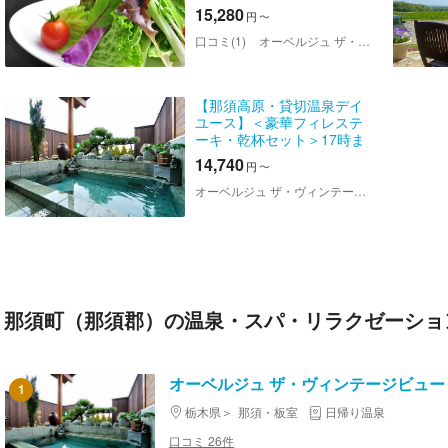
でデイユース！プラン
15,280
円
〜
口コミ(1)
オーベルジュ ザ・ヴィンテージビュー
【那須高原・貸切温泉デイ
ユース】＜豪華フィレステ
ーキ・乾杯セット＞17時ま
での部屋休憩＆バスタオル
14,740
円
〜
浴衣セット
オーベルジュ ザ・ヴィンテージビュー
那須町（那須郡）の温泉・スパ・リラクゼーショ
オーベルジュ ザ・ヴィンテージビュー
1
栃木県
那須・板室
日帰り温泉
口コミ 26件