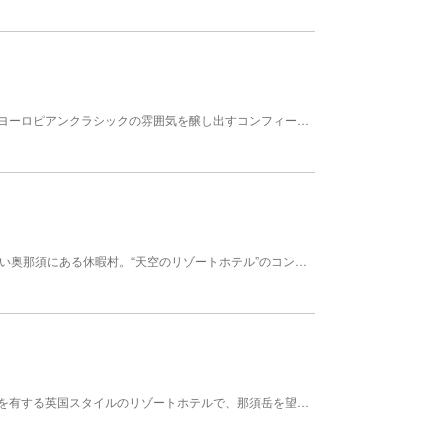
栃木県那須郡にあるホテル。北イタリア調の外観、ヨーロピアンクラシックの雰囲気を醸し出すコンフィートフロアなどは、上品な空間を演出する。客室はヨーロピアンなインテリアに囲まれ、窓から自然を眺めながら落ち着いた時間を過ごせる。洋室以外に和室もある。食事はバイキング形式で、人気の黒毛和牛をはじめとした様々な食材を味わえる。夏にはバーベキューが行なえ、広大な那須の自然を満喫しながら食事を楽しめる。
標高1230m、栃木県那須高原の中でも最も標高が高い奥那須にある休暇村。“天空のリゾートホテル”のコンセプトのもと、ホテルから広がる那須高原の景観は宿泊客を圧倒させる迫力だ。特に、紅葉シーズンは人気があり、紅・黄・橙と秋色に染まる360度のパノラマビューを楽しめる。シンプルな和室・洋室を備えた館内では、那須七湯の1つである「大丸温泉相の湯」や旬の食材を揃えた料理が訪問者を魅了している。
栃木県那須郡那須町にあるリゾート施設。ゴルフ場を有する英国スタイルのリゾートホテルで、那須岳を望む静謐な土地に立つ。英国の気品漂うマナーハウスを彷彿とさせる「ヨーロピアン館」、バリ風の装飾がリゾート気分にいざなう「オリエンタル館」、ブリティッシュスタイルで全室プライベートガーデン付き「ロイヤルガーデンコート」の3種類からスタイルに合わせてゲストルームを選べる。源泉かけ流しの天然温泉が楽しめる大浴場や貸切風呂も。