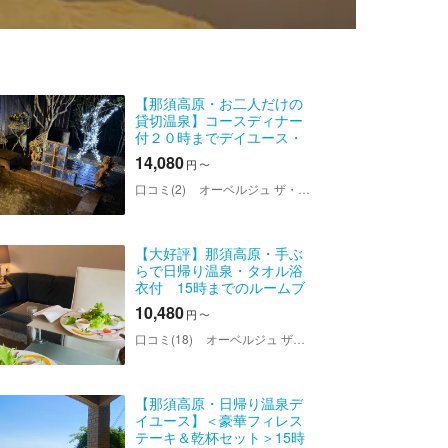
【那須高原・お二人だけの
貸切温泉】コースディナー
付２０時までデイユース・
タオル浴衣付き
14,080
円
〜
口コミ(2)
オーベルジュ ザ・ヴィンテージビュー
【大好評】那須高原・手ぶ
らで日帰り温泉・タオル浴
衣付 15時までのルームブ
レイク＆ステーキランチプ
10,480
円
〜
ラン
口コミ(18)
オーベルジュ ザ・ヴィンテージビュー
【那須高原・日帰り温泉デ
イユース】＜豪華フィレス
テーキ＆乾杯セット＞15時