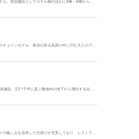
那須高原の中腹、那須御用邸に隣接するリゾートホテル。宿泊施設としてホテル棟のほかにA棟・B棟からなるコテージや愛犬と宿泊できるドッグコテージ（C棟）も設置。高原の自然を望む単純硫黄泉の温泉大浴場では男女日替わりで岩風呂やサウナ・ジャグジーも楽しめる。洋宴・和宴ともに対応する宴会フロアでは会議利用も可能。一部客室では分科会室としても利用できる。サイクルやスキー用のロッカーや広いアリーナも完備。
栃木県那須郡那須町にたたずむホテルビューパレスのチェーンホテル。那須が誇る高原の中に佇む大人のプライベートリゾートとして人気を集める施設だ。施設内で特に人気を集めているのは、湯治にもに用いられる“鹿の湯”を源泉とする温泉施設。白く濁り少しとろみのある酸性含硫黄泉は、さまざまな健康増進効果や美肌効果を持ち、露天風呂の景観美とともに贅沢な味わい。他にも、地元食材をふんだんに使用した創作料理やすごしやすさを追求した客室がそろい、大人の隠れ家的な空間をつくり上げている。
「お菓子の城 那須ハートランド」内にある日帰り温泉施設。3万1千坪に及ぶ敷地内の地下から湧出する自家源泉は2021年に新たに採掘されたもので、湧出量は毎分165.7リットル、揚湯量にして1日230リットルという豊富な湯を一滴の加水もせず総檜造りの大浴場に注ぐ。施設は国産の無垢材のみを使用、漆喰仕上げの日本家屋造りで、露天風呂や大型サウナも設置。レストランも併設する。
栃木県那須郡にあるリゾートホテル。リゾートステイの愉しみを追求した仕掛けが充実しており、レストランやアクティビティ施設、スパや温泉など、多彩なサービスを提供している。「アグリガーデン」では、畑の耕耘から肥料づくり、種まきや収穫などの農作業を実践でき、「POKO POKO」ではアグリツーリズモを満喫できる。