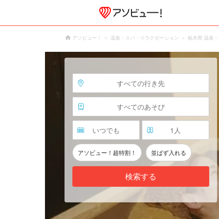
アソビュー！
温泉・スパ・リラクゼーション
栃木県 温泉
すべての行き先
すべてのあそび
いつでも
1
人
アソビュー！超特割！
並ばず入れる
検索する