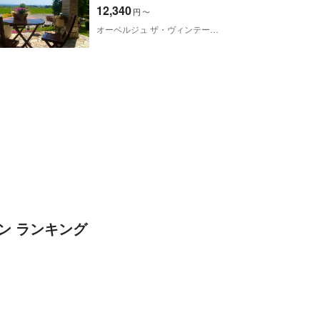
まで部屋休憩＆貸切露天風
12,340
円
〜
呂タオル浴衣有
オーベルジュ ザ・ヴィンテージビュー
ン ランキング