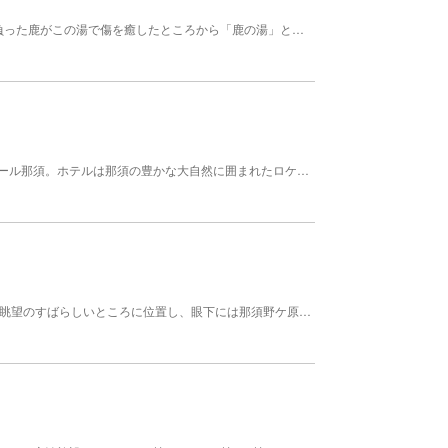
開湯から約1390年の歴史を数える温泉。 昔、傷を負った鹿がこの湯で傷を癒したところから「鹿の湯」と名が付いたと言われております。硫黄を豊富に含んだ酸性の泉質によって、美容や様々な疾病に効能があります。 【料金】 大人: 500円 小学生: 300円 幼児: 0円 無料
日本の美しい四季を五感で楽しめる、ホテルエピナール那須。ホテルは那須の豊かな大自然に囲まれたロケーションに立地しています。敷地は広大な5万坪に及ぶ緑豊かなエリアで、一年を通じて利用が可能。ここではゆったりとした時間を過ごしながら、旬の食材をふんだんに使用した美食も堪能できます。 特に自慢なのは、地元産の野菜と旬彩にこだわった3つのレストラン。最高の味わいを追求した美食の数々は、宿泊客の舌を大いに満足させてくれます。雨の日でも利用できる室内温水プールも用意がありますので、天候を気にすることなくリラックスした時間を過ごすことが可能です。 愛犬との旅行をお考えの方にも最適です。休日を愛犬と一緒に過ごすための特別なスペースを設けてあります。敷地内には、新たに開設した「フォレストエリア」もあり、こちらでは自然と一体になりながら、あたたかい休日を過ごせます。 ホテルエピナール那須で、日常を忘れさせてくれる特別な時間を体感してみてください。
茶臼岳の東山腹、標高1、250mと那須高原の中でも眺望のすばらしいところに位置し、眼下には那須野ケ原、後方には那須岳をのぞむ一軒宿の温泉。夏でも20度前後という涼しさで、避暑に訪れる人も多い。湯の川をせきとめた天然の大露天風呂「川の湯」が自慢。また、女性専用の露天風呂もある。乃木将軍も毎夏のようにこの宿を訪れ、遺品などが展示されている。