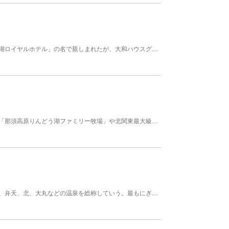
栃木県那須郡那須町にあるホテル。長く「りんどう湖ロイヤルホテル」の名で親しまれたが、大和ハウスグループのホテルブランド「Royal Hotel」ブランドを冠したホテルとして2018年にリブランド、同時に一部フロアと客室のリノベーションが行われた。動物をテーマにした「サファリキッズ」や、「ウェルカムベビーのお宿」認定ルームなど、小さな子どもや赤ちゃん連れの宿泊客にも嬉しい客室を多く備える。
栃木県の那須高原にあるリゾート施設。近隣にある「那須高原りんどう湖ファミリー牧場」や北関東最大級の遊園地「那須ハイランドパーク」のオフィシャルホテルとして施設の入園無料などの割引を行なっているほか、運営もすべて同じ企業。施設内はコテージ、グランピング、新築築浅のデザイナーズハウスやリゾートハウスなど様々な宿泊スタイルに対応。キャンプサイトやペットと泊まれる部屋も用意されている。天然温泉の露天風呂や総天然芝のドッグランも。
那須連峰の麓に点在する湯本、新那須、高雄、八幡、弁天、北、大丸などの温泉を総称していう。最もにぎやかな湯本のほかは1軒から数軒の旅館の建つ、静かな温泉が多い。湯本には九尾の狐伝説のある殺生石や源平合戦で知られる那須与一が祈願したという温泉神社がある。また、茶臼岳や那須高原への基地としても利用されている。温泉街には数ケ所の共同浴場があるが住民と湯治客用で、一般の人が利用しているのが元湯・鹿の湯。浴舎は湯川をまたぐように立ち、木造りの湯船に白濁した湯がたたえられている。泉質は硫化水素および砒素を含んだ酸性泉、63〜68度。皮膚病をはじめ、神経痛、婦人病などに効果がある。ここでは頭へ湯を何杯もかける「かぶり湯」の習慣があり、のぼせなどいわゆる血の道によいという。営業時間8時〜19時(季節により変更有)。無休。ＴＥＬ(0287)76-3098