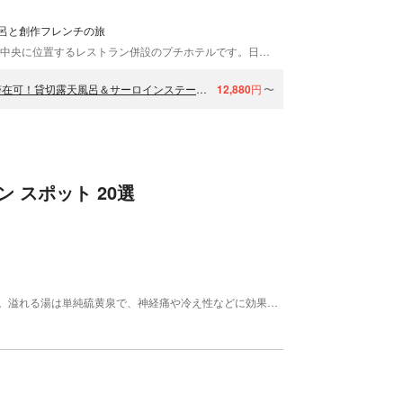
呂と創作フレンチの旅
オーベルジュ ザ・ヴィンテージビューは那須高原の中央に位置するレストラン併設のプチホテルです。日本料理出身のオーナー・シェフはこの道30年以上。和の心を散りばめた創作フレンチをご提供しています。那須高原を一望できる、貸切露天風呂も魅力的！12室のお部屋をはじめ、館内は欧風のプライベート空間となっています。カップルやご夫婦で、のんびり癒しの日帰り温泉はいかがですか？皆さまのお越しをお待ちしております。
【那須高原・日帰り温泉デイユース】タオル浴衣付・１７時まで滞在可！貸切露天風呂＆サーロインステーキランチプラン
12,880
円
〜
 スポット 20選
那須温泉神社境内入り口手前にある無料の足湯施設。溢れる湯は単純硫黄泉で、神経痛や冷え性などに効果があります。こんばいろとは地元の言葉でカタクリの花のこと。湯本周辺でも春になると紫色の可憐なカタクリの花が多く見られることから名づけられました。