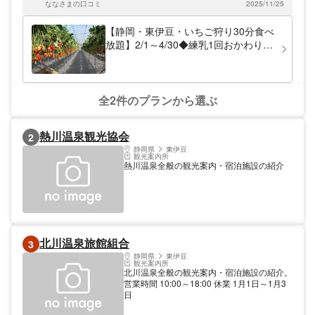
ななさまの口コミ
2025/11/25
ことができました。 伊豆熱川は、熱海や伊東などと比べて人混
みや混雑がなく、おだやかな時間が過ごせるので気に入りまし
た。今度はイチゴ狩りでもお伺いしてみたいと思いました。あ
【静岡・東伊豆・いちご狩り30分食べ
りがとうございました。
放題】2/1～4/30◆練乳1回おかわりで
きます♪章姫と紅ほっぺを食べ比べち
ゃおう◆《立ったまま食べられま
す！》
全2件のプランから選ぶ
熱川温泉観光協会
2
静岡県
東伊豆
観光案内所
熱川温泉全般の観光案内・宿泊施設の紹介
北川温泉旅館組合
3
静岡県
東伊豆
観光案内所
北川温泉全般の観光案内・宿泊施設の紹介。
営業時間 10:00～18:00 休業 1月1日～1月3
日