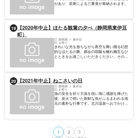
があり、若衆による三番叟が奉納されます。
【2020年中止】ほたる観賞の夕べ（静岡県東伊豆
19
町）
静岡県
東伊豆
お祭り
きれいな光を放ちながら夜空を舞い踊る幻想
的なほたるの舞。都会の喧騒を離れ幽玄なひ
とときをお過ごしいただきください。その
他、暗闇をちょうちん片手に歩く「ちょうち
んウォーク」や地場産品販売などの「ほたる
市」も楽しめます。
【2021年中止】ねこさいの日
20
静岡県
東伊豆
お祭り
漁の安全を祈り大漁を祝い海に感謝を捧げた
後、炭火で焼いた新鮮な魚がふるまわれる地
元の素朴な行事です。北川温泉へおでかけの
方はどなたでも無料で参加することが出来ま
す。ちなみに「ねこさい」とは、地元の方言
で「定置網」のこと。漢字で書くと「根拵
網」（ねこさいあみ）となります。。「根」
は海底の岩礁を指し、「拵える」（こしらえ
1
2
る）は物を建造することを意味します。「海
底」にしかけた「網」というわけです。「こ