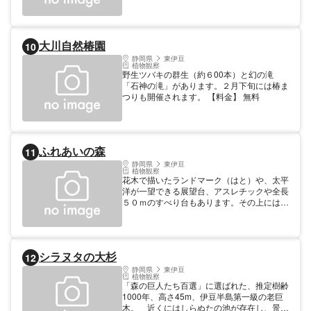
期、片瀬と奈良本の２つの村は、互いに格式
や家柄を誇って競い合い、けんかが絶えなか
った。そこで、寺にある籍を焼いてしまえ
ば、そのようないさかいはなくなると思い弥
大川自然椿園
10
之助という男が、寺に火をつけて焼いてしま
った。弥之助は捕えられて、この松で処刑さ
静岡県
東伊豆
植物観察
れた。
野生ツバキの群生（約６00本）と幻の滝
「石神の滝」があります。２月下旬には椿ま
つりも開催されます。 【料金】 無料
ふれあいの森
11
静岡県
東伊豆
植物観察
花木で描いたランドマーク（はと）や、太平
洋が一望できる展望台、アスレチックや全長
５０ｍのすべり台もあります。その上にはク
ロスカントリーコースが通っており、景色を
見ながらのランニングが可能です。
シラヌタの大杉
12
静岡県
東伊豆
植物観察
「森の巨人たち百選」に選ばれた、推定樹齢
1000年、高さ45m、伊豆半島第一級の老巨
木。 近くにはしらぬたの池が存在し、景観