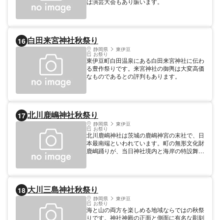
は演芸大会もあり賑います。
白田来宮神社秋祭り
16
静岡県
東伊豆
お祭り
東伊豆町白田温泉にある白田来宮神社に伝わ
る豊作祭りです。来宮神社の御輿は大変高価
なものであるとの評判もあります。
北川鹿嶋神社秋祭り
17
静岡県
東伊豆
お祭り
北川鹿嶋神社は茨城の鹿嶋神宮の末社で、日
本最南端といわれています。町の無形文化財
鹿嶋踊りが、当日神社境内と海岸の特設舞台
で保存会の方々により奉納されます。
大川三島神社秋祭り
18
静岡県
東伊豆
お祭り
海と山の両方を楽しめる地域ならではの秋祭
りです。神社神殿の正面と側面に有名な彫刻