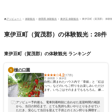
アソビュー！
体験観光
静岡県 体験観光
東伊豆 体験観光
東伊豆町（賀茂郡） 体験
東伊豆町（賀茂郡）の体験観光：28件
東伊豆町（賀茂郡）の体験観光 ランキング
樋の口園
1
4.2
(17件)
静岡県
東伊豆
自然に囲まれたハウス内で「章姫」と「紅ほ
っぺ」などのいちご狩りをお楽しみいただけ
ます。いちごはそのままでももちろん、練乳
をかけることでよりおいしく食べていただく
ことができます！ご家族ではもちろん、カッ
プルやグループでのご利用も可能です。
アソビュー予約後も、電車到着時刻に合わせた送迎時間の相談
から、当日の対応まで、とても気持ち良いやりとりをさせてい
ただき、安心して当日を迎えて子供とのミカン狩りを満喫する