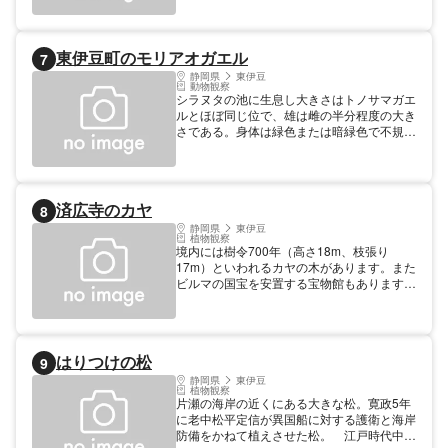
東伊豆町のモリアオガエル
7
静岡県
東伊豆
動物観察
シラヌタの池に生息し大きさはトノサマガエ
ルとほぼ同じ位で、雄は雌の半分程度の大き
さである。身体は緑色または暗緑色で不規則
な赤褐色の斑紋があり樹上では緑色、水中で
は暗緑色と周囲の色彩に調和させる習性があ
り、毎年５月から７月になるとモリアオガエ
ルは産卵期を迎え水面に近い突き出た枝に数
済広寺のカヤ
8
多くの白い泡状の卵塊を産みつける。シラヌ
タの池及び周辺の生物想は昭和４６年８月に
静岡県
東伊豆
植物観察
県の天然記念物に指定された。 【料金】 無
境内には樹令700年（高さ18m、枝張り
料
17m）といわれるカヤの木があります。また
ビルマの国宝を安置する宝物館もあります。
【料金】200円 宝物館
はりつけの松
9
静岡県
東伊豆
植物観察
片瀬の海岸の近くにある大きな松。寛政5年
に老中松平定信が異国船に対する護衛と海岸
防備をかねて植えさせた松。 江戸時代中