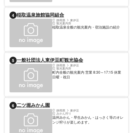
稲取温泉旅館協同組合
4
静岡県
東伊豆
観光案内所
稲取温泉全般の観光案内・宿泊施設の紹介
一般社団法人東伊豆町観光協会
5
静岡県
東伊豆
観光案内所
町内全般の観光案内 営業 8:30～17:15 休業
日曜・祝日
二ツ堀みかん園
6
静岡県
東伊豆
みかん狩り
温州みかん・早生みかん・はっさく等のオレ
ンジ狩りが楽しめます。