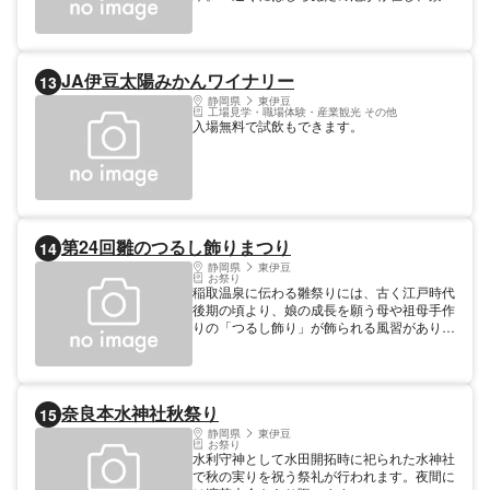
も抜群。
JA伊豆太陽みかんワイナリー
13
静岡県
東伊豆
工場見学・職場体験・産業観光 その他
入場無料で試飲もできます。
第24回雛のつるし飾りまつり
14
静岡県
東伊豆
お祭り
稲取温泉に伝わる雛祭りには、古く江戸時代
後期の頃より、娘の成長を願う母や祖母手作
りの「つるし飾り」が飾られる風習がありま
した。この美しい風習を多くの方にご覧いた
だきたいとの思いから、平成10年度より春
のイベントの一環として開催されるようにな
りました。母から娘へ、娘から孫へ、一針、
奈良本水神社秋祭り
15
一針、娘の健やかな成長を願う親心をどうぞ
ご覧ください。
静岡県
東伊豆
お祭り
水利守神として水田開拓時に祀られた水神社
で秋の実りを祝う祭礼が行われます。夜間に