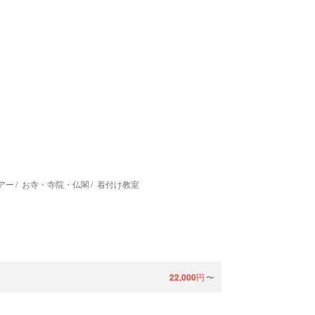
アー
お寺・寺院・仏閣
着付け教室
22,000
円
〜