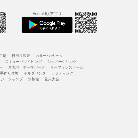
Android版アプリ
工房
日帰り温泉
カヌー･カヤック
グ・スキューバダイビング
シュノーケリング
ー
遊園地・テーマパーク
サーフィンスクール
 手作り体験
ボルダリング
ラフティング
ンジージャンプ
水族館
花火大会