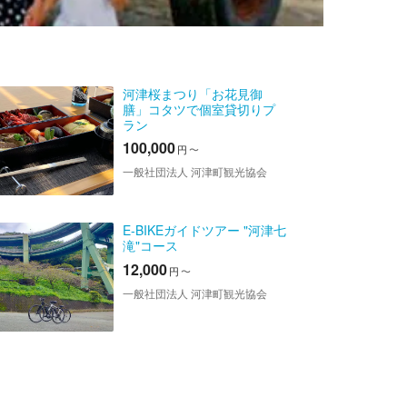
河津桜まつり「お花見御
膳」コタツで個室貸切りプ
ラン
100,000
円
〜
一般社団法人 河津町観光協会
E-BIKEガイドツアー "河津七
滝"コース
12,000
円
〜
一般社団法人 河津町観光協会