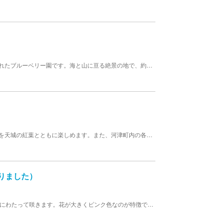
河津ブルーベリーの里は、伊豆の豊かな自然に囲まれたブルーベリー園です。海と山に亘る絶景の地で、約1000本ものブルーベリーを栽培し、9000平方メートル以上の広大な敷地を有しています。 ここでは大自然が育んだ健康的なブルーベリーを摘み取る体験ができ、その場で味わうことが可能です。ブルーベリーは自家製のブルーベリー製品にも使用されており、新鮮なブルーベリーの風味をそのままに持ち帰ることができます。 アクセスは伊豆急行河津駅からタクシーで約10分、伊豆縦貫道月ヶ瀬ICから車で約30分と便利です。事前に予約をすれば、ブルーベリー摘取りイベントに参加でき、一日をフルに活用することが可能です。 夜には満天の星空が広がり、ブルーベリー摘み取りだけでなく、自然観察やバーベキューなども楽しむことができます。河津ブルーベリーの里で、心地よい休日を過ごしながら、大自然の恵みを思う存分に味わってみてはいかがでしょうか。
国の重要文化財に指定されている、旧天城トンネルを天城の紅葉とともに楽しめます。また、河津町内の各地で様々なイベントを行います。
りました）
河津桜は、開花時期が早く、1月下旬頃から約1ヶ月にわたって咲きます。花が大きくピンク色なのが特徴で、緋寒桜と早咲き大島桜の自然交配種と考えられています。昭和50年4月に町の木として指定されました。「河津桜並木」は、河津駅近辺の河口から河津川沿いに約4km続いています。夜は桜並木や名木のライトアップを期間限定で行っています。