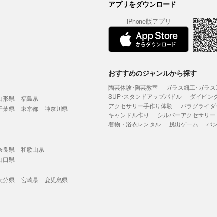
アプリをダウンロード
iPhone版アプリ
おすすめのジャンルから探す
陶芸体験･陶芸教室
ガラス細工･ガラス
SUP･スタンドアップパドル
ダイビン
山形県
福島県
アクセサリー手作り体験
パラグライダ
千葉県
東京都
神奈川県
キャンドル作り
シルバーアクセサリー
着物・浴衣レンタル
脱出ゲーム
バ
奈良県
和歌山県
山口県
大分県
宮崎県
鹿児島県