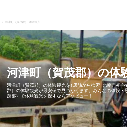
河津町（賀茂郡） 体験観光
河津町（賀茂郡）の体
河津町（賀茂郡）の体験観光を1店舗から検索･比較。初心
郡）の体験観光が最安値で見つかります。みんなの体験・
茂郡）で体験観光を探すならアソビュー！