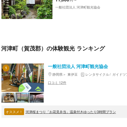
円
〜
一般社団法人 河津町観光協会
河津町（賀茂郡）の体験観光 ランキング
一般社団法人 河津町観光協会
1
静岡県
東伊豆
レンタサイクル
ガイドツ
口コミ 12件
オススメ！
河津桜まつり「お花見弁当」温泉付きゆったり3時間プラン