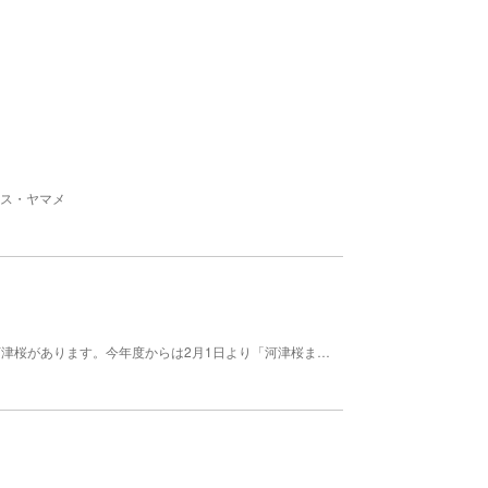
マス・ヤマメ
河津町内に約8,000本、河津川沿いに850本以上の河津桜があります。今年度からは2月1日より「河津桜まつり」が開催され約100万人が訪れます。 公開 2月1日～2月28日 時期 ２月上旬～３月上旬