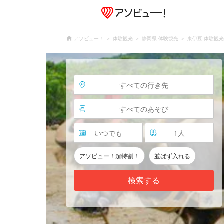
アソビュー！
体験観光
静岡県 体験観光
東伊豆 体験観光
すべての行き先
すべてのあそび
いつでも
1
人
アソビュー！超特割！
並ばず入れる
検索する