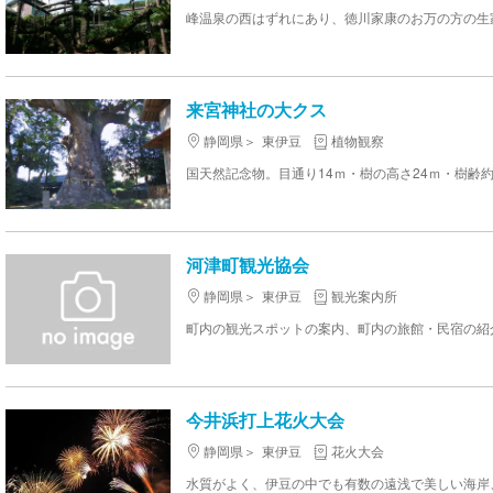
来宮神社の大クス
静岡県
東伊豆
植物観察
国天然記念物。目通り14ｍ・樹の高さ24ｍ・樹齢約1
河津町観光協会
静岡県
東伊豆
観光案内所
町内の観光スポットの案内、町内の旅館・民宿の紹介 営業
今井浜打上花火大会
静岡県
東伊豆
花火大会