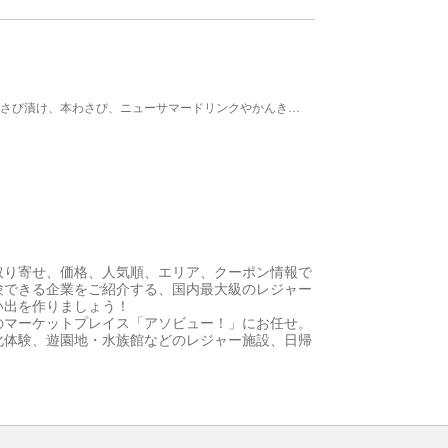
地元産の果実を市価より割安で販売しています！ わさび漬け、本わさび、ニューサマードリンクやかんきつ類、ヤマモモやブルーベリージャム、加工品、その他お土産品を販売。
取り寄せ、価格、人気順、エリア、クーポン情報で
験できる企業をご紹介する、国内最大級のレジャー
い出を作りましょう！
のマーケットプレイス「アソビュー！」にお任せ。
化体験、遊園地・水族館などのレジャー施設、日帰