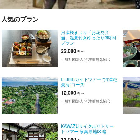
人気のプラン
河津桜まつり「お花見弁
当」温泉付きゆったり3時間
プラン
22,000
円
〜
一般社団法人 河津町観光協会
E-BIKEガイドツアー "河津絶
景海"コース
12,000
円
〜
一般社団法人 河津町観光協会
KAWAZUサイクルリトリー
トツアー 泉奥原地区編
11,000