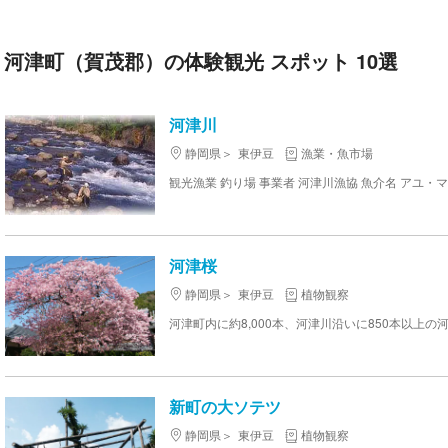
河津町（賀茂郡）の体験観光 スポット 10選
河津川
静岡県
東伊豆
漁業・魚市場
観光漁業 釣り場 事業者 河津川漁協 魚介名 アユ・
河津桜
静岡県
東伊豆
植物観察
新町の大ソテツ
静岡県
東伊豆
植物観察