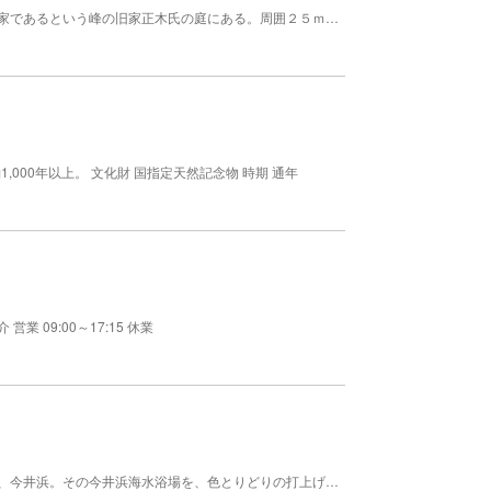
峰温泉の西はずれにあり、徳川家康のお万の方の生家であるという峰の旧家正木氏の庭にある。周囲２５ｍ・高さ１０ｍ・樹齢１０００年以上といわれており、国指定の天然記念物になっている。踊り子温泉会館が目の前にあり、露天風呂やサウナ、気泡風呂などを楽しむことができる。 文化財 国指定天然記念物 時期 通年
,000年以上。 文化財 国指定天然記念物 時期 通年
 09:00～17:15 休業
水質がよく、伊豆の中でも有数の遠浅で美しい海岸、今井浜。その今井浜海水浴場を、色とりどりの打上げ花火が美しく彩る。打上げ花火の目玉は水中スターマイン。水面上で花開く光景を海岸から間近で見ることができ迫力満点。夜空を美しく染める花火を眺め、素敵な夏の夜のひとときを過ごそう。