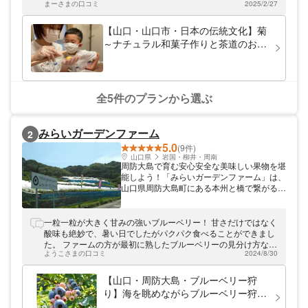
良し、着物姿を写すも良し。思うままにお楽
まーさまの口コミ
2025/2/27
た。
しみください。 また、「LAWAKU」では、
「パワースポットめぐり」や「史跡めぐり」
【山口・山口市・日本の伝統文化】菊
など湯田温泉の楽しみ方もご案内いたしま
～ナチュラル和菓子作りと茶道のお気
す。ご希望の方はお声かけくださいませ。
軽和文化体験コース
＜和文化体験＞ 小さなお子さまから海外か
らのお客さままで、幅広い方に日本の文化を
楽しんでいただけるよう、ナチュラル和菓子
づくりや茶道、和装着付けなど多彩な体験メ
全5件のプランから選ぶ
ニューをご用意しております。
みらいガーデンファーム
2
5.0
(9件)
山口県
岩国・柳井・周南
周防大島で育む安心安全な美味しい果物を堪
能しよう！「みらいガーデンファーム」は、
山口県周防大島町にある本州と橋で繋がる離
島の観光農園です。ぶどう・ブルーベリー・
梅などの果物を販売しております。園内では
ブルーベリー狩りなどがお楽しみいただけま
一粒一粒が大きく甘みの強いブルーベリー！ 甘さだけではなく
すよ。余計な農薬の飛散が少なく、安心安全
酸味も絶妙で、暑い日でしたがパクパク食べることができまし
なフルーツをご提供♪石積みの畑を利用した
た。 ファームの方が最初に熟したブルーベリーの見分け方など
「海の見える観光農園」にぜひお立ち寄りく
ようこさまの口コミ
2024/8/30
教えてくれたので、安心して子どもと楽しめました！ 海が見え
ださい。
る最高のロケーションなので写真映えもしますし、夏の思い出
にピッタリです！
【山口・周防大島・ブルーベリー狩
り】海を眺めながらブルーベリー狩り
を楽しもう！