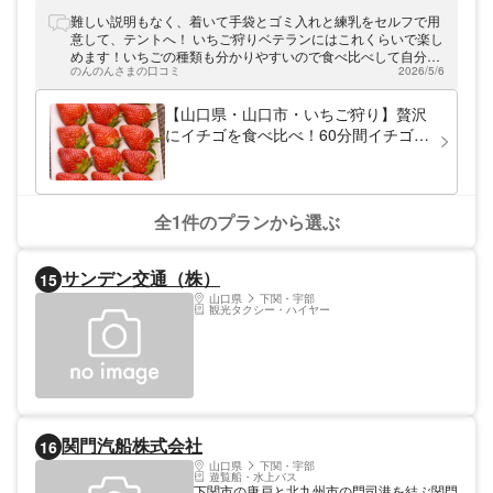
きひめ、かおりの、さちのか等複数品種をご
用意しています。高設栽培なので、腰に負担
難しい説明もなく、着いて手袋とゴミ入れと練乳をセルフで用
をかけずにイチゴ狩りを楽しめますよ♪こだ
意して、テントへ！ いちご狩りベテランにはこれくらいで楽し
わりの詰まった大きなイチゴはミネラルたっ
めます！いちごの種類も分かりやすいので食べ比べして自分の
ぷりで甘い！ぜひ1度お召し上がりくださ
のんのんさまの口コミ
2026/5/6
好きを見つけれました🍓ありがとうございました。
い。
【山口県・山口市・いちご狩り】贅沢
にイチゴを食べ比べ！60分間イチゴ食
べ放題
全1件のプランから選ぶ
サンデン交通（株）
15
山口県
下関・宇部
観光タクシー・ハイヤー
関門汽船株式会社
16
山口県
下関・宇部
遊覧船・水上バス
下関市の唐戸と北九州市の門司港を結ぶ関門