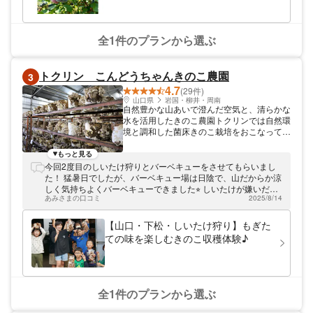
全1件のプランから選ぶ
トクリン こんどうちゃんきのこ農園
3
4.7
(29件)
山口県
岩国・柳井・周南
自然豊かな山あいで澄んだ空気と、清らかな
水を活用したきのこ農園トクリンでは自然環
境と調和した菌床きのこ栽培をおこなってい
ます。身がギュッと締まった肉厚しいたけや
歯ごたえが良きエリンギ、独特な香りと食感
もっと見る
が特徴の舞茸など、個性豊かなきのこたちの
今回2度目のしいたけ狩りとバーベキューをさせてもらいまし
収穫体験やその場で楽しむことができる
た！ 猛暑日でしたが、バーベキュー場は日陰で、山だからか涼
BBQ体験などをお楽しみいただけます！
しく気持ちよくバーベキューできました⭐︎ しいたけが嫌いだっ
あみさまの口コミ
2025/8/14
た息子が、以前トクリンさんのしいたけを食べてから、しいた
けが大好きになり、今回も行こう！って楽しみにしてました⭐︎
今回もいい体験と思い出、ありがとうございました😊
【山口・下松・しいたけ狩り】もぎた
ての味を楽しむきのこ収穫体験♪
全1件のプランから選ぶ