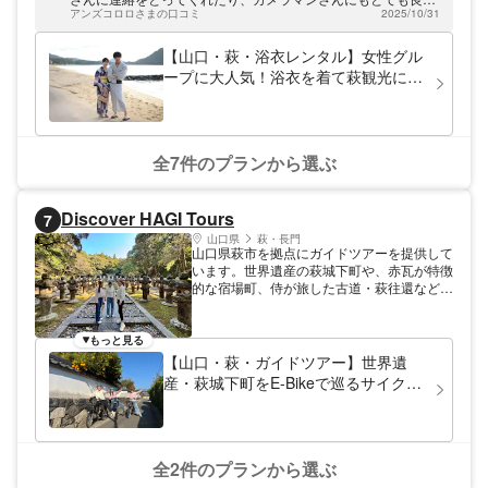
よ！ぜひお立ち寄りください。
アンズコロロさまの口コミ
2025/10/31
して頂きました。次回来た時も是非、体験したいと思いまし
た。
【山口・萩・浴衣レンタル】女性グル
ープに大人気！浴衣を着て萩観光に出
かけよう
全7件のプランから選ぶ
Discover HAGI Tours
7
山口県
萩・長門
山口県萩市を拠点にガイドツアーを提供して
います。世界遺産の萩城下町や、赤瓦が特徴
的な宿場町、侍が旅した古道・萩往還など、
江戸時代からの町並みが今も変わらず残る世
界で一緒に楽しみましょう！ 萩は歴史的な
街並みと、海や山などの自然がコンパクトに
もっと見る
まとまっている町です。サイクリングツアー
【山口・萩・ガイドツアー】世界遺
やウォーキングツアーなどを通じて、地方な
産・萩城下町をE-Bikeで巡るサイクリ
らではのゆったりとした時間を楽しんでいた
ングツアー（3.5時間）
だけます。
全2件のプランから選ぶ