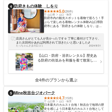
防府きもの体験 しをり
4
5.0
(26件)
山口県
山口・秋芳
防府市内の観光スポットを着物で巡ろう！手
ぶらで楽しめる着物レンタル体験♪山口県防
府市にある「防府きもの体験 しをり」は、
気軽に着物が楽しめる着物レンタルのお店で
す。通常の着付けとドレススタイルの2パタ
ーンの着付けを行っており、お好きなスタイ
店員さんがとても人が良かったです☺︎ 丁寧に着付けて下さり、
ルで着物をお楽しみいただけます。着付けだ
また次回何かあれば利用されて頂きたいと思いました♪
けではなく、ヘアセットやメイクアップも可
たっちゃんさまの口コミ
2024/8/31
能！いつもと違う自分になって、防府市内の
散策や撮影をお楽しみください。
【山口・防府・浴衣レンタル】歴史あ
る防府の街並みを和服を着て散策しよ
う！
全4件のプランから選ぶ
Mine秋吉台ジオパーク
5
4.7
(15件)
山口県
山口・秋芳
日本最大のカルスト台地！秋吉台で地球の歴
史を感じよう日本最大のカルスト台地として