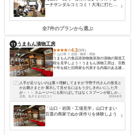
ーチサンダルコミコミ！大滝に打たれ
て心身を鍛錬しよう！霊峰高滝山滝行
体験
全7件のプランから選ぶ
うまもん漬物工房
11
4.3
(3件)
山口県
岩国・柳井・周南
うまもんの食品添加物無添加の漬物の製造工
程を見学しよう！うまもん漬物工房は、百数
十年を経た旧商家を代表する内蔵のある建造
物で「山口すまい百選」にも選ばれました。
730坪もの広大な敷地の工房には、錦川の伏
流水が滾々と湧き出る7つの井戸が掘られて
人手が足りないのは重々理解してますが 宇野千代さんの形見と
おり、うまもんの原菜は全てその地下水で洗
かお雛さまとか 展示して見せるにはもう少しきれいにした方
われます。 そんな歴史的建造物と、発酵漬
が・・・ スムージーにも割りばしではなくスプーンが欲しかっ
物の製造工程（粗漬・中漬・本漬）の見学、
元気 丸子さまの口コミ
2024/6/5
たです お土産のお漬物は賞味期限が翌日のものばかりで もう
自然の風味を生かした漬物の試食をお楽しみ
一寸日にちが欲しかったです
いただけるツアーを行っております。お土産
「山口・岩国・工場見学」山口すまい
も付いていて、お得に楽しめますよ。 漬物
百選の商家でぬか床作りを体験しよう
の歴史、うまもんの歴史や城下町岩国につい
てのお話もお楽しみに！錦帯橋観光の節は、
当店へお立ち寄りください。