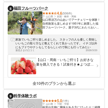
福田フルーツパーク
8
4.6
(506件)
山口県
岩国・柳井・周南
山口県須万の山あいでアーチェリーを体験！
自然散策も楽しめます1951年に創業した福
田フルーツパーク。親子3代にわたりおいし
い果物を栽培＆販売しているフルーツ農園で
す。果物狩りのほか、豊かな自然をいかした
フィールド体験も開催中。アーチェリーで
家族でいちご狩り楽しめました。 スタッフの人も優しく美味し
は、農園に設置された12か所の的を巡るの
いいちごの取り方など教えてくれて良かったです。 イチゴ以外
で、散策も楽しめます。アメリカンスタイル
にもブドウやナシもしてるらしいので秋にも行ってみたい
のBBQ付きプランも好評です。ぜひご家族
達也さまの口コミ
2026/3/20
やグループでお越しください。
【山口・周南・いちご狩り】お好きな
量を購入できる！試食付き★よつぼし
摘み取り体験
全10件のプランから選ぶ
科学体験ラボ
9
5.0
(1件)
山口県
下関・宇部
科学や生物に興味がある方にぴったり！細微