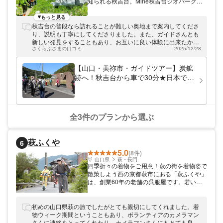
知られる秋吉台。Mine秋吉台ジオパークで
は、広大な秋吉台を歩いて五感で楽しみ、学
べるトレッキングツアーを開催しています。
もっと見る
秋吉台の基本を学べるベーシックなコース
秋吉台の普段なら訪れることが難しい奥地まで案内してくださ
や、しっかりと登山を楽しめるコースまで、
り、説明も丁寧にしてくださりました。また、ガイドさんとも
多数ご用意。秋吉台認定ガイドとともに歩き
新しい発見をすることもあり、お互いに良い体験に出来たかと
ながら、地球の歴史を感じてみませんか？
さくらぶさまの口コミ
2025/12/28
思います。
【山口・美祢市・ガイドツアー】炭鉱
跡へ！秋吉台から車で30分★日本では
珍しい"無煙炭"の炭鉱〖大嶺炭田〗の
栄光と落日をめぐるガイドツアー★
祝!ユネスコ世界ジオパーク認定
★Mine秋吉台ジオパーク
全3件のプランから選ぶ
萩ふくや
6
5.0
(8件)
山口県
萩・長門
四季折々の着物をご用意！萩の街を着物姿で
散策しよう西の京都萩市にある「萩ふくや」
は、創業60年の老舗の呉服屋です。若いお
客様や男性が何度も来店されるような、着物
だけではなくお喋りも楽しめるきさくなお店
です。着物や浴衣を着て萩の街を散策できる
初めの山口県萩の旅でしたがとても親切にしてくれました。着
プランをご用意。女性人気はもちろん、修学
物ウィーク期間ということもあり、ボランティアのカメラマン
旅行生やご夫婦でも楽しんでいただけます
さんに連絡をとってくれたり、カメラマンさんにもとても良く