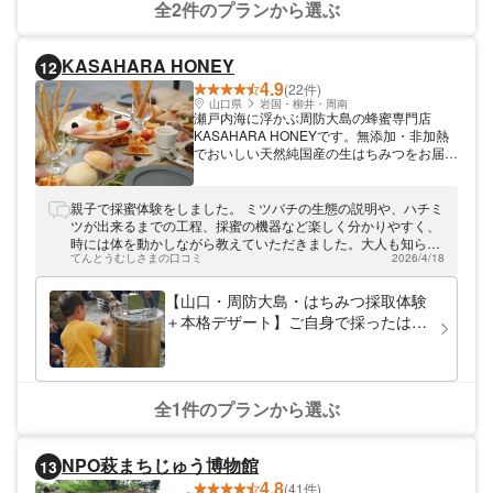
全2件のプランから選ぶ
KASAHARA HONEY
12
4.9
(22件)
山口県
岩国・柳井・周南
瀬戸内海に浮かぶ周防大島の蜂蜜専門店
KASAHARA HONEYです。無添加・非加熱
でおいしい天然純国産の生はちみつをお届け
します。 里山里海を臨む高台にあるお店で
は、自社で養蜂・採取したハチミツの販売
と、旬の食材にこだわって作った身体にやさ
親子で採蜜体験をしました。 ミツバチの生態の説明や、ハチミ
しいドリンクやスイーツを提供しています。
ツが出来るまでの工程、採蜜の機器など楽しく分かりやすく、
2024年より、穏やかな海を眺めながらの
時には体を動かしながら教えていただきました。大人も知らな
「はちみつピクニック」を新たにスタートい
てんとうむしさまの口コミ
2026/4/18
いようなことを未就学児の子どもにも分かるように丁寧に教え
たします。 はちみつ採取体験＆ピクニック
ていただき、家族全員興味深く聞いていました。 採蜜体験は子
ランチを、海の見える丘の上で堪能してみま
どもはリズミカルに腕をクルクル回したり、落ちてくるハチミ
【山口・周防大島・はちみつ採取体験
せんか？ 是非ご家族やご友人と、五感を使
ツをじっくり見たりと楽しそうでした。 我が子は虫が苦手なの
＋本格デザート】ご自身で採ったはち
って自然とふれあう体験をお楽しみくださ
ですが、ミツバチは間近でじっくり見ていましたので特別に好
みつをお持ち帰りいただけます♪昼食
い。
きになったのだと思います。
後のデザートとしても最適！
全1件のプランから選ぶ
NPO萩まちじゅう博物館
13
4.8
(41件)