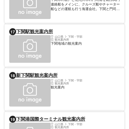
連絡船をメインに、クルーズ船やチャーター
船などの運航も行う海運会社。下関と門司港
を所要時間5分で結び市民の足としても利用
される連絡船は日中1時間に3本のペースで
発着し、航路からは東に関門橋、西には宮本
武蔵と佐々木小次郎の決闘の地・巌流島を望
下関駅観光案内所
17
む。巌流島自体へのアクセス船も運航。「門
司港レトロクルーズ」や北九州の工場夜景を
山口県
下関・宇部
観光案内所
楽しむ「夜景観賞定期クルーズ」も好評。
下関地域の観光案内
新下関駅観光案内所
18
山口県
下関・宇部
観光案内所
観光案内
下関港国際ターミナル観光案内所
19
山口県
下関・宇部
観光案内所