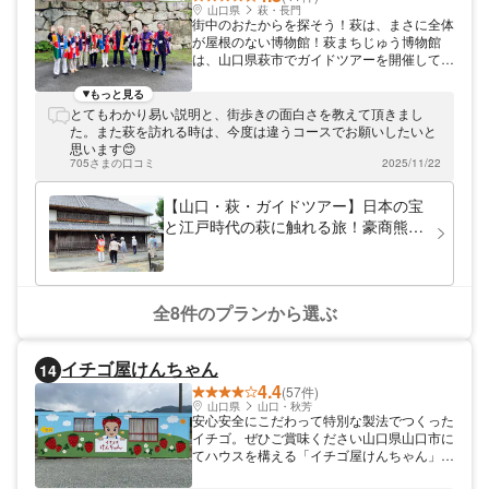
山口県
萩・長門
街中のおたからを探そう！萩は、まさに全体
が屋根のない博物館！萩まちじゅう博物館
は、山口県萩市でガイドツアーを開催してお
ります。萩市は、全国的にも数が少ない古地
図を片手に歩くことができる歴史のある町で
もっと見る
す。歴史を肌で感じながら、街中の歴史的に
とてもわかり易い説明と、街歩きの面白さを教えて頂きまし
貴重な風景を巡ってみませんか？
た。また萩を訪れる時は、今度は違うコースでお願いしたいと
思います😊
705さまの口コミ
2025/11/22
【山口・萩・ガイドツアー】日本の宝
と江戸時代の萩に触れる旅！豪商熊谷
家コース
全8件のプランから選ぶ
イチゴ屋けんちゃん
14
4.4
(57件)
山口県
山口・秋芳
安心安全にこだわって特別な製法でつくった
イチゴ。ぜひご賞味ください山口県山口市に
てハウスを構える「イチゴ屋けんちゃん」。
さがほのか、べにほっぺ、おいCベリー、あ