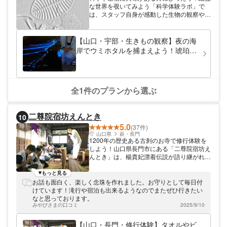
な世界を覗いてみよう「科学体験ラボ」で
は、スタッフ自身が感動した生物の観察や科
学実験を共有しております。顕微鏡レベルの
微細な世界を観察する企画もご用意！科学の
不思議な世界を体験してみたい、中学高校の
【山口・宇部・生きもの観察】夜の海
理科実験のような事をもう一度やってみたい
岸でウミホタルを捕まえよう！琥珀
という方にぴったりです☆お1人様はもちろ
（コハク）も見つかるかも！
ん、ご家族やご友人とぜひご参加ください。
全1件のプランから選ぶ
二尊院宿坊えんとき
10
5.0
(37件)
山口県
萩・長門
1200年の歴史ある古刹のお寺で修行体験を
しよう！山口県長門市にある「二尊院宿坊え
んとき」は、楊貴妃漂着伝説が語り継がれ、
女人守護のご利益があると云われているお寺
です。滝行体験や和ろうそくづくり体験な
もっと見る
ど、様々な日帰り修行を気軽に体験すること
お話も面白く、楽しく念珠を作れました。お守りとして毎日付
ができます！ブルーライン交通「二尊院バス
けています！滝行や宿泊も出来るようなのでまたぜひ行きたい
停」から徒歩約2分とアクセスも楽々。ぜ
なと思っております。
ひ、心身ともにリラックスしにいらしてくだ
みやびさまの口コミ
2025/9/10
さい！
【山口・長門・修行体験】タオルやビ