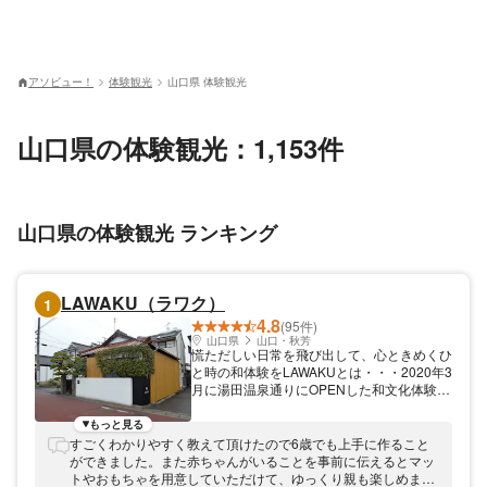
アソビュー！
体験観光
山口県 体験観光
山口県の体験観光：1,153件
山口県の体験観光 ランキング
LAWAKU（ラワク）
1
4.8
(95件)
山口県
山口・秋芳
慌ただしい日常を飛び出して、心ときめくひ
と時の和体験をLAWAKUとは・・・2020年3
月に湯田温泉通りにOPENした和文化体験が
できる施設が誕生。築70年以上の古民家を
リノベーションした「CAFE LAWAKU」。店
もっと見る
内には古い建物ならではの雰囲気や庭木を生
すごくわかりやすく教えて頂けたので6歳でも上手に作ること
かしたいわゆる「映えスポット」が点在しま
ができました。また赤ちゃんがいることを事前に伝えるとマッ
す。手づくりしたナチュラル和菓子を撮るも
トやおもちゃを用意していただけて、ゆっくり親も楽しめまし