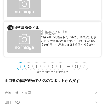
旧秋田商会ビル
20
山口県
下関・宇部
観光案内所
対象4年に建築されたビルで、塔屋がひとき
わ目立つ洋風の外観ですが、2階と3階は和
室の住居で、屋上には日本庭園や茶室がおか
れるなどユニークなアイデアが施されていま
す。現在は観光情報センターとして建物内部
を公開しています。
•••
1
2
3
4
5
6
58
全
1,153
件中
1~20
件を表示中
山口県の体験観光で人気のスポットから探す
岩国・柳井・周南
山口・秋芳