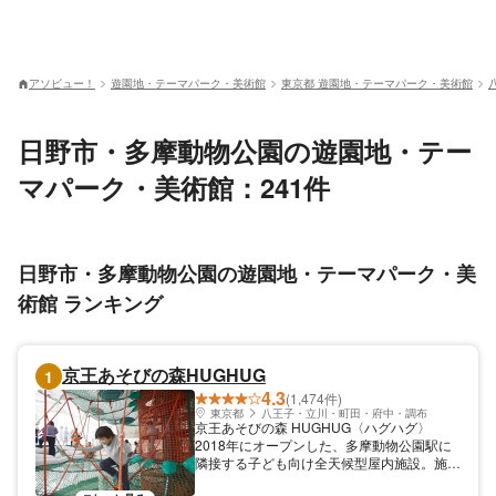
アソビュー！
遊園地・テーマパーク・美術館
東京都 遊園地・テーマパーク・美術館
日野市・多摩動物公園の遊園地・テー
マパーク・美術館：241件
日野市・多摩動物公園の遊園地・テーマパーク・美
術館 ランキング
京王あそびの森HUGHUG
1
4.3
(1,474件)
東京都
八王子・立川・町田・府中・調布
京王あそびの森 HUGHUG〈ハグハグ〉
2018年にオープンした、多摩動物公園駅に
隣接する子ども向け全天候型屋内施設。施設
内には日本最大級のネット遊 具「ハグハグ