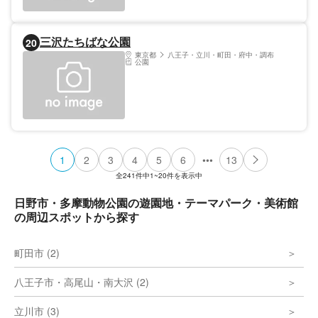
三沢たちばな公園
20
東京都
八王子・立川・町田・府中・調布
公園
•••
1
2
3
4
5
6
13
全
241
件中
1~20
件を表示中
日野市・多摩動物公園の遊園地・テーマパーク・美術館
の周辺スポットから探す
町田市 (2)
八王子市・高尾山・南大沢 (2)
立川市 (3)