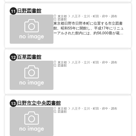
日野図書館
11
東京都
八王子・立川・町田・府中・調布
図書館
東京都日野市日野本町に位置する市立図書
館。昭和55年に開館し、平成17年にリニュ
ーアルされた館内には、約56,000冊が蔵書
として並べられている。施設は2階建てにな
っており、1階には貸出・返却カウンター、
一般書、児童書、新聞・雑誌コーナー。2階
には、一般書、参考図書、新選組・日野宿関
百草図書館
12
連書などが置かれている。地域の人が気軽に
利用できる、どこか懐かしい雰囲気が魅力的
東京都
八王子・立川・町田・府中・調布
図書館
な図書館だ。
日野市立中央図書館
13
東京都
八王子・立川・町田・府中・調布
図書館