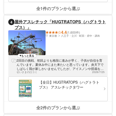
全1件のプランから選ぶ
屋外アスレチック「HUGTRATOPS（ハグトラト
4
プス）」
4.4
(1,600件)
東京都
八王子・立川・町田・府中・調布
もっと見る
2回目の挑戦、初回よりも格段に進みが早く、子供が自信を育
んでいます。夏休み中にまた来たいと思っています。炎天下で
しばらく我が家しかいませんでしたが、アイスノンや団扇を貸
せいさまの口コミ
2026/7/25
してくださり、1コース終わるごとにハーネスを外して涼しい
部屋で休憩を取らせてくださるなど、暑い中でも楽しめるよう
お心遣いが有り難かったです。
【全日】HUGTRATOPS（ハグトラト
プス） アスレチックタワー
全2件のプランから選ぶ