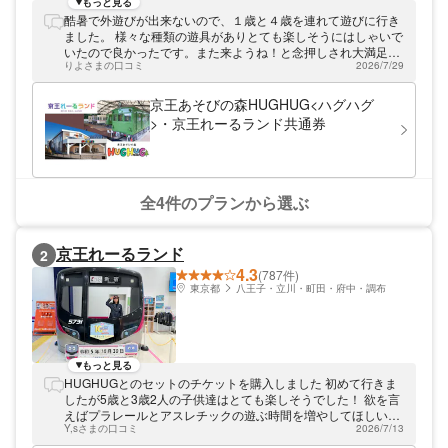
のき」や、2階フロア内を回るミニSL「ハグ
もっと見る
ハグトレイン」、多摩産材を活用した大型遊
酷暑で外遊びが出来ないので、１歳と４歳を連れて遊びに行き
具などがあり、広い館内で目いっぱい身体を
ました。 様々な種類の遊具がありとても楽しそうにはしゃいで
動かして遊ぶことができます。2階には小上
いたので良かったです。また来ようね！と念押しされ大満足で
がり席やキッズスペースを備えたカフェも併
りよさまの口コミ
2026/7/29
した。
設しています。
京王あそびの森HUGHUG<ハグハグ
>・京王れーるランド共通券
全4件のプランから選ぶ
京王れーるランド
2
4.3
(787件)
東京都
八王子・立川・町田・府中・調布
もっと見る
HUGHUGとのセットのチケットを購入しました 初めて行きま
したが5歳と3歳2人の子供達はとても楽しそうでした！ 欲を言
えばプラレールとアスレチックの遊ぶ時間を増やしてほしいで
Y,sさまの口コミ
2026/7/13
す…