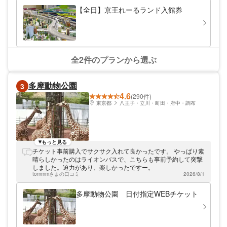
【全日】京王れーるランド入館券
全2件のプランから選ぶ
多摩動物公園
3
4.6
(290件)
東京都
八王子・立川・町田・府中・調布
もっと見る
チケット事前購入でサクサク入れて良かったです。 やっぱり素
晴らしかったのはライオンバスで、こちらも事前予約して突撃
しました。迫力があり、楽しかったですー。
tommmさまの口コミ
2026/8/1
多摩動物公園 日付指定WEBチケット