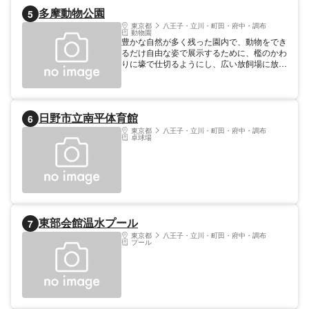
多摩動物公園
5
東京都
八王子・立川・町田・府中・調布
動物園
豊かな自然が多く残った園内で、動物をでき
るだけ自由な姿で展示するために、檻のかわ
りに壕で仕切るようにし、広い放飼場に放養
形式で展示をしています。 野生で群れをつ
くる動物は、なるべく群れで飼育するように
しています。約300種の動物を飼育していま
す。
日野市立南平体育館
6
東京都
八王子・立川・町田・府中・調布
卓球場
東部会館温水プール
7
東京都
八王子・立川・町田・府中・調布
プール