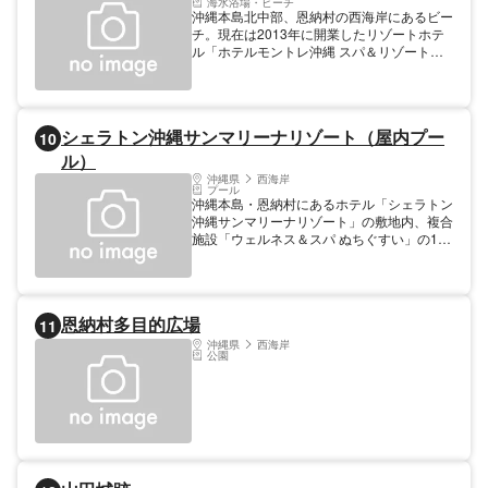
海水浴場・ビーチ
沖縄本島北中部、恩納村の西海岸にあるビー
チ。現在は2013年に開業したリゾートホテ
ル「ホテルモントレ沖縄 スパ＆リゾート」
内に属する。東シナ海に面したビーチを多く
抱える西海岸の中でも貴重な天然のビーチ
で、北東には冨着ビーチが隣接する。プライ
ベートビーチのような落ち着いた雰囲気だが
シェラトン沖縄サンマリーナリゾート（屋内プー
10
モントレ沖縄の宿泊客以外でも利用可能。一
帯にはモントレ沖縄をはじめリゾートホテル
ル）
が多く立ち並ぶ。
沖縄県
西海岸
プール
沖縄本島・恩納村にあるホテル「シェラトン
沖縄サンマリーナリゾート」の敷地内、複合
施設「ウェルネス＆スパ ぬちぐすい」の1階
にあるプール。ビーチに面した最大水深
1.2mの屋内プールで、ジャグジープールや
キッズ用プールも完備。冬季でも30℃の温
水プールなので通年で楽しむことができる。
恩納村多目的広場
11
屋内プールのほか大浴場やカヤック・ペダル
ボートなどホテルの備えるアクティビティが
沖縄県
西海岸
公園
丸ごとセットになった「リゾートパス」を呈
示することで利用可能。