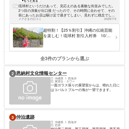
球芸能、エイサーショーなどのアトラクショ
もっと見る
ンがおこなわれ、水牛が働く昔ながらの光景
琉球村というだけあって、見応えのある素敵な街並みでした。
を再現した砂糖舎や国登録有形文化財に指定
2つ目の演奏が出口後 だったので、その時間に合わせて、その
されている古民家を見学できます。フリーゾ
前にあったお店は駆け足で過ぎてしまい、見れずに残念でし
ーンの「沖縄の駅ちゃんぷるー」ではシーサ
メグさまの口コミ
2026/7/3
た。
ーの絵付け体験や琉球衣装の着付けなど様々
な沖縄文化を体験できる体験エリアや沖縄そ
超特割！【25％割引】沖縄の伝統芸能
ばやタコライスなどの沖縄の定番料理を味わ
を楽しむ！琉球村 割引入村券 10/1
えるレストランも利用できます。琉球村へ
～
は、那覇空港から車で約1時間半となってい
ます。 アソビューでは、お得なクーポンを
販売中。また、割引チケットはスマホでの事
前購入となるので、入り口でスマホを見せる
全3件のプランから選ぶ
だけとスムーズに入場できます。琉球村のお
得なクーポンを使って沖縄を満喫しましょ
う！
恩納村文化情報センター
2
沖縄県
西海岸
展望台・タワー
一面ガラス張りの展望室からは、晴れた日に
はコバルトブルーの海が一望できます。
仲泊遺跡
3
沖縄県
西海岸
史跡
仲泊第二貝塚、第三貝塚、第四貝塚、第五貝