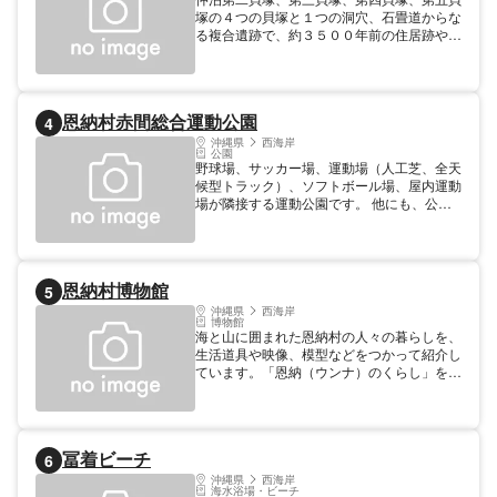
塚の４つの貝塚と１つの洞穴、石畳道からな
る複合遺跡で、約３５００年前の住居跡や当
時の道具と九州との交流を示す黒曜石などが
出土しています。 特に、仲泊第三貝塚周辺
では岩陰住居跡が確認され、全面には比屋根
坂石畳道が通っています。 当時の人々の生
恩納村赤間総合運動公園
4
活を知るうえで大変貴重な遺跡で、１９７５
年４月に国指定史跡となっています。
沖縄県
西海岸
公園
野球場、サッカー場、運動場（人工芝、全天
候型トラック）、ソフトボール場、屋内運動
場が隣接する運動公園です。 他にも、公園
内にはウォーキングロードやトレーニングル
ーム、フィットネスルームを完備し、多様化
するニーズに応える運動施設。 営業時間
10:00～22:00 定休日 (火) 第2・4火曜日、年
恩納村博物館
5
末年始(12/29～1/3)
沖縄県
西海岸
博物館
海と山に囲まれた恩納村の人々の暮らしを、
生活道具や映像、模型などをつかって紹介し
ています。「恩納（ウンナ）のくらし」をテ
ーマにした民俗展示室、「恩納のみち」をテ
ーマにした歴史展示室、そして、「神々が護
る村（シマ）」テーマにした展示室では、さ
まざまな祭りや行事を映像シアターで上映し
冨着ビーチ
6
ています。 交通の便よいです。
沖縄県
西海岸
海水浴場・ビーチ