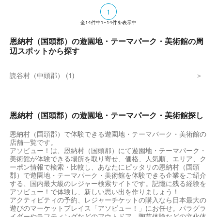
1
全
14
件中
1~14
件を表示中
恩納村（国頭郡）の遊園地・テーマパーク・美術館の周
辺スポットから探す
読谷村（中頭郡） (1)
恩納村（国頭郡）の遊園地・テーマパーク・美術館探し
恩納村（国頭郡）で体験できる遊園地・テーマパーク・美術館の
店舗一覧です。
アソビュー！は、恩納村（国頭郡）にて遊園地・テーマパーク・
美術館が体験できる場所を取り寄せ、価格、人気順、エリア、ク
ーポン情報で検索・比較し、あなたにピッタリの恩納村（国頭
郡）で遊園地・テーマパーク・美術館を体験できる企業をご紹介
する、国内最大級のレジャー検索サイトです。記憶に残る経験を
アソビュー！で体験し、新しい思い出を作りましょう！
アクティビティの予約、レジャーチケットの購入なら日本最大の
遊びのマーケットプレイス「アソビュー！」にお任せ。パラグラ
イダーやラフティングなどのアウトドア、陶芸体験などの文化体