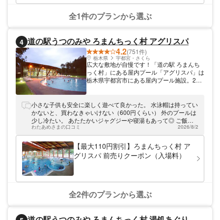
全1件のプランから選ぶ
道の駅うつのみや ろまんちっく村 アグリスパ
4
4.2
(751件)
栃木県
宇都宮・さくら
広大な敷地が自慢です！「道の駅 ろまんち
っく村」にある屋内プール「アグリスパ」は
栃木県宇都宮市にある屋内プール施設。25m
プール、サウナ、歩行浴、ジャグジーなどを
ご用意しております。夏季シーズンは野外プ
ールをオープン。夏の日差しの下で、思い切
小さな子供も安全に楽しく遊べて良かった。 水泳帽は持ってい
り遊びましょう。スパだけでなく、天然温泉
かないと、買わなきゃいけない（600円くらい） 外のプールは
も併設。プールで泳いで冷えた体を温められ
少し冷たい。 あたたかいジャグジーや寝湯もあって◎ ご飯や
ます。当施設は「道の駅 ろまんちっく村」
わたあめさまの口コミ
2026/8/2
お菓子を食べるところがないので、お腹空いたらプールから出
内にあります。東京ドーム10個分の面積を
なくてはいけないが、再入場出来ないのが残念。 お風呂まで水
誇る、広大な道の駅。地元野菜の直売所やレ
着で行ってオッケー！ 脱水機とドライヤーあり。 お風呂のシ
【最大110円割引】ろまんちっく村 ア
ストランなどの食のコーナーから、トレッキ
ャンプーinリンスとボディーソープは薄めなので、気になる方
グリスパ 前売りクーポン（入場料）
ングを楽しめる「みのりの森」、野菜の収穫
は持って行くとよい。 とても楽しめた。
体験が楽しめる「ろまんちっくファーム」ま
であり、1日遊べます。ドッグランも用意し
てあるので、わんちゃんをお連れの方でも来
園OK。アグリスパは東北自動車道 「宇都宮
全2件のプランから選ぶ
I.C」より5分の場所にあります。里山風景に
包まれた村で、のどかな一日をお過ごしださ
い。 アソビューではアグリスパで利用でき
道の駅うつのみや ろまんちっく村 湯処あぐり