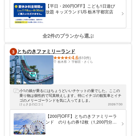
トという立地もあってか、比較的落ち着いて過ごせる印象でし
【平日・200円OFF】こども1日遊び
た。初めてなので普段の混雑状況は分かりませんが、混雑を避
放題 キッズランドUS 栃木宇都宮店
けたい方にはよさそうです。 自宅からは少し距離があります
が、広々としていて過ごしやすく、個人的にはこちらの施設の
ほうが好みでした。
全2件のプランから選ぶ
とちのきファミリーランド
3
4.6
(610件)
栃木県
宇都宮・さくら
小1の娘が乗るにはちょうどいいチケットの量でした。ここの
乗り物は個性的で写真映えします。特にイチゴの観覧車とイチ
ゴのメリーゴーランドを気に入ってましま。
けぇさまの口コミ
2026/7/30
【200円OFF】とちのきファミリーラ
ンド のりもの券12枚（1,200円分）
※入園無料