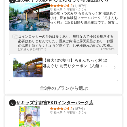
5
る電子チケットを販売しております。チケッ
4.1
トはスマートフォンからいつでも購入が可能
(1,197件)
です。夏などの繁忙シーズンでも、窓口に並
栃木県
宇都宮・さくら
道の駅うつのみや ろまんちっく村 湯処あぐ
ばなくてもチケットを事前購入できて便利！
りは、滞在体験型ファームパーク「ろまんち
っく村」にある日帰り温泉施設です。泉質は
アルカリ性単純温泉で肌に優しい美肌の湯。
お風呂場には、床枠に玉石が敷き詰められた
内風呂と鞍掛山、古賀志山、赤岩山の雄大な
コインロッカーの台数は多くあり、無料なので小銭を用意する
山並みが眺められる露天風呂があります。ろ
必要はありませんでした。温泉は内湯と露天風呂があり、お湯
まんちっく村には、老若男女が楽しめるスパ
の温度も熱くなくちょうど良くて、お子様連れの他のお客様も
施設、10haに及ぶ整備林、宇都宮の姉妹都
ぱれさんさまの口コミ
2026/7/26
ゆっくりと入っていました。温泉も広くてのんびりと過ごせま
市である中国のチチハル市から友好の証とし
した。
て寄贈された「丹頂鶴」を飼育する施設、広
【最大42%割引】ろまんちっく村 湯
大な農場で農業体験ができる施設、愛犬を安
処あぐり 前売りクーポン（入館＋フ
心して遊ばせておけるドッグランなどがあ
ェイスタオル）
り、ろまんちっく村で遊んだ後ゆっくりと温
泉に浸かるという楽しみ方ができるのも人気
の理由の1つ。また、旬の食材を豊富に使っ
た季節ごとの里山料理や、新鮮な麦のうまみ
全3件のプランから選ぶ
たっぷりの手作りビールも楽しめます。道の
駅うつのみや ろまんちっく村 湯処あぐりへ
は、東北自動車道「宇都宮IC」から車で約5
ザキッズ宇都宮FKDインターパーク店
6
分です。 アソビューでは、道の駅うつのみ
4.1
や ろまんちっく村 湯処あぐりのお得なクー
(187件)
ポンを販売中。通常大人510円の入浴料が最
栃木県
宇都宮・さくら
大25%割引で400円、それにタオルが付いた
プランは大人720円のところ510円となりま
す。また、道の駅うつのみや ろまんちっく