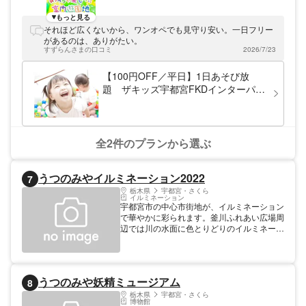
村 湯処あぐりの割引チケットはスマホでの
もっと見る
事前購入となるので、入り口でスマホを見せ
それほど広くないから、ワンオペでも見守り安い。一日フリー
るだけとスムーズに入場できます。道の駅う
があるのは、ありがたい。
つのみや ろまんちっく村 湯処あぐりのお得
すずらんさまの口コミ
2026/7/23
なクーポンを使って、自然溢れる道の駅と温
泉を楽しんでみてください。
【100円OFF／平日】1日あそび放
題 ザキッズ宇都宮FKDインターパー
ク店
全2件のプランから選ぶ
うつのみやイルミネーション2022
7
栃木県
宇都宮・さくら
イルミネーション
宇都宮市の中心市街地が、イルミネーション
で華やかに彩られます。釜川ふれあい広場周
辺では川の水面に色とりどりのイルミネーシ
ョンの光が映し出され、二重のきらめきがあ
なたを包み込みます。また、オリオンスクエ
アでは、11月17日のボジョレヌーボーの解
禁日に合わせて点灯式が行われ、ワインとと
うつのみや妖精ミュージアム
8
もに、盛り沢山のステージイベントが楽しめ
ます。あなたもぜひ幻想的な雰囲気を楽しみ
栃木県
宇都宮・さくら
博物館
ながら，中心市街地を探索してみてくださ