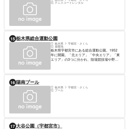
テニスコートレンタル
栃木県総合運動公園
15
栃木県
宇都宮・さくら
遊園地
栃木県宇都宮市にある総合運動公園。1952
年に開園。「北エリア」「中央エリア」「東
エリア」の3つに分かれ、陸場競技場や野球
場、テニスコートなどの様々な施設が設置さ
れている。「とちのきファミリーランド」
は、園内にある遊園地で、ジェットコースタ
ーや観覧車、メリーゴーランドなどのアトラ
陽南プール
16
クションに乗れる。「水生植物園」と「憩の
森」には多くの植物や木々が生い茂り、植物
栃木県
宇都宮・さくら
プール
観察や散策に適している。
大谷公園（宇都宮市）
17