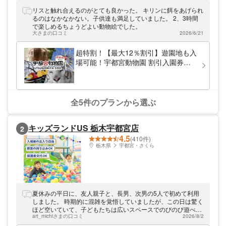
載！レトロ機種満載の遊園地も楽しめる！夏
場はプール、冬期は釣り堀も？！観覧車やジ
リスと触れ合えるのがとても良かった。 キリンに餌をあげられ
ェットコースター、ゴーカートなど豊富なア
るのはなかなかない。子供達も満足していました。 2、3時間
トラクション！宇都宮ICから5分圏内で、日
で楽しめるちょうどよい動物絵でした。
光・那須方面からのアクセスも抜群です♪
大さまの口コミ
2026/6/21
超特割！【最大12％割引】遊園地も入
場可能！宇都宮動物園 割引入園券
（当日利用可）
全5件のプランから選ぶ
キッズランドUS 栃木宇都宮店
2
4.5
(410件)
栃木県
宇都宮・さくら
夏休みの平日に、友人親子と、長男、次男の5人で初めて利用
しました。 時期的に混雑を覚悟していましたが、この日は驚く
ほど空いていて、子どもたちは広いスペースでのびのび遊べま
art_michiさまの口コミ
2026/8/2
した。 遊具の雰囲気は、某ショッピングセンター内にある同じ
ような屋内遊び場と似ていますが、こちらはスーパーのテナン