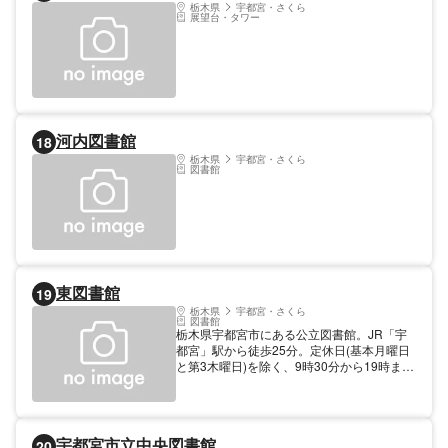
栃木県
宇都宮・さくら
展望台・タワー
河内図書館
18
栃木県
宇都宮・さくら
図書館
東図書館
19
栃木県
宇都宮・さくら
図書館
栃木県宇都宮市にある公立図書館。JR「宇
都宮」駅から徒歩25分。定休日(基本月曜日
と第3木曜日)を除く、9時30分から19時まで
利用可能。書籍のほか、CDなどの貸出もあ
る。授乳室やベビーシート・ベビーベットな
ど子ども向けの設備も充実。「おはなし会」
などのイベントもあるため、親子連れにもお
宇都宮市立中央図書館
20
すすめ。