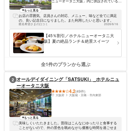
ニューオータニ大阪」内に併設されている中
国料理店。“王道主義”を掲げる上海料理をは
じめ、中国料理の枠を越えた逸品が楽しめる
もっと見る
本格上海料理店です。名物ふかひれの姿煮
お店の雰囲気、店員さんの対応、メニュー、味など全てに満足
は、国産のヨシキリ鮫のヒレだけを使用し大
の、良い記念日になりました。また利用したいと思います。
観苑自慢の上湯スープと醤油餡でじっくりと
匿名希望さまの口コミ
2026/6/16
煮込み、特製ネギ油の風味で仕上げた逸品。
コラーゲン豊富なプリプリ食感はもちろん、
【45％割引／ホテルニューオータニ大
香ばしい醤油あんの味わいもたまりません。
阪】夏の絶品ランチ＆絶景スイーツ
黒を基調に洗練を極めた店内で本格中華をお
愉しみください。
全1件のプランから選ぶ
オールデイダイニング「SATSUKI」_ホテルニュ
2
ーオータニ大阪
4.2
(49件)
大阪府
大阪城・京橋・市内東部
もっと見る
美味しくいたたきました。普段はこんなにゆったりと食事する
ことがないので、外の景色を眺めながら優雅な時間を過ごせま