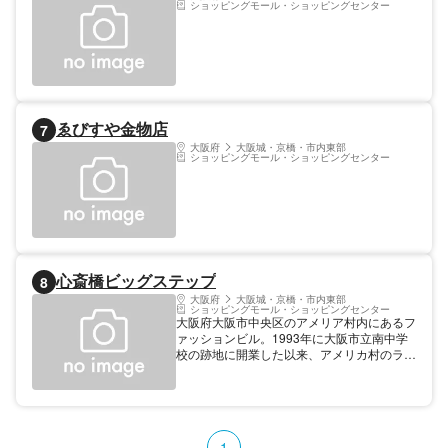
ショッピングモール・ショッピングセンター
作りの匠の技を生で見て、たこ焼きの名店、
たこ家道頓堀くくるのアツアツたこ焼きを食
することができる。 また2Fのコナモン歴史
ミュージアムでは、たこ焼き以外のコナモ
ン、ソースの歴史資料を大公開。そして3F
では、人気の食品サンプル作りが体験でき、
お土産にもピッタリなたこ焼きサンプルの制
作が可能。 コナモン文化を、存分に楽しん
ゑびすや金物店
7
で。 料金: 入館無料※但し、ロウサンプルは
大阪府
大阪城・京橋・市内東部
￥2,000、たこ焼き:有料 営業 11：00～22：
ショッピングモール・ショッピングセンター
00 サンプル作り/平日：11:30～19:15、土
日祝：10:30～19:15 定休日 年中無休(予
定) 所要時間 (サンプル作り)約45分
心斎橋ビッグステップ
8
大阪府
大阪城・京橋・市内東部
ショッピングモール・ショッピングセンター
大阪府大阪市中央区のアメリア村内にあるフ
ァッションビル。1993年に大阪市立南中学
校の跡地に開業した以来、アメリカ村のラン
ドマーク的存在となっている施設だ。建物は
地下2階から天井の7階まで吹抜けとなって
いる個性的なつくり。館内には、アパレルシ
ョップと飲食店、ライブハウス、日本でも数
少ないミニシアター、スポーツクラブ、
1