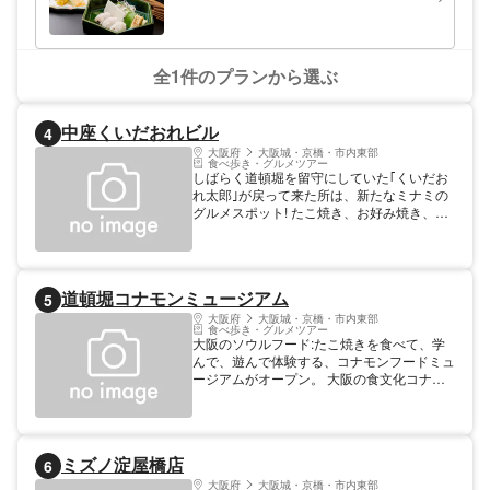
全1件のプランから選ぶ
中座くいだおれビル
4
大阪府
大阪城・京橋・市内東部
食べ歩き・グルメツアー
しばらく道頓堀を留守にしていた｢くいだお
れ太郎｣が戻って来た所は、新たなミナミの
グルメスポット! たこ焼き、お好み焼き、串
カツ...館内を巡れば、正に大阪グルメを｢く
いだおれ｣できるビルがこの夏、オープン。
エントランスでお出迎えするくいだおれ太郎
や、ビルの斬新なインテリアは、新たな道頓
道頓堀コナモンミュージアム
5
堀の名所として、早くも注目の的。 料金: 入
館無料 営業 各店舗にて異なる。
大阪府
大阪城・京橋・市内東部
食べ歩き・グルメツアー
大阪のソウルフード:たこ焼きを食べて、学
んで、遊んで体験する、コナモンフードミュ
ージアムがオープン。 大阪の食文化コナモ
ンの代表格:たこ焼きを味わい、コナモンの
ルーツを知り、そしてたこ焼きサンプルを手
作り体験できる、道頓堀の新名所。 B1Fの
ビストロではカジュアルなイメージのたこ焼
ミズノ淀屋橋店
6
きを、こだわりシャンパンとワインと共にオ
シャレに楽しむことができ、1Fはたこ焼き
大阪府
大阪城・京橋・市内東部