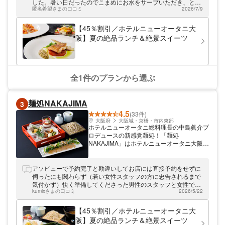
した。暑い日だったのでこまめにお水をサーブいただき、とて
匿名希望さまの口コミ
2026/7/9
も助かりました。
【45％割引／ホテルニューオータニ大
阪】夏の絶品ランチ＆絶景スイーツ
全1件のプランから選ぶ
麺処NAKAJIMA
3
4.5
(33件)
大阪府
大阪城・京橋・市内東部
ホテルニューオータニ総料理長の中島眞介プ
ロデュースの新感覚麺処！「麺処
NAKAJIMA」はホテルニューオータニ大阪に
併設されている日本料理店です。一日数量限
定の手打ちそばや、鹿児島県枕崎の最高級鰹
節を使用した自慢の出汁。特別に開発した縮
アソビューで予約完了と勘違いしてお店には直接予約をせずに
麺のうどんには京都より取り寄せた水で作る
伺ったにも関わらず（若い女性スタッフの方に忠告されるまで
出汁でいただきます。”美味しいホテル”とし
気付かず）快く準備してくださった男性のスタッフと女性でお
て手間を惜しまず素材を活かした新感覚の麺
kumixさまの口コミ
2026/5/22
年を召したスタッフの方がとても感じ良く給事していただけた
をお楽しみください。
のがお料理をより美味しくしていた気がします。 ライブ遠征で
きて最初の食事から気分良くスタートをきれました。ありがと
【45％割引／ホテルニューオータニ大
うございました。 次回は予約して家族と来たいと思います。
阪】夏の絶品ランチ＆絶景スイーツ