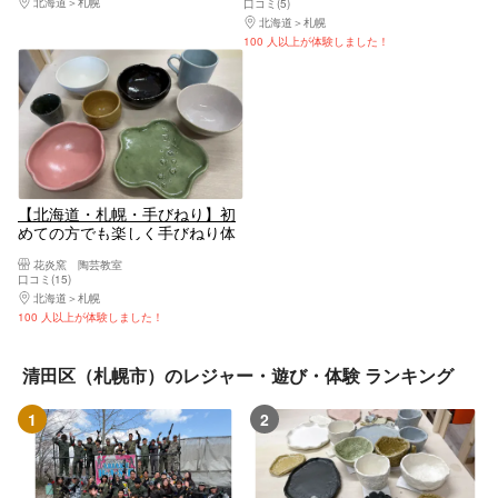
北海道
札幌
口コミ(5)
北海道
札幌
100 人以上が体験しました！
【北海道・札幌・手びねり】初
めての方でも楽しく手びねり体
験！（1～2個）
花炎窯 陶芸教室
口コミ(15)
北海道
札幌
100 人以上が体験しました！
清田区（札幌市）のレジャー・遊び・体験 ランキング
1
2