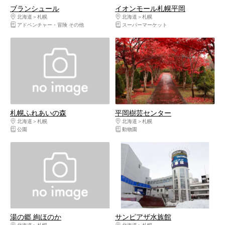
ブランシュール
イオンモール札幌平岡
北海道
札幌
北海道
札幌
アドベンチャー・冒険 その他
スーパーマーケット
札幌ふれあいの森
平岡樹芸センター
北海道
札幌
北海道
札幌
公園
動物園
湯の郷 絢ほのか
サンピアザ水族館