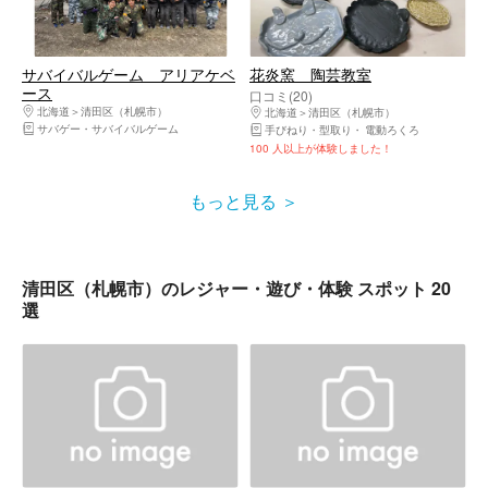
サバイバルゲーム アリアケベ
花炎窯 陶芸教室
ース
口コミ(20)
北海道
清田区（札幌市）
北海道
清田区（札幌市）
サバゲー・サバイバルゲーム
手びねり・型取り
電動ろくろ
100 人以上が体験しました！
もっと見る
清田区（札幌市）のレジャー・遊び・体験 スポット 20
選