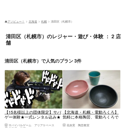
アソビュー！
北海道
札幌
清田区（札幌市）
清田区（札幌市）のレジャー・遊び・体験 ： 2 店
舗
清田区（札幌市）で人気のプラン 3件
【15名様以上の団体限定】サバ
【北海道・札幌・電動ろくろ】
ゲー体験★一式レンタル込み★
気軽に本格陶芸、電動ろくろで
会社レクレーション、BBQも何
器作り（1～2個）
サバイバルゲーム アリアケベース
花炎窯 陶芸教室
でもでOK♪