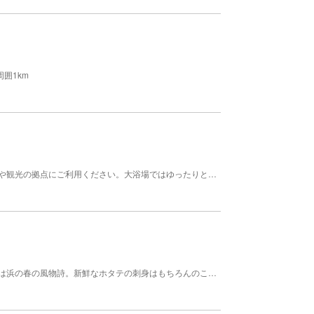
囲1km
国道５号線沿いに位置する温泉宿泊施設。ビジネスや観光の拠点にご利用ください。大浴場ではゆったりとした気分で心安らぎ、疲れた体を癒してくれます。客室、ロビー、レストランでインターネット無料Wi-fiが利用できます。 【料金】 大人: 550円 13歳以上 小学生: 250円 12歳以下 幼児: 100円 6歳未満。3歳以下は無料。 【宿泊情報】総部屋数：46室、総定員：102人、標準宿泊料金：6400円～ 【温泉情報】温泉泉質：塩化物泉、温泉効能：病後回復・ストレス解消
噴火湾ではホタテ養殖が活発で、ホタテ耳吊り作業は浜の春の風物詩。新鮮なホタテの刺身はもちろんのこと、炭火焼きや寄せ鍋など、楽しみ方は様々。 時期 通年