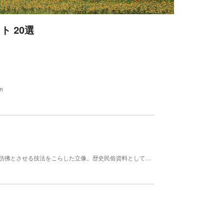
 20選
m
扁平の自然木を使用し、ナタによる荒々しい表現を彷彿とさせる技法をこらした立像。歴史民俗資料として保管されている。 【料金】 無料 【規模】高さ：41.0cm、幅：22.5cm