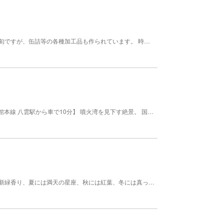
噴火湾で養殖が盛んなホタテは１１月から３月頃が旬ですが、缶詰等の各種加工品も作られています。 時期 １１上～３下
◆食べログ3.5点と高評価のイタリアン！◆ 【JR函館本線 八雲駅から車で10分】 噴火湾を見下す絶景。 国産ハーブ鶏発祥の地、八雲。 その名物国産ハーブ鶏をオリジナルスパイスで 圧力釜で仕上げるフライドチキンは絶品！ 料理長特製レシピのソースに 契約農家さん直送新鮮野菜や おいしいチーズをトッピング！ ご注文を頂いてから一枚一枚丁寧に 石窯で焼き上げる本格ピッツァ等、 周辺の契約農家からの自然野菜や 噴火湾で獲れる魚介などを使った さまざまな料理がお楽しみいただけます。 店内は開放的で広々とした明るい空間。 暖かい季節にはテラス席が開放されるので、 澄んだ空気と北海道らしい大自然のパノラマを 堪能しながら食事を愉しんで下さい。 営業 4月～6月 (月火水木金) 11:00～18:00 土日祝は10:30～19:00 営業 7月～8月 (月火木金) 10:30～19:00 土日祝は10:00～19:00 営業 9月～10月 (月火水木金) 11:00～18:00 土日祝は10:30～19:00 営業 11月～3月 (月火水木金) 11:00～17:00 土日祝は11:00～19:00 休業日 12月～2月 (月) 祝日の場合は翌火曜日
山間の温泉宿。川沿いの大露天風呂からは、春には新緑香り、夏には満天の星座、秋には紅葉、冬には真っ白な雪を楽しむことができる。地元食材（ホタテ、あわび、ボタンエビなど海産物や野菜）をふんだんに使用した囲炉裏会席で八雲の味覚を堪能できる。 【料金】 大人: 600円 日帰り温泉利用料 子供: 300円 日帰り温泉利用料 幼児: 0円 日帰り温泉利用料 未就学児 その他: 9000円 宿泊1泊2日 2名1室1名あたり（夕食・朝食つき）※5月連休・年末年始は特別料金10,000円～22,000円（税別）