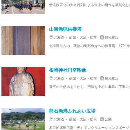
山海漁猟供養塔
北海道
函館・大沼・松前
観光施設
根崎神社円空彫像
北海道
函館・大沼・松前
観光施設
熊石漁港ふれあい広場
北海道
函館・大沼・松前
公園