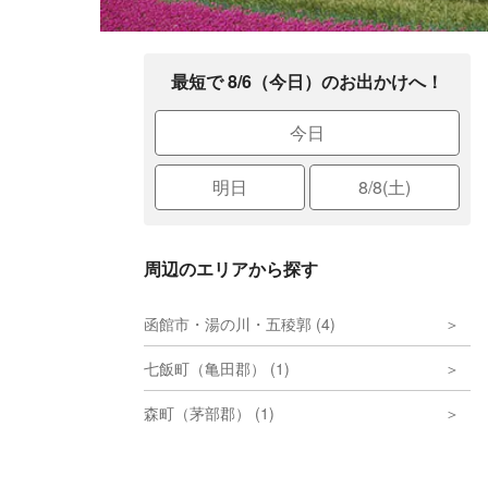
最短で 8/6（今日）のお出かけへ！
今日
明日
8/8(土)
周辺のエリアから探す
函館市・湯の川・五稜郭 (4)
七飯町（亀田郡） (1)
森町（茅部郡） (1)