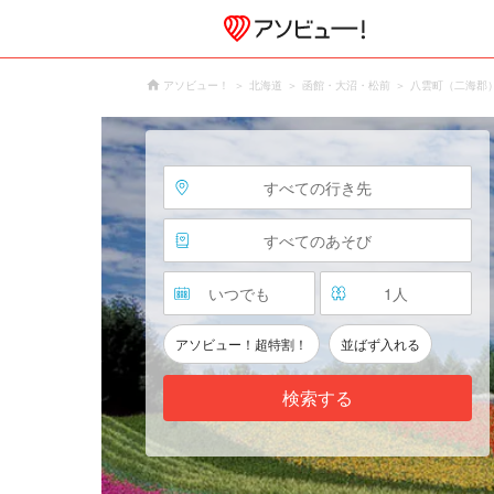
アソビュー！
北海道
函館・大沼・松前
八雲町（二海郡
すべての行き先
すべてのあそび
いつでも
1
人
アソビュー！超特割！
並ばず入れる
検索する