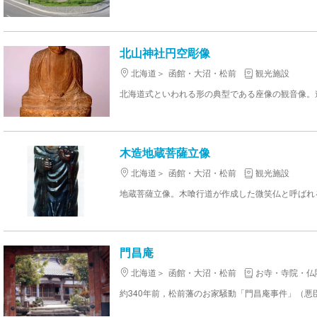
北山神社円空彫像
北海道
函館・大沼・松前
観光施設
木造地蔵菩薩立像
北海道
函館・大沼・松前
観光施設
門昌庵
北海道
函館・大沼・松前
お寺・寺院・仏