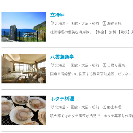
立待岬
北海道
函館・大沼・松前
海岸景観
柱状節理の優美な海岸線。 【料金】 無料 【規模】周
八雲遊楽亭
北海道
函館・大沼・松前
日帰り温泉
ホタテ料理
北海道
函館・大沼・松前
郷土料理