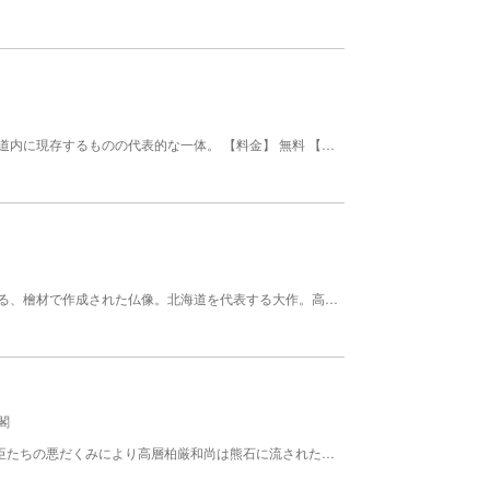
北海道式といわれる形の典型である座像の観音像。道内に現存するものの代表的な一体。 【料金】 無料 【規模】高さ：50.5cm、幅：26ｃｍ
地蔵菩薩立像。木喰行道が作成した微笑仏と呼ばれる、檜材で作成された仏像。北海道を代表する大作。高さ206cm。 【料金】 無料 【規模】高さ：206cm
閣
約340年前，松前藩のお家騒動「門昌庵事件」（悪臣たちの悪だくみにより高層柏厳和尚は熊石に流された。門昌庵を結び、読経三昧の日々を送っていたが、悪臣たちの手は熊石までも伸び、とうとう処刑されることになった。処刑の時、川が逆流するなど、数々の奇怪な現象が起こったという。）の舞台。庭園が美しい。逆川が有名。 【料金】 無料