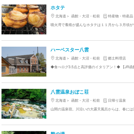
ホタテ
北海道
函館・大沼・松前
特産物・特産品
ハーベスター八雲
北海道
函館・大沼・松前
郷土料理店
八雲温泉おぼこ荘
北海道
函館・大沼・松前
日帰り温泉
熊の湯