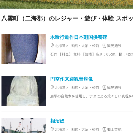
八雲町（二海郡）のレジャー・遊び・体験 スポット
木喰行道作日本廻国供養碑
北海道
函館・大沼・松前
観光施設
石碑 【料金】 無料 【規模】高さ：65cm、幅：42c
円空作来迎観音座像
北海道
函館・大沼・松前
観光施設
相沼奴
北海道
函館・大沼・松前
郷土芸能