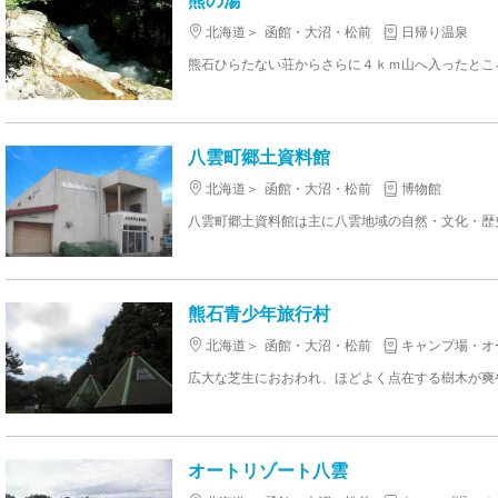
北海道
函館・大沼・松前
日帰り温泉
八雲町郷土資料館
北海道
函館・大沼・松前
博物館
熊石青少年旅行村
北海道
函館・大沼・松前
キャンプ場・オ
オートリゾート八雲