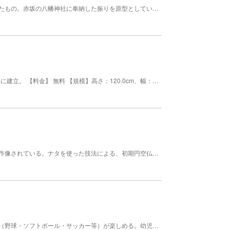
伊達政宗公の大名行列による道中の所作を芸能化したもの。赤坂の八幡神社に奉納した振りを原型としている。 文化財 その他 昭和５４年指定。町指定無形民族文化財 保存者 相沼奴保存会 時期 不定
北海道最古の、獲物の鳥獣魚介への供養塔。1721年に建立。 【料金】 無料 【規模】高さ：120.0cm、幅：19.5cm
扁平の自然木を生かし、円線を中心に非常に丁寧に作像されている。ナタを使った技法による、初期円空仏の貴重な傑作。 【料金】 無料 【規模】高さ：97.7cm、幅：17cm
多目的運動広場（芝）でレクリエーションスポーツ（野球・ソフトボール・サッカー等）が楽しめる。幼児用の遊具やゲートボールコートも完備されている。 【料金】 無料（要申請） 【規模】面積：約9平方キロメートル