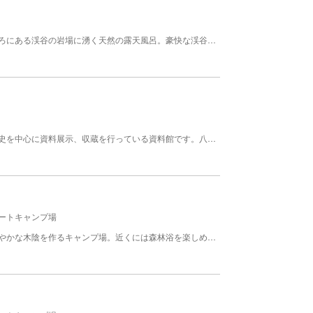
熊石ひらたない荘からさらに４ｋｍ山へ入ったところにある渓谷の岩場に湧く天然の露天風呂。豪快な渓谷美の中での湯浴は、野趣あふれるひとときを満喫できます。（冬期間は利用不可となります。）男女別の脱衣所はありますが、露天混浴となっております。手動加水により温度調整をし、川のせせらぎを聴きながらお好みの湯温をゆったりご堪能ください。 【温泉情報】温泉施設：露天風呂、温泉種類：温泉、温泉泉質：ナトリウム-塩化物泉、温泉効能：関節痛、神経痛、リウマチ、冷え性など
八雲町郷土資料館は主に八雲地域の自然・文化・歴史を中心に資料展示、収蔵を行っている資料館です。八雲町の開拓や、農業・漁業の歴史など実際の展示物を見ながら見学でき、熊などの剥製が1階ホールで来館者を迎えます。入口は木彫り熊資料館になります。 【料金】 無料 【規模】入館者数（年間）：約5,000人（コロナ下では3,000人）
ートキャンプ場
広大な芝生におおわれ、ほどよく点在する樹木が爽やかな木陰を作るキャンプ場。近くには森林浴を楽しめるわんぱくの森や川遊びのできるちゃぷちゃぷ公園もあります。釣りや海水浴も楽しめる鮎川海岸も近くにあり、大自然の遊びを満喫できます。山側へ徒歩5分程度上ると、ひらたない温泉で日帰り入浴も利用できます。（料金別途） フリースポットは管理棟付近のみ利用可能。