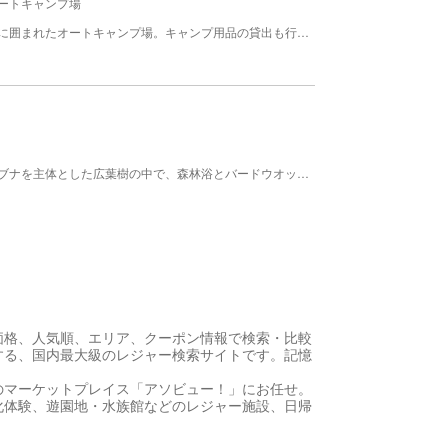
ートキャンプ場
噴火湾を一望できる、八雲の山々を眺められる自然に囲まれたオートキャンプ場。キャンプ用品の貸出も行っており、手ぶらで訪れることも可能。体験プログラムがあり、ピザ焼き、生キャラメルつくりなどがあります。トンボの池や五右衛門風呂等もあります。満天の星空の下、キャンプファイヤーなど楽しむことが出来ます。 【料金】 中学生: 1000円 入場料；中学生以上。サイト・ロッジ使用の場合別途。※土、祝前日、夏季は1,030円。 小学生: 500円 入場料。サイト・ロッジ使用の場合別途。※土、祝前日、夏季は520円。 幼児: 0円 無料 【施設情報】サイト数：55区画 コテージ・ケビン：12棟
せせらぎ沿いの自然を利用し散策路がめぐらされ、ブナを主体とした広葉樹の中で、森林浴とバードウオッチングを楽しむことが出来ます。 その他 森林浴 その他 自然体験 事業者 八雲町農林課
価格、人気順、エリア、クーポン情報で検索・比較
する、国内最大級のレジャー検索サイトです。記憶
のマーケットプレイス「アソビュー！」にお任せ。
化体験、遊園地・水族館などのレジャー施設、日帰