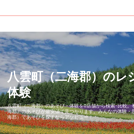
）
八雲町（二海郡）のレ
体験
八雲町（二海郡）のあそび・体験を0店舗から検索･比較。
海郡）のあそびが最安値で見つかります。みんなの体験・
海郡）であそびを探すならアソビュー！