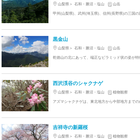
山梨県
石和・勝沼・塩山
山岳
黒金山
山梨県
石和・勝沼・塩山
山岳
西沢渓谷のシャクナゲ
山梨県
石和・勝沼・塩山
植物観察
吉祥寺の新羅桜
山梨県
石和・勝沼・塩山
植物観察