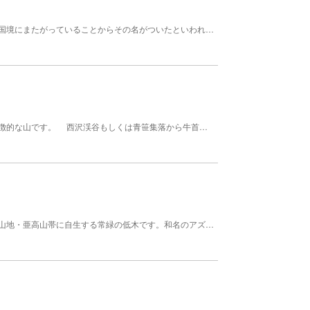
甲州(山梨県)、武州(埼玉県)、信州(長野県)の三国の国境にまたがっていることからその名がついたといわれています。また笛吹川(山梨市)、荒川(秩父市)、千曲川(川上村)の三大河川の源にあたる分水嶺にもなっています。 頂上からは、日本百名山のうち実に43座が見えるといわれており、眺望が魅力の山ですが、南に位置する木賊山（とくさやま）の裏側に隠れて、市街地からその姿を望むことは難しい山です。 山梨市からの登山コースとして、西沢渓谷入口から徳ちゃん新道(戸渡尾根)もしくは近丸新道を通り、木賊山を経由するコースが一般的です。 また、奥秩父主脈縦走の一峰として、国師ケ岳方面および雁坂峠方面から歩かれるケースも多い山です。 山頂南東には営業小屋である甲武信小屋が建っています。 ◎山梨 山のグレーディング 技術的難易度…Ｂ 体力度…４ （西沢渓谷入口から徳ちゃん新道を往復） 技術的難易度…Ｂ 体力度…４ （大弛峠から往復） 【規模】標高：2,475ｍ
乾徳山の北にあって、端正なピラミッド状の姿が特徴的な山です。 西沢渓谷もしくは青笹集落から牛首のタルを経由するコース、大平高原もしくは乾徳公園から乾徳山経由のコースなど、従来のコースはいずれも歩行距離が長く、健脚者向けのコースですが、近年大平高原から北へ延びる林道の開設が進み、青笹から牛首のタルの中間点までマイカー利用ができるようになったことにより、林道から往路約1時間４0分で登頂が可能となりました。（但し、冬期間は林道閉鎖） 山頂からは、北に雁坂峠から国師ケ岳にかけての奥秩父主脈の稜線を一望することができます。 ◎山梨 山のグレーディング 技術的難易度…Ｂ 体力度…２ （乾徳山林道駐車場から往復） 【規模】標高：2,232ｍ
アズマシャクナゲは、東北地方から中部地方までの山地・亜高山帯に自生する常緑の低木です。和名のアズマは本種が東日本に多いからです。 渓谷内の旧トロッコ道沿いに大群落がみられます。 植物 シャクナゲ 時期 ５月上～中旬