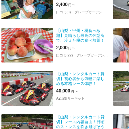
＞40分間食べ放題 ※最初
2,400
円
〜
の1房目だけ収穫体験ありの
プランです
口コミ(3)
グレープガーデン 安全農園
【山梨・甲州・桃食べ放
題】見晴らし最高の休憩所
で、冷えた桃の食べ放題！
＜勝沼ICより車で3分＞ ※
2,000
円
〜
収穫体験はありません
口コミ(22)
グレープガーデン 安全農園
【山梨・レンタルカート貸
切】初心者から気軽に楽し
める本格レース体験！
（昼・1時間）
40,000
円
〜
AZ山梨サーキット
【山梨・レンタルカート貸
切】レース内容自由！日頃
のストレスを吹き飛ばそう