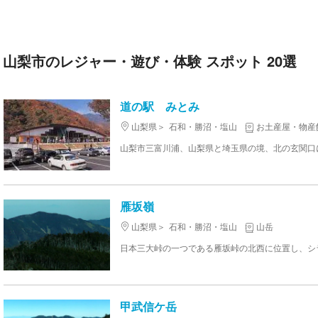
山梨市のレジャー・遊び・体験 スポット 20選
道の駅 みとみ
山梨県
石和・勝沼・塩山
お土産屋・物産
雁坂嶺
山梨県
石和・勝沼・塩山
山岳
甲武信ケ岳