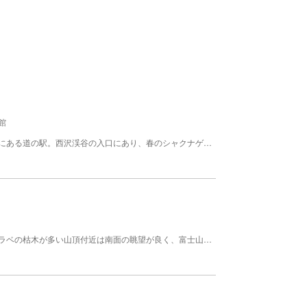
館
山梨市三富川浦、山梨県と埼玉県の境、北の玄関口にある道の駅。西沢渓谷の入口にあり、春のシャクナゲ、新緑、秋の紅葉の時期は多くの登山者にも利用させる施設だ。館内には、地元のオリジナルワインやスタッフ手作りのこだわり商品、とれたての地元食材が並ぶ売店、1番人気の「いのぶたラーメン」や山梨県産地鶏の唐揚げ定食などをはじめとする地元グルメが並ぶレストランが併設されている。
日本三大峠の一つである雁坂峠の北西に位置し、シラベの枯木が多い山頂付近は南面の眺望が良く、富士山をはじめ、乾徳山や奥秩父主脈の峰々が展望できます。 雁坂嶺だけを目指す場合は、広瀬集落もしくは雁坂トンネル料金所付近から雁坂峠越えの旧秩父街道を歩くコースをとりますが、沢を渡る箇所が複数あり、増水時には特に注意が必要です。 また、甲武信ケ岳方面から縦走されることも多い山です。 ◎山梨 山のグレーディング 技術的難易度…Ｂ 体力度…４ （西沢渓谷入口から往復） 【規模】標高：2,290ｍ