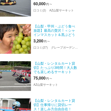
間）
60,000
円
〜
口コミ(2)
AZ山梨サーキット
【山梨・甲州・ぶどう食べ
放題】最高の贅沢！＜シャ
インマスカット＆黒ぶどう
＞40分間食べ放題 ※収穫体
3,200
円
〜
験はありません
口コミ(27)
グレープガーデン 安全農園
【山梨・レンタルカート貸
切】たっぷり3時間！大人数
でも楽しめるサーキット
（昼・3時間）
75,000
円
〜
AZ山梨サーキット
【山梨・レンタルカート貸
切】仕事帰りに貸切レー
ス！楽しみ方自由自在！