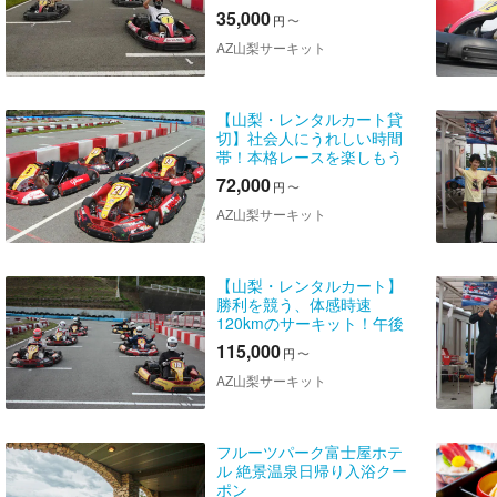
（夜間・1時間）
35,000
円
〜
AZ山梨サーキット
【山梨・レンタルカート貸
切】社会人にうれしい時間
帯！本格レースを楽しもう
（夜間・3時間）
72,000
円
〜
AZ山梨サーキット
【山梨・レンタルカート】
勝利を競う、体感時速
120kmのサーキット！午後
貸切コース
115,000
円
〜
AZ山梨サーキット
フルーツパーク富士屋ホテ
ル 絶景温泉日帰り入浴クー
ポン