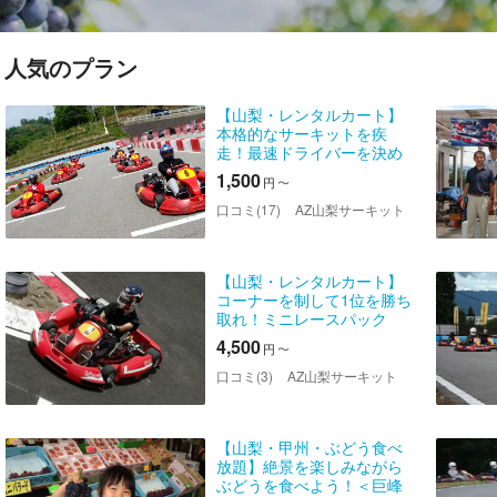
人気のプラン
【山梨・レンタルカート】
本格的なサーキットを疾
走！最速ドライバーを決め
よう！
1,500
円
〜
口コミ(17)
AZ山梨サーキット
【山梨・レンタルカート】
コーナーを制して1位を勝ち
取れ！ミニレースパック
4,500
円
〜
口コミ(3)
AZ山梨サーキット
【山梨・甲州・ぶどう食べ
放題】絶景を楽しみながら
ぶどうを食べよう！＜巨峰