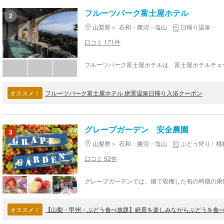
フルーツパーク富士屋ホテル
2
山梨県
石和・勝沼・塩山
日帰り温泉
口コミ 171件
オススメ！
フルーツパーク富士屋ホテル 絶景温泉日帰り入浴クーポン
グレープガーデン 安全農園
3
山梨県
石和・勝沼・塩山
ぶどう狩り
桃
口コミ 52件
オススメ！