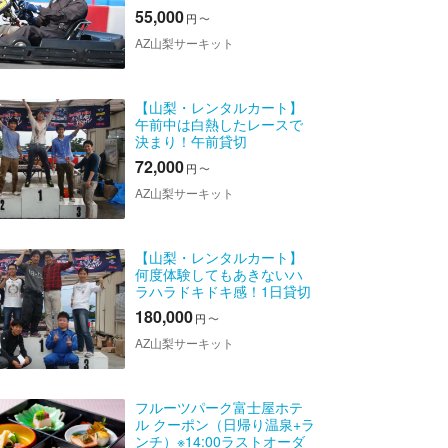
（夜間・2時間）
55,000
円
〜
AZ山梨サーキット
【山梨・レンタルカート】
午前中は白熱したレースで
決まり！午前貸切
72,000
円
〜
AZ山梨サーキット
【山梨・レンタルカート】
何度体験してもあきないハ
ラハラドキドキ感！1日貸切
コース
180,000
円
〜
AZ山梨サーキット
フルーツパーク富士屋ホテ
ル クーポン（日帰り温泉+ラ
ンチ）※14:00ラストオーダ