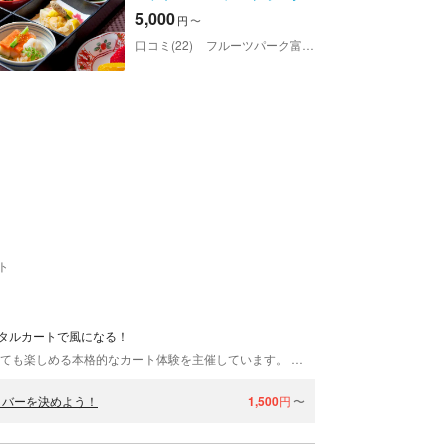
ー
5,000
円
〜
口コミ(22)
フルーツパーク富士屋ホテル
ト
タルカートで風になる！
AZ山梨サーキットは山梨県山梨市にて、免許がなくても楽しめる本格的なカート体験を主催しています。 モータースポーツの楽しさを味わおう！ 山梨の雄大な自然の中にあるAZ山梨サーキットは、「すべての方々に、モータースポーツに参加し、その楽しさを味わっていただきたい」という思いから設立されました。子どもたちに夢と希望を与え、誰もがモータースポーツを体験できる環境を大切にしています。ここAZ山梨サーキットで、気軽にレンタルカートをお試しください。 非日常！体感速度時速120キロの未体験ゾーン AZ山梨サーキットのレンタルカートは、スポーツ性が高く、遊園地のゴーカートとは一味違うカート体験ができます。本格的なサーキットを走行するスピードは、時速60キロほどです。路面が近く、目線が低い分、体感速度は120キロほどになります。日常生活では味わえない疾走感を、ぜひお楽しみください。 AZ山梨サーキットでモータースポーツを楽しみましょう。みなさまのお越しを心よりお待ちしております！
イバーを決めよう！
1,500
円
〜