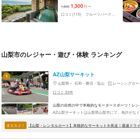
1,300
1,800
円
〜
口コミ(115)
フルーツパーク富士屋ホテル
山梨市のレジャー・遊び・体験 ランキング
AZ山梨サーキット
1
山梨県
石和・勝沼・塩山
レーシングカー
口コミ 33件
山梨の自然の中で本格的なモータースポーツ！レン
オススメ！
【山梨・レンタルカート】本格的なサーキットを疾走！最速ドラ