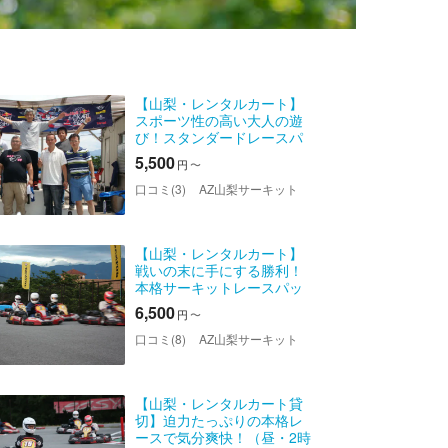
【山梨・レンタルカート】
スポーツ性の高い大人の遊
び！スタンダードレースパ
ック
5,500
円
〜
口コミ(3)
AZ山梨サーキット
【山梨・レンタルカート】
戦いの末に手にする勝利！
本格サーキットレースパッ
クMAX
6,500
円
〜
口コミ(8)
AZ山梨サーキット
【山梨・レンタルカート貸
切】迫力たっぷりの本格レ
ースで気分爽快！（昼・2時