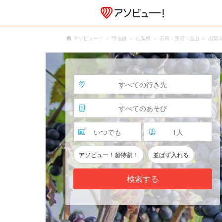
アソビュー！
甲信越
山梨県
石和・勝沼・塩山
山梨
すべての行き先
すべてのあそび
いつでも
1
人
アソビュー！超特割！
並ばず入れる
検索する