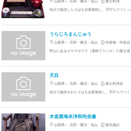
山梨県
石和・勝沼・塩山
郷土料理
うらじろまんじゅう
山梨県
石和・勝沼・塩山
特産物・特産品
天目
山梨県
石和・勝沼・塩山
郷土料理店
木造業海本浄和尚坐像
山梨県
石和・勝沼・塩山
観光施設