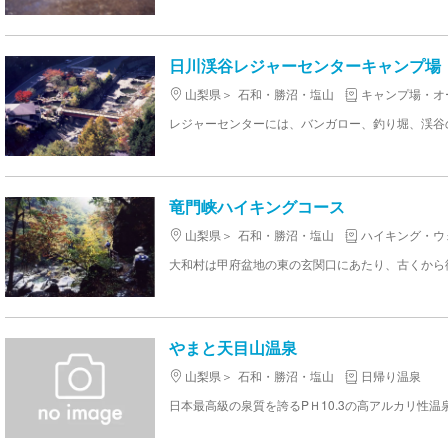
日川渓谷レジャーセンターキャンプ場
山梨県
石和・勝沼・塩山
キャンプ場・オ
竜門峡ハイキングコース
山梨県
石和・勝沼・塩山
ハイキング・ウ
やまと天目山温泉
山梨県
石和・勝沼・塩山
日帰り温泉