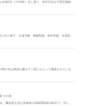
寄木造りの彩色頂相彫刻。座高61.0ｃｍ。業海本浄は文保2年（1318年）元に渡り、杭州天目山で晋応国師に師事、帰国後貞和4年（1348年）天目山栖雲寺を開いた。 文化財 都道府県指定重要文化財
総高107.9ｃｍ、口径58.5ｃｍ、64乳鐘。中世期に造られた鐘で、久遠寺鐘、廣厳院鐘、放光寺鐘、永昌院鐘とともに「甲斐の五鐘」の一つに数えられる名鐘。 文化財 都道府県指定重要文化財
道祖神と永川神社の祭典に舞が行われる。十二神楽の呼び名は神楽の舞が十二段にわたって構成されていることから名付けられたものである。 文化財 都道府県指定重要無形民俗文化財 保存者 大和村田野地区 時期 １月１1日
貨 その他
甲州鞍馬石は、JR甲斐大和駅北部の山中から産出され、酸化鉄を含む茶褐色の花崗閃緑岩の転石で、主に庭園材として使用されている。