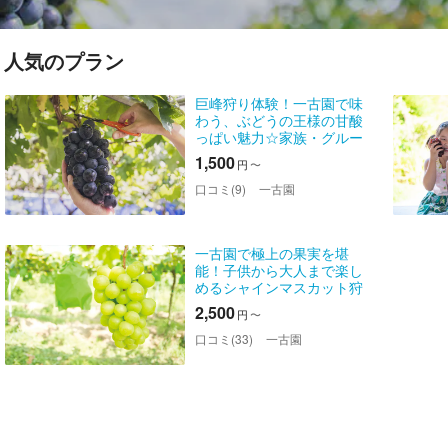
人気のプラン
巨峰狩り体験！一古園で味
わう、ぶどうの王様の甘酸
っぱい魅力☆家族・グルー
プ歓迎！
1,500
円
〜
口コミ(9)
一古園
一古園で極上の果実を堪
能！子供から大人まで楽し
めるシャインマスカット狩
り体験 アンティークな雰
2,500
円
〜
囲気もお楽しみください
口コミ(33)
一古園