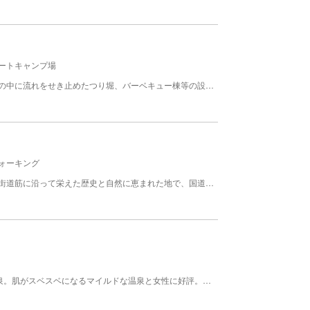
ートキャンプ場
レジャーセンターには、バンガロー、釣り堀、渓谷の中に流れをせき止めたつり堀、バーベキュー棟等の設備などがあります。キャンプはバンガローが主体でオートキャンプ・テントの設営はできません。 【施設情報】コテージ・ケビン：バンガロー13棟15室
ォーキング
大和村は甲府盆地の東の玄関口にあたり、古くから街道筋に沿って栄えた歴史と自然に恵まれた地で、国道２０号から東に入った日川渓谷は、およそ３５０ｈａに及ぶ深い緑と渓谷からなる地域で、やまなしの歴史分化公園及び竜門峡景観保存地区に指定された景勝の地である。竜門峡を流れる川の水は大変清らかで、訪れた人々の心身を癒してくれる。紅葉の美しい秋はもちろん、新緑の春、清涼の夏、神秘な冬と自然の移り変わりを手軽に満喫できる。遊歩道は歩きやすく整備され、山慣れしていない人でも迷う事無く終点まで辿り着ける、初級者向け渓谷コースとして家族連れにもおすすめ。途中に係る丸太の橋などはスリルがあって楽しく、樹木には名札が係っていて自然観察もできる。歩道の中には東屋も整備され、美しい川を望みながら取る食事の味はまた格別である。中間点に位置する落合三つの滝は間近まで行って観ることができ、マイナスイオンを体一杯に浴びると気分は壮快となる。右へ左へと川を渡り返して遊歩道を進むと、自然の妙を味わうことができる平戸の石門や木賊の石割ケヤキと遭遇する。花崗岩が長い年月をかけて形を成した天然の造形物であり、その雄大な姿は見た者に歴史を感じさせる。やや急な階段を上り切ると終点の天目山栖雲寺の建つ天目集落に出る。近くには村営のバス停があり、やまと天目山温泉、日川渓谷レジャーセンターや天童山景徳院との連絡も容易である。 起終点・経路 甲州市大和町・田野～天目 延長 2.1km
日本最高級の泉質を誇るPＨ10.3の高アルカリ性温泉。肌がスベスベになるマイルドな温泉と女性に好評。森林に浸れる露天風呂は開放感いっぱいで、心からくつろげる極楽温泉。 営業時間 10:00～19:00 受付は18:00分まで