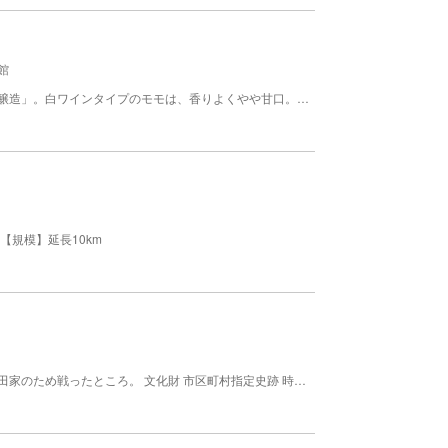
館
モモやスモモのワインをつくっているのが「白百合醸造」。白ワインタイプのモモは、香りよくやや甘口。スモモは赤ワインのような色と軽やかな酸味の辛口が特徴。どちらもアルコール12%のフルーティーで飲みやすいワインに仕上がっている。小売り、見学可。 営業 8:30～17:30 休業 無休
【規模】延長10km
幽閉の身の小宮山内膳友信が、主家の危急をきき武田家のため戦ったところ。 文化財 市区町村指定史跡 時代 １５８２