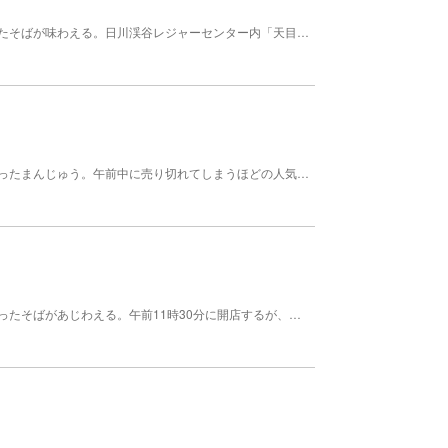
地元で栽培したそばを自家製粉し、手打ちでつくったそばが味わえる。日川渓谷レジャーセンター内「天目庵」。 時期 通年
野山にあるオヤマボクチ（通称ウラジロ）の葉を使ったまんじゅう。午前中に売り切れてしまうほどの人気商品 営業 9:00～18:00 休業日 (水) 時期 通年
地元で栽培されたそばを自家製粉し、手打ちでつくったそばがあじわえる。午前11時30分に開店するが、なくなり次第閉店する。 営業 11:00～16:00 休業 (水) 休業 年末年始