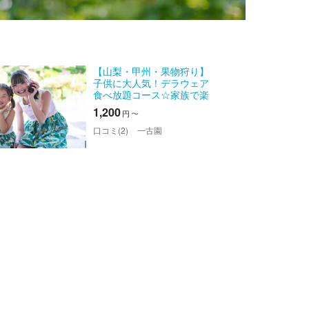
【山梨・甲州・果物狩り】
子供に大人気！デラウェア
食べ放題コース☆家族で楽
しむぶどう狩り体験♪
1,200
円
〜
口コミ(2)
一古園