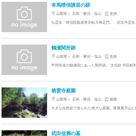
有馬晴信謫居の跡
山梨県
石和・勝沼・塩山
史跡
鶴瀬関所跡
山梨県
石和・勝沼・塩山
史跡
甲州街道の鶴瀬宿にあった関所跡。 文化財 市区町村
栖雲寺庭園
山梨県
石和・勝沼・塩山
庭園
武田信満の墓