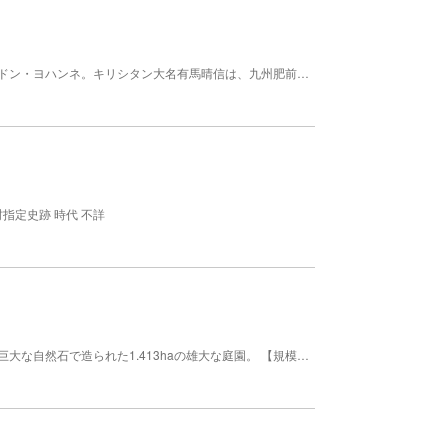
仏霊名「晴信院殿迷誉宗転大禅定門」、切支丹霊名ドン・ヨハンネ。キリシタン大名有馬晴信は、九州肥前有馬の日野江城主であったが、慶長17年（1612年）幕臣の奸策に陥り、初鹿野の丸林の地に謫居幽閉され、切腹を命ぜられるが拒み、家臣に執刀させ斬首された。 文化財 市区町村指定史跡 時代 １６１２
指定史跡 時代 不詳
大きな自然岩で造られた雄大な庭園。庫裏裏手山に巨大な自然石で造られた1.413haの雄大な庭園。 【規模】面積：1.413ha