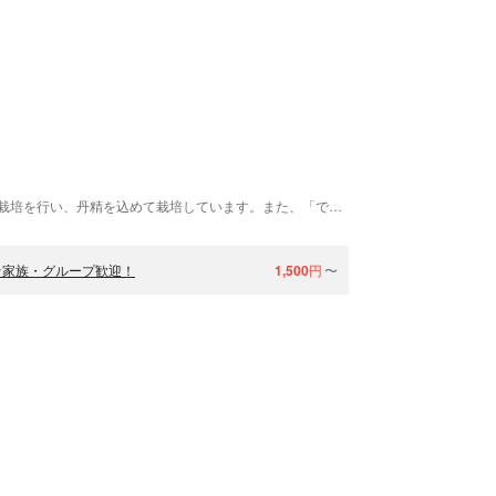
一古園では、ご来園いただく方の為に安心で安全な栽培を行い、丹精を込めて栽培しています。また、「できるだけ多くの種類のぶどうを楽しみたい。」「バーべキューやお食事をしてワインも飲んで、ついでにおみやげも．．．」と、いろんな方々のご要望にお答えできるよう、思いやりのおもてなしと、広大でのどかな農園で、お食事やぶどう狩りをお楽しみいただけるようにして皆様のお越しをお待ちいたしております。今年も胸を張っておいしいぶどうをお奨めできるよう、昨年の収穫後から畑や樹に精いっぱいの愛情を込めて育ててきました。ぶどうの産地勝沼町でしか味わう事の出来ない、新鮮で美味しいぶどうをお楽しみください。アンティークな雰囲気とぶどう畑の中で、地元野菜を使ったほうとうや、バーベキューのお食事をお楽しみください。広々としたぶどうの棚の下でお食事を楽しんでいただけます。現在では８品種のぶどうが栽培されていますので、ぶどう棚の下でゆっくりとお食事をお楽しみください。特に山梨県の郷土料理である「ほうとう」は当園イチオシの人気メニューです。地元産の新鮮野菜を惜しみなくたっぷりと使用し、麺や味噌も具材も十分に吟味したこだわりの逸品です。是非一度ご賞味ください。また、バーベキューもとても人気があり、ご家族やグループの方々には最高のお食事プランです。
☆家族・グループ歓迎！
1,500
円
〜