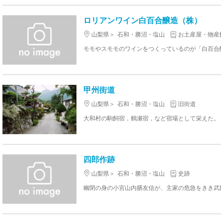
ロリアンワイン白百合醸造（株）
山梨県
石和・勝沼・塩山
お土産屋・物産
甲州街道
山梨県
石和・勝沼・塩山
旧街道
大和村の駒飼宿，鶴瀬宿，など宿場として栄えた。 
四郎作跡
山梨県
石和・勝沼・塩山
史跡