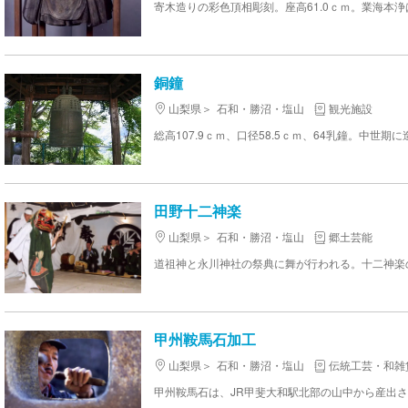
銅鐘
山梨県
石和・勝沼・塩山
観光施設
田野十二神楽
山梨県
石和・勝沼・塩山
郷土芸能
甲州鞍馬石加工
山梨県
石和・勝沼・塩山
伝統工芸・和雑