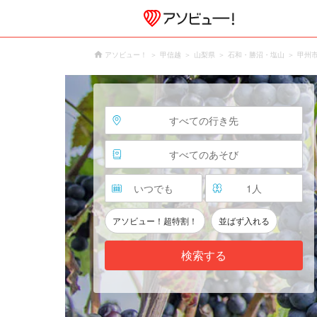
アソビュー！
甲信越
山梨県
石和・勝沼・塩山
甲州
すべての行き先
すべてのあそび
いつでも
1
人
アソビュー！超特割！
並ばず入れる
検索する