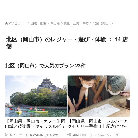
アソビュー！
山陰・山陽
岡山県
岡山・玉野・牛窓
北区（岡山市）
北区（岡山市）のレジャー・遊び・体験 ： 14 店
舗
北区（岡山市）で人気のプラン 23件
【岡山県・岡山市・カヌー】岡
【岡山県・岡山市・シルバーア
山城と後楽園・キャッスルビュ
クセサリー手作り】記念にぴっ
ー！エコツアー（120分）
たり！リングorメタルトップ1個
カヌーパークOKAYAMA（オカヤマ）
SUNSHINE（サンシャイン）工房