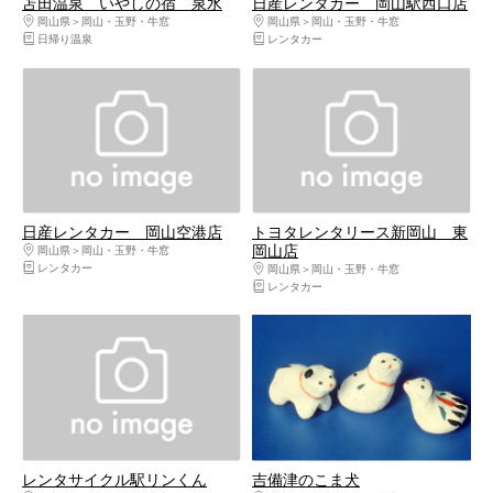
苫田温泉 いやしの宿 泉水
日産レンタカー 岡山駅西口店
岡山県
岡山・玉野・牛窓
岡山県
岡山・玉野・牛窓
日帰り温泉
レンタカー
日産レンタカー 岡山空港店
トヨタレンタリース新岡山 東
岡山店
岡山県
岡山・玉野・牛窓
レンタカー
岡山県
岡山・玉野・牛窓
レンタカー
レンタサイクル駅リンくん
吉備津のこま犬