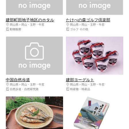
建部町田地子地区のホタル
たけべの森ゴルフ倶楽部
岡山県
岡山・玉野・牛窓
岡山県
岡山・玉野・牛窓
動物観察
ゴルフ その他
中国自然歩道
建部ヨーグルト
岡山県
岡山・玉野・牛窓
岡山県
岡山・玉野・牛窓
自然歩道・自然研究路
特産物・特産品