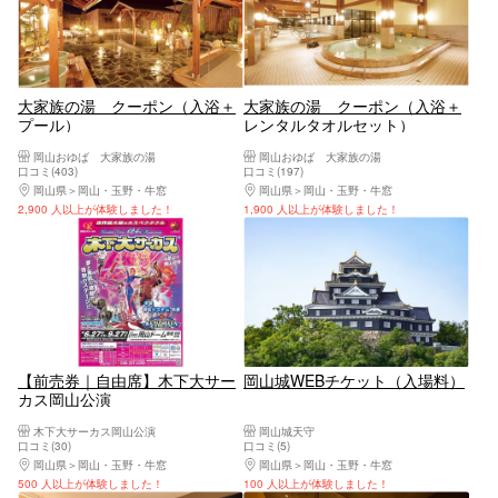
大家族の湯 クーポン（入浴＋
大家族の湯 クーポン（入浴＋
プール）
レンタルタオルセット）
岡山おゆば 大家族の湯
岡山おゆば 大家族の湯
口コミ(403)
口コミ(197)
岡山県
岡山・玉野・牛窓
岡山県
岡山・玉野・牛窓
2,900 人以上が体験しました！
1,900 人以上が体験しました！
【前売券｜自由席】木下大サー
岡山城WEBチケット（入場料）
カス岡山公演
木下大サーカス岡山公演
岡山城天守
口コミ(30)
口コミ(5)
岡山県
岡山・玉野・牛窓
岡山県
岡山・玉野・牛窓
500 人以上が体験しました！
100 人以上が体験しました！