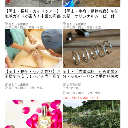
【岡山・長船・ガイドツアー】
【岡山・牛窓・動物観察】午前
地域ガイドが案内！中世の商都
の部・オリジナルムービー付
として栄えた備前福岡2時間ガ
き！大自然の中で馬とのふれあ
せとうち旅物語
せとうち旅物語
イドツアー
い体験（馬舎清掃体験等1時間
岡山県
岡山・玉野・牛窓
岡山県
岡山・玉野・牛窓
半フルプラン）
【岡山・長船・うどん作り】お
岡山・「吉備津駅」から徒歩5
子様でも安心！うどん専門店で
分・シルバーリング手作り体験
手打ちうどんづくり体験＆ふく
せとうち旅物語
坂田制作室
ほのか小麦の石臼挽き体験
岡山県
岡山・玉野・牛窓
口コミ(139)
岡山県
岡山・玉野・牛窓
2,300 人以上が体験しました！