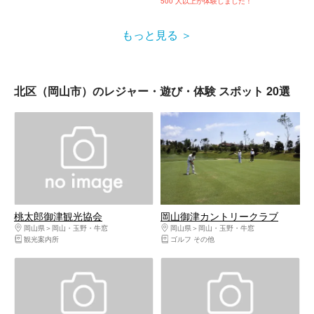
500 人以上が体験しました！
もっと見る
北区（岡山市）のレジャー・遊び・体験 スポット 20選
桃太郎御津観光協会
岡山御津カントリークラブ
岡山県
岡山・玉野・牛窓
岡山県
岡山・玉野・牛窓
観光案内所
ゴルフ その他