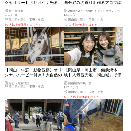
クセサリー】さりげなく光る。
自分好みの香りを作るアロマ調
シルバーバングル制作体験
香体験。アロマパルファン10ml
坂田制作室
Atelier M & Parfum（ アトリエエムアンドパルファン）
口コミ(4)
口コミ(3)
岡山県
岡山・玉野・牛窓
岡山県
岡山・玉野・牛窓
50 人以上が体験しました！
10 人以上が体験しました！
【岡山・牛窓・動物観察】オリ
【岡山県・岡山市・備前焼体
ジナルムービー付き！大自然の
験】人気観光地「岡山城」で伝
中での馬のふれあい体験（エサ
統工芸の備前焼を制作体験
せとうち旅物語
岡山城備前焼工房
やり等30分ライトプラン）
岡山県
岡山・玉野・牛窓
口コミ(57)
岡山県
岡山・玉野・牛窓
500 人以上が体験しました！