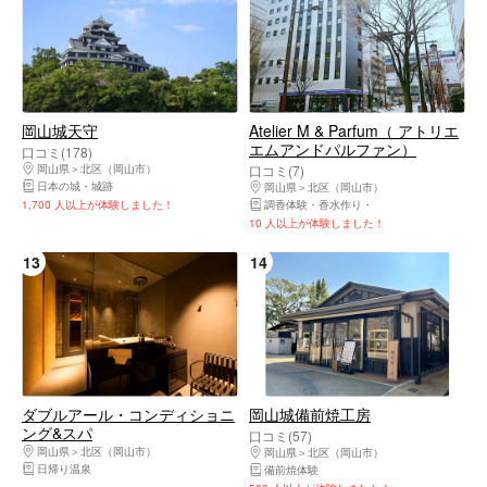
岡山城天守
Atelier M & Parfum（ アトリエ
エムアンドパルファン）
口コミ(178)
岡山県
北区（岡山市）
口コミ(7)
日本の城・城跡
岡山県
北区（岡山市）
1,700 人以上が体験しました！
調香体験・香水作り
アロマオイル手作り
10 人以上が体験しました！
13
14
ダブルアール・コンディショニ
岡山城備前焼工房
ング&スパ
口コミ(57)
岡山県
北区（岡山市）
岡山県
北区（岡山市）
日帰り温泉
備前焼体験