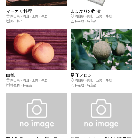
ママカリ料理
ままかりの酢漬
岡山県
岡山・玉野・牛窓
岡山県
岡山・玉野・牛窓
郷土料理
特産物・特産品
白桃
足守メロン
岡山県
岡山・玉野・牛窓
岡山県
岡山・玉野・牛窓
特産物・特産品
特産物・特産品