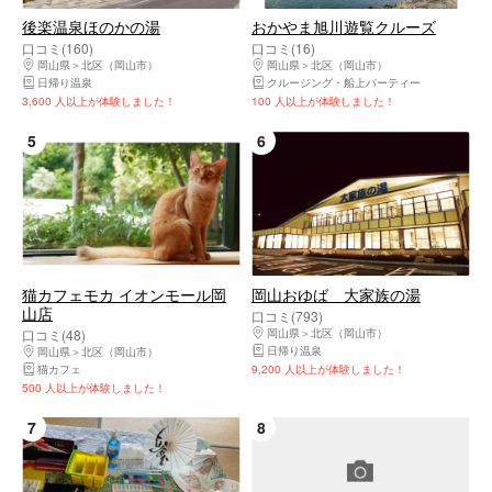
後楽温泉ほのかの湯
おかやま旭川遊覧クルーズ
口コミ(160)
口コミ(16)
岡山県
北区（岡山市）
岡山県
北区（岡山市）
日帰り温泉
クルージング・船上パーティー
3,600 人以上が体験しました！
100 人以上が体験しました！
5
6
猫カフェモカ イオンモール岡
岡山おゆば 大家族の湯
山店
口コミ(793)
口コミ(48)
岡山県
北区（岡山市）
日帰り温泉
岡山県
北区（岡山市）
猫カフェ
9,200 人以上が体験しました！
500 人以上が体験しました！
7
8