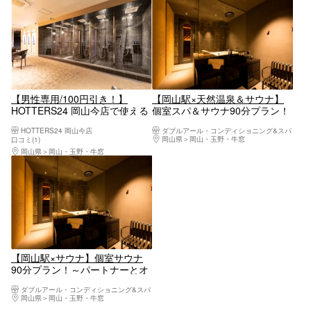
【男性専用/100円引き！】
【岡山駅×天然温泉＆サウナ】
HOTTERS24 岡山今店で使える
個室スパ＆サウナ90分プラン！
個室サウナ ビジター利用チケッ
～パートナー・グループにオス
HOTTERS24 岡山今店
ダブルアール・コンディショニング&スパ
ト
スメ♪
岡山県
岡山・玉野・牛窓
口コミ(1)
岡山県
岡山・玉野・牛窓
【岡山駅×サウナ】個室サウナ
90分プラン！～パートナーとオ
ススメ♪～
ダブルアール・コンディショニング&スパ
岡山県
岡山・玉野・牛窓