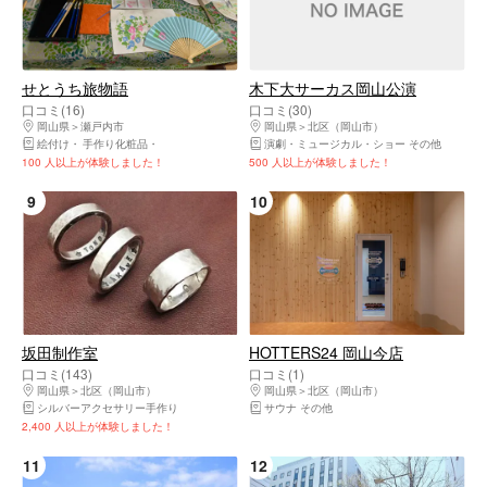
せとうち旅物語
木下大サーカス岡山公演
口コミ(16)
口コミ(30)
岡山県
瀬戸内市
岡山県
北区（岡山市）
絵付け
手作り化粧品
ガイドツアー
セラピー
演劇・ミュージカル・ショー その他
料理教室
手作り雑貨 その他
クル
100 人以上が体験しました！
500 人以上が体験しました！
9
10
坂田制作室
HOTTERS24 岡山今店
口コミ(143)
口コミ(1)
岡山県
北区（岡山市）
岡山県
北区（岡山市）
シルバーアクセサリー手作り
サウナ その他
2,400 人以上が体験しました！
11
12