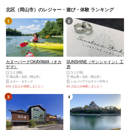
北区（岡山市）のレジャー・遊び・体験 ランキング
1
2
カヌーパークOKAYAMA（オカ
SUNSHINE（サンシャイン）工
ヤマ）
房
口コミ(96)
口コミ(16)
岡山県
北区（岡山市）
岡山県
北区（岡山市）
カヌー・カヤック
シルバーアクセサリー手作り
300 人以上が体験しました！
50 人以上が体験しました！
3
4