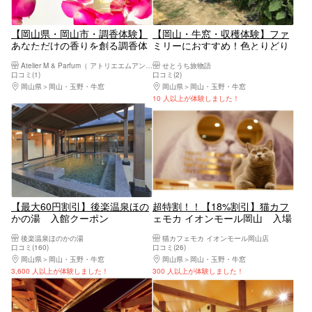
【岡山県・岡山市・調香体験】
【岡山・牛窓・収穫体験】ファ
あなただけの香りを創る調香体
ミリーにおすすめ！色とりどり
験レッスン。アロマパルファン
な畑での収穫体験！旬の野菜、
Atelier M & Parfum（ アトリエエムアンドパルファン）
せとうち旅物語
15ml
牛窓の実りをお裾分け♪
口コミ(1)
口コミ(2)
岡山県
岡山・玉野・牛窓
岡山県
岡山・玉野・牛窓
10 人以上が体験しました！
【最大60円割引】後楽温泉ほの
超特割！！【18%割引】猫カフ
かの湯 入館クーポン
ェモカ イオンモール岡山 入場
チケット（ドリンクバー・猫ち
後楽温泉ほのかの湯
猫カフェモカ イオンモール岡山店
ゃん用おやつ）
口コミ(160)
口コミ(26)
岡山県
岡山・玉野・牛窓
岡山県
岡山・玉野・牛窓
3,600 人以上が体験しました！
300 人以上が体験しました！