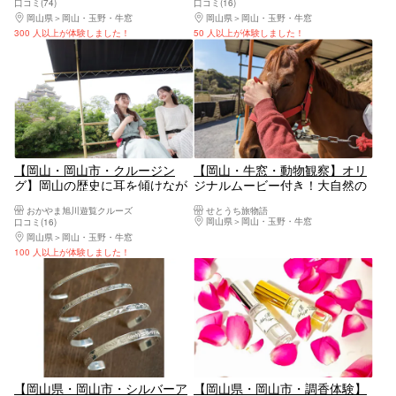
口コミ(74)
口コミ(16)
岡山県
岡山・玉野・牛窓
岡山県
岡山・玉野・牛窓
300 人以上が体験しました！
50 人以上が体験しました！
【岡山・岡山市・クルージン
【岡山・牛窓・動物観察】オリ
グ】岡山の歴史に耳を傾けなが
ジナルムービー付き！大自然の
ら…まったりまちなかリバーク
中で馬とのふれあい体験（馬引
おかやま旭川遊覧クルーズ
せとうち旅物語
ルーズ体験
きなど1時間フルプラン）
岡山県
岡山・玉野・牛窓
口コミ(16)
岡山県
岡山・玉野・牛窓
100 人以上が体験しました！
【岡山県・岡山市・シルバーア
【岡山県・岡山市・調香体験】