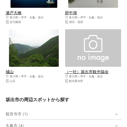
瀬戸大橋
府中湖
香川県
琴平・丸亀・坂出
香川県
琴平・丸亀・坂出
近代建築
湖沼・湿原
城山
（一社）坂出市観光協会
香川県
琴平・丸亀・坂出
香川県
琴平・丸亀・坂出
山岳
観光案内所
坂出市の周辺スポットから探す
観音寺市 (1)
丸亀市 (4)