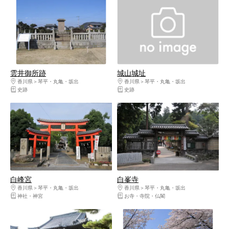
雲井御所跡
城山城址
香川県
琴平・丸亀・坂出
香川県
琴平・丸亀・坂出
史跡
史跡
白峰宮
白峯寺
香川県
琴平・丸亀・坂出
香川県
琴平・丸亀・坂出
神社・神宮
お寺・寺院・仏閣