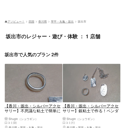
アソビュー！
四国
香川県
琴平・丸亀・坂出
坂出市
坂出市のレジャー・遊び・体験 ： 1 店舗
坂出市で人気のプラン 2件
【香川・坂出・シルバーアクセ
【香川・坂出・シルバーアクセ
サリー】不思議な粘土で簡単に
サリー】銀粘土で作る！ペンダ
作れる！シルバーリング
ントトップ＆キーホルダー
Shugin（シュウギン）
Shugin（シュウギン）
口コミ(3)
口コミ(1)
香川県
琴平・丸亀・坂出
香川県
琴平・丸亀・坂出