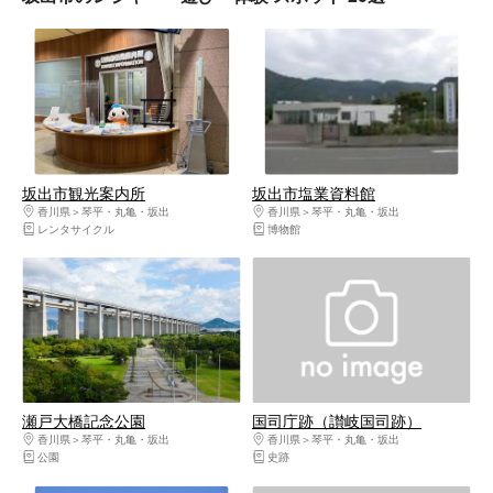
坂出市観光案内所
坂出市塩業資料館
香川県
琴平・丸亀・坂出
香川県
琴平・丸亀・坂出
レンタサイクル
博物館
瀬戸大橋記念公園
国司庁跡（讃岐国司跡）
香川県
琴平・丸亀・坂出
香川県
琴平・丸亀・坂出
公園
史跡