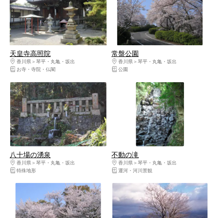
天皇寺高照院
常盤公園
香川県
琴平・丸亀・坂出
香川県
琴平・丸亀・坂出
お寺・寺院・仏閣
公園
八十場の湧泉
不動の滝
香川県
琴平・丸亀・坂出
香川県
琴平・丸亀・坂出
特殊地形
運河・河川景観