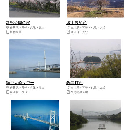
常盤公園の桜
城山展望台
香川県
琴平・丸亀・坂出
香川県
琴平・丸亀・坂出
植物観察
展望台・タワー
瀬戸大橋タワー
鍋島灯台
香川県
琴平・丸亀・坂出
香川県
琴平・丸亀・坂出
展望台・タワー
歴史的建造物