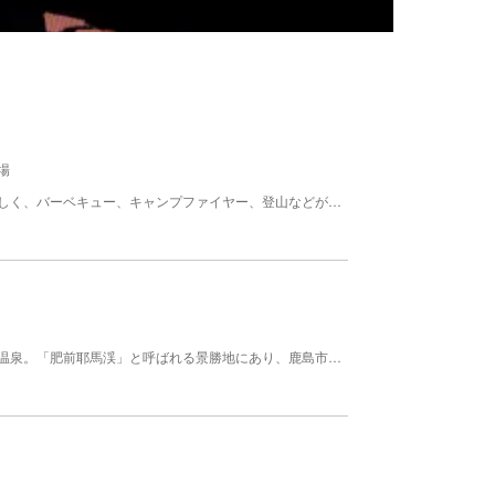
場
自然豊かな国有林の中にあるキャンプ場は夏でも涼しく、バーベキュー、キャンプファイヤー、登山などが楽しめます。
有明海に注ぐ中川上流部、経ヶ岳登山口近くに湧く温泉。「肥前耶馬渓」と呼ばれる景勝地にあり、鹿島市内の紅葉の名所。150年ほど前から湯治場として知られています。 本城川の溪谷に沿って続く能古貝峡の奥に湧く一軒宿の秘湯で、川石を敷き込んだ浴場はこじんまりしていて，落ち着いた和風宿となっています。江戸時代後期から武士や庶民の湯治場として利用されていたものと思われます。 男女別の内風呂と露天風呂、二つの貸切内風呂があります。