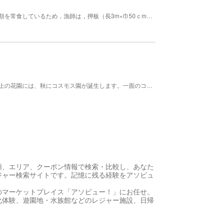
「むつごろう」は，有明海特有の泥土上に生息し苔類を常食しているため，漁師は，押板（長3m×巾50ｃm）を使用，片足を乗せ片足で蹴り進み釣竿に空針でかけるもの。
日本三大稲荷のひとつである祐徳稲荷神社の外苑頂上の花園には、秋にコスモス園が誕生します。一面のコスモス園はまさに天上の花園。
順、エリア、クーポン情報で検索・比較し、あなた
ジャー検索サイトです。記憶に残る経験をアソビュ
のマーケットプレイス「アソビュー！」にお任せ。
化体験、遊園地・水族館などのレジャー施設、日帰