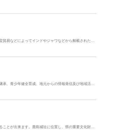
「更紗」とは、室町時代後期から江戸時代初期、南蛮貿易などによってインドやジャワなどから舶載された、異国情緒溢れる文様の染め布である。この影響を受けて我が国で制作されたものが「和更紗」である。 その中でも、独自の技法と様式で位置づけられる「鍋島更紗」は、佐賀鍋島藩の保護のもとで制作され、その製品は献上品として使われた格調高いものであった。しかし、明治の廃藩置県の後、継承者が途絶えたことで、大正初めにはいったん姿を消してしまった。 幸いにして、鍋島更紗の『秘伝書』や『見本』など、わずかではあるが貴重な資料が残されていた。故・鈴田照次は、それらをもとに技法の解明と復元に長年力を注ぎ、その成果を「木版摺更紗」として発表し、鍋島更紗の独自の技法を今日に甦らせた。 和更紗の技法は、大きく分類すると、手描きによるものと型紙を用いるものとがある。木版摺更紗と名づけられたこの技法は、文様の輪郭線等を木版（地型）による摺りで行うとともに、その木版に合わせて彫った型紙を用いて染料や顔料を刷毛摺し、さらに木版（上型）で線描き等を摺り出すという、木版摺と型紙摺を併用する独特のものである。 今日の木版摺更紗は、伝統的な技法を基にしながら、文様やその構成、色調等に創意工夫が加えられ、高度な芸術的表現を可能にする染色技法として高く評価される。 現在この製作者である鈴田滋人先生は「木版摺更紗」の人間国宝である。 屋号・氏名 鈴田道子
かしま伝承芸能フェスティバルは、伝承芸能の保存継承、青少年健全育成、地元からの情報発信及び地域活性化を目的に開催しております。鹿島市内各地につたわる浮立を一堂に会して祐徳稲荷神社にて開催されます。 開催 毎年9月第2日曜日。
佐賀県下三大桜の名所の一つ。一目５千本の桜を見ることが出来ます。鹿島城址に位置し、県の重要文化財、赤門や、武家屋敷通り、花のトンネルなど、公園の周辺を囲むように桜の名所がひろがっています。散策に最適な桜の名所。花のトンネルの桜吹雪は歩く人をうっとりさせること間違いなし。日本の歴史公園100選に選ばれたこの公園は、桜の時期は大勢の人で賑わいます。 【規模】面積：2.1ha