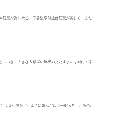
鹿島市から大村市へ抜ける国道４４４号ぞいは奇岩や紅葉が楽しめる。平谷温泉付近は紅葉が美しく、また、横断林道が交差した先のあたりの右手にはよく探すと山水画のような紅葉を見ることができる。
旭ケ岡公園の近く。白壁の塀と武家屋敷の門が整然とつづき、大きな入母屋の屋根のたたずまいは城内の零囲気を漂わせる。 【規模】面積0.2ha
「棚じぶ」は海岸近くに杉丸太を組合せた櫓（約8m）に仮小屋を作り四角に組んだ四ツ手網おろし、魚の回遊を見計らって引上げ、魚獲する原始的なもの。 有明海の伝統漁法である。