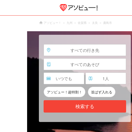
アソビュー！
九州
佐賀県
太良
鹿島市
すべての行き先
すべてのあそび
いつでも
1
人
アソビュー！超特割！
並ばず入れる
検索する