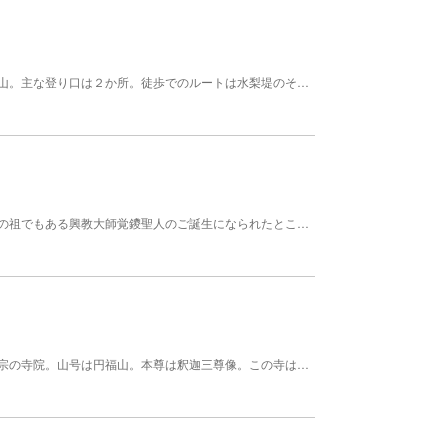
もともとは修験道の修行の場であったとされる岩屋山。主な登り口は２か所。徒歩でのルートは水梨堤のそばの登山道から。車の場合は土穴の消防車庫から山手に上って行ったところです。場所は非常にわかりにくく、車の場合、林道を走っていくことになりますが、秋には市の天然記念物の指定を受けており、県の名木１００選に選ばれているイロハモミジを見ることができます。
誕生院は、新義真言宗の開祖であり、真言宗の中興の祖でもある興教大師覚鑁聖人のご誕生になられたところで約750年からなる祈願のお寺です。本尊は、きりもみ身代不動明王さまです。宗教・宗派に関係なく祈願や供養を受付致します。特に、誕生にあやかっての誕生祈願や安産祈願には各地より多くの方々に参拝戴いています。 桜の季節には、花見のお客様でにぎわいます。
普明寺（ふみょうじ）は、佐賀県鹿島市にある黄檗宗の寺院。山号は円福山。本尊は釈迦三尊像。この寺は、肥前国佐賀藩（肥前藩）の支藩である鹿島藩の藩主鍋島直孝の開基により、桂厳性幢が開山となり創建された寺で、以後鹿島藩主の菩提寺となり、歴代鹿島藩主の墓所がある。 また、映画「島田洋七の佐賀のがばいばあちゃん」のロケ地ともなった。