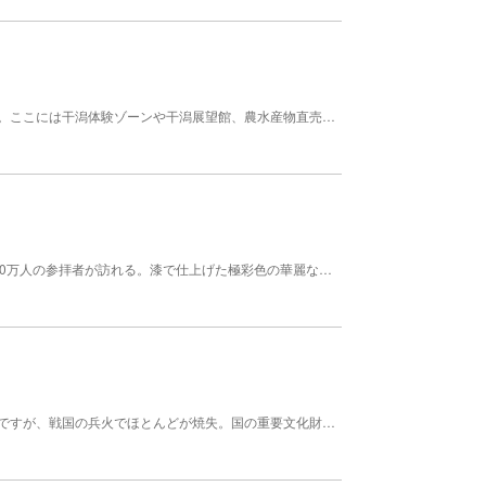
七浦海浜スポーツ公園またの名を道の駅鹿島という。ここには干潟体験ゾーンや干潟展望館、農水産物直売所（千菜市）などがあり、連日多くの観光客で賑わっている。修学旅行や学校行事などで、ミニガタリンピックが楽しめます。（要予約）。また、ご家族などの少人数でも指導員つきで干潟遊びができます。４月から10月がシーズン。干潟で汚れても、温水シャワーと更衣室があるから安心！ 【規模】面積：3.1ha
衣食住の守護神で、日本三大稲荷の一つ。年間約300万人の参拝者が訪れる。漆で仕上げた極彩色の華麗な本殿、神楽殿、楼門の偉容は、「鎮西日光」と称される。境内の博物館に神社ゆかりの宝物がある。 創建年代 1687
９世紀末頃に創建された真言宗の壮大な寺院の跡地ですが、戦国の兵火でほとんどが焼失。国の重要文化財に指定されている阿弥陀如来（２体）と薬師如来があります。定朝作といわれています。また、近くにはのごみ人形工房もあり、人気の十二支土鈴など、かわいらしい郷土玩具が見学・購入できます。 【料金】 無料