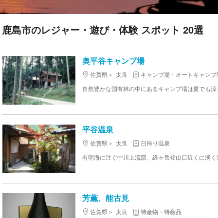
鹿島市のレジャー・遊び・体験 スポット 20選
奥平谷キャンプ場
佐賀県
太良
キャンプ場・オートキャンプ
平谷温泉
佐賀県
太良
日帰り温泉
芳薫、能古見
佐賀県
太良
特産物・特産品