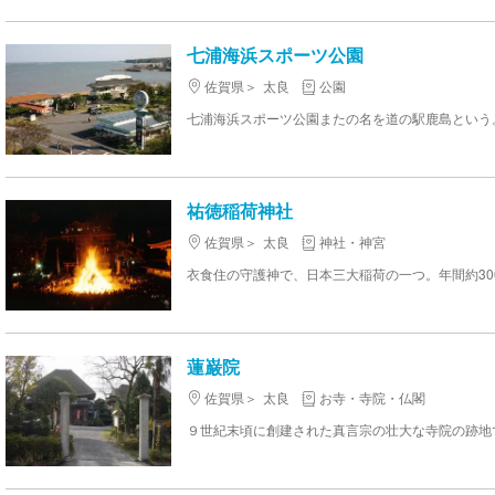
七浦海浜スポーツ公園
佐賀県
太良
公園
祐徳稲荷神社
佐賀県
太良
神社・神宮
蓮巌院
佐賀県
太良
お寺・寺院・仏閣