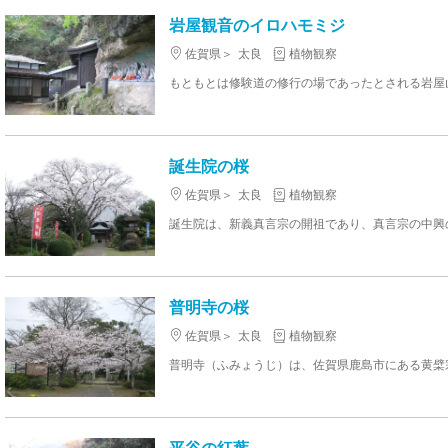
岩屋観音のイロハモミジ
佐賀県
太良
植物観察
誕生院の桜
佐賀県
太良
植物観察
普明寺の桜
佐賀県
太良
植物観察
平谷の紅葉