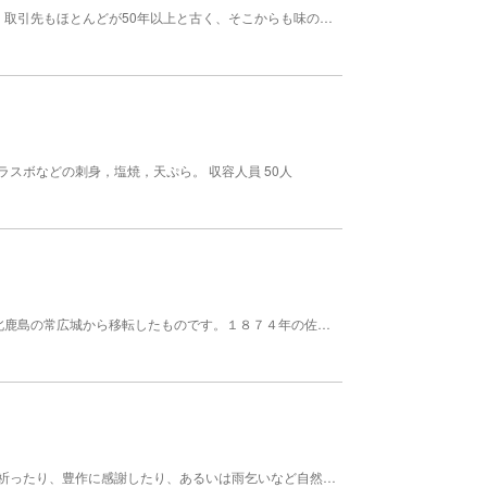
地酒。江戸寛政6年(1794年)の酒造記録が残る老舗。取引先もほとんどが50年以上と古く、そこからも味の人気度、商売の信用性等がうかがえる。近年こだわりの銘酒「能古見」は全国レベルの品評会でも高い評価を受けている。 時期 通年
スボなどの刺身，塩焼，天ぷら。 収容人員 50人
鹿島藩2万石の居城であった鹿島城は１８０７年に北鹿島の常広城から移転したものです。１８７４年の佐賀の乱の混乱によって、城の主要な建物はほとんど消失してしまい、当時のまま現存しているのは赤門と大手門のみとなっています。赤門は本丸御殿の正門で、古くから丹塗りであることから赤門として市民に親しまれています。現在は県立鹿島高等学校の校門として使用されています。
頭に被る鬼の顔をした面です。鹿島地方では豊作を祈ったり、豊作に感謝したり、あるいは雨乞いなど自然との関わり合いの中で、村むらで芸能を神に捧げてきました。これを浮立（フリュウ）といい、その中で鉦（カネ）を打ち、太鼓を叩き、踊りの時につける面を浮立面と呼びます。鹿島市は佐賀県で最も多くの浮立が伝承されており、佐賀県を代表する伝承芸能「面浮立」は鹿島市の各地区の秋祭り等で神社に奉納されます。市内には面師がいて、昔ながらのノミをふるっています。 屋号・氏名 中原恵峰・小森恵雲・梶原一龍