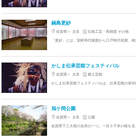
鍋島更紗
佐賀県
太良
伝統工芸・和雑貨 その他
かしま伝承芸能フェスティバル
佐賀県
太良
郷土芸能
旭ケ岡公園
佐賀県
太良
公園