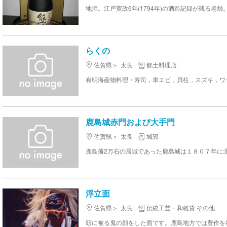
らくの
佐賀県
太良
郷土料理店
有明海産物料理・寿司，車エビ，貝柱，スズキ，ワラ
鹿島城赤門および大手門
佐賀県
太良
城郭
浮立面
佐賀県
太良
伝統工芸・和雑貨 その他