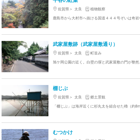
佐賀県
太良
植物観察
武家屋敷跡（武家屋敷通り）
佐賀県
太良
町並み
棚じぶ
佐賀県
太良
郷土景観
むつかけ