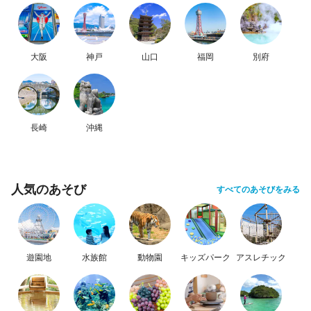
大阪
神戸
山口
福岡
別府
長崎
沖縄
人気のあそび
すべてのあそびをみる
遊園地
水族館
動物園
キッズパーク
アスレチック