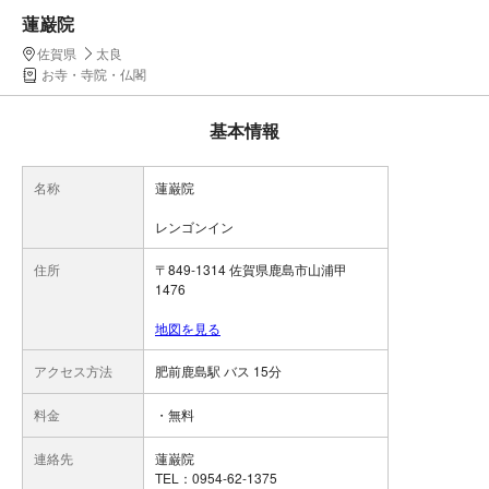
蓮巌院
佐賀県
太良
お寺・寺院・仏閣
基本情報
名称
蓮巌院
レンゴンイン
住所
〒849-1314 佐賀県鹿島市山浦甲
1476
地図を見る
アクセス方法
肥前鹿島駅 バス 15分
料金
・無料
連絡先
蓮巌院
TEL：0954-62-1375