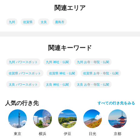
関連エリア
九州
佐賀県
太良
鹿島市
関連キーワード
九州 パワースポット
九州 神社・仏閣
九州 お寺・寺院・仏閣
佐賀県 パワースポット
佐賀県 神社・仏閣
佐賀県 お寺・寺院・仏閣
太良 パワースポット
太良 神社・仏閣
太良 お寺・寺院・仏閣
人気の行き先
すべての行き先をみる
東京
横浜
伊豆
日光
京都