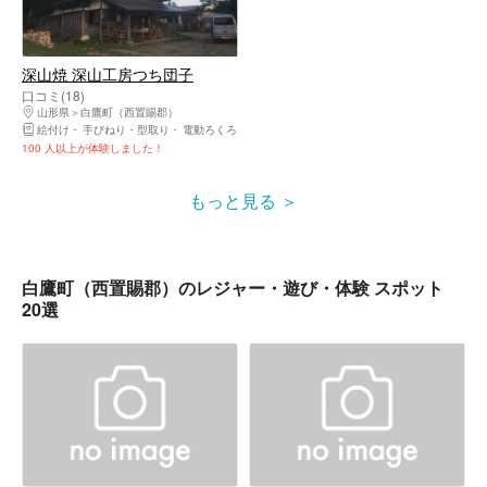
深山焼 深山工房つち団子
口コミ(18)
山形県
白鷹町（西置賜郡）
絵付け
手びねり・型取り
電動ろくろ
100 人以上が体験しました！
もっと見る
白鷹町（西置賜郡）のレジャー・遊び・体験 スポット
20選