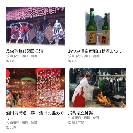
黒森歌舞伎酒田公演
あつみ温泉摩耶山新酒まつり
山形県
酒田・鶴岡
山形県
酒田・鶴岡
お祭り
お祭り
酒田雛街道～湊・酒田の雛めぐ
飛鳥湯立神楽
り～
山形県
酒田・鶴岡
郷土芸能
山形県
酒田・鶴岡
お祭り