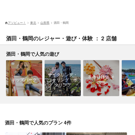
アソビュー！
東北
山形県
酒田・鶴岡
酒田・鶴岡のレジャー・遊び・体験 ： 2 店舗
酒田・鶴岡で人気の遊び
サイクリング・
手作り雑貨 そ
キッズパーク
ツーリング・ポ
シ
の他
タリング
酒田・鶴岡で人気のプラン 4件