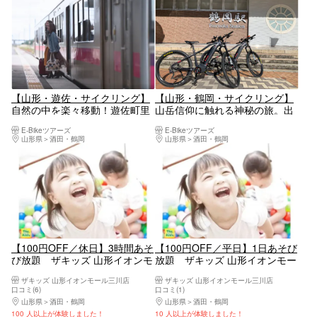
【山形・遊佐・サイクリング】
【山形・鶴岡・サイクリング】
自然の中を楽々移動！遊佐町里
山岳信仰に触れる神秘の旅。出
山湧水E-Bikeツアー
羽三山E-Bikeツアー
E-Bikeツアーズ
E-Bikeツアーズ
山形県
酒田・鶴岡
山形県
酒田・鶴岡
【100円OFF／休日】3時間あそ
【100円OFF／平日】1日あそび
び放題 ザキッズ 山形イオンモ
放題 ザキッズ 山形イオンモー
ール三川店
ル三川店
ザキッズ 山形イオンモール三川店
ザキッズ 山形イオンモール三川店
口コミ(6)
口コミ(1)
山形県
酒田・鶴岡
山形県
酒田・鶴岡
100 人以上が体験しました！
10 人以上が体験しました！