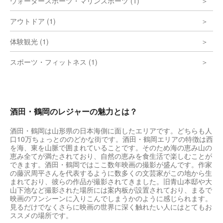
ウォータースポーツ・マリンスポーツ (1)
アウトドア (1)
体験観光 (1)
スポーツ・フィットネス (1)
酒田・鶴岡のレジャーの魅力とは？
酒田・鶴岡は山形県の日本海側に面したエリアです。どちらも人
口10万ちょっとののどかな街です。酒田・鶴岡エリアの特徴は西
を海、東を山脈で囲まれていることです。そのため海の恵み山の
恵み全てが満たされており、自然の恵みを食生活で楽しむことが
できます。酒田・鶴岡ではここ数年映画の撮影が盛んです。作家
の藤沢周平さんを代表するように数多くの文芸家がこの地から生
まれており、彼らの作品が撮影されてきました。旧青山本邸や大
山下池など撮影された場所には案内板が設置されており、まるで
映画のワンシーンに入りこんでしまうかのように感じられます。
見るだけでなくさらに映画の世界に深く触れたい人にはとてもお
ススメの場所です。