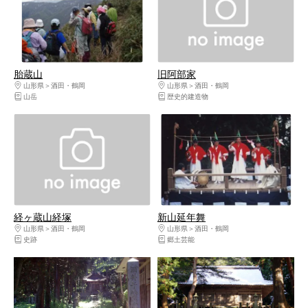
胎蔵山
旧阿部家
山形県
酒田・鶴岡
山形県
酒田・鶴岡
山岳
歴史的建造物
経ヶ蔵山経塚
新山延年舞
山形県
酒田・鶴岡
山形県
酒田・鶴岡
史跡
郷土芸能