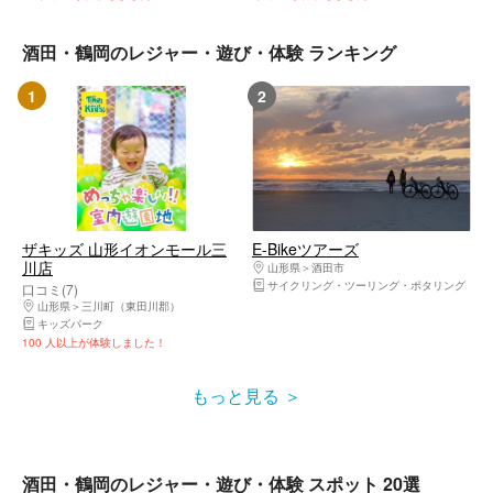
酒田・鶴岡のレジャー・遊び・体験 ランキング
1
2
ザキッズ 山形イオンモール三
E-Bikeツアーズ
川店
山形県
酒田市
サイクリング・ツーリング・ポタリング
口コミ(7)
山形県
三川町（東田川郡）
キッズパーク
100 人以上が体験しました！
もっと見る
酒田・鶴岡のレジャー・遊び・体験 スポット 20選