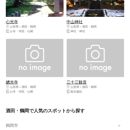
心光寺
中山神社
山形県
酒田・鶴岡
山形県
酒田・鶴岡
お寺・寺院・仏閣
神社・神宮
總光寺
三十三観音
山形県
酒田・鶴岡
山形県
酒田・鶴岡
お寺・寺院・仏閣
観光施設
酒田・鶴岡で人気のスポットから探す
鶴岡市