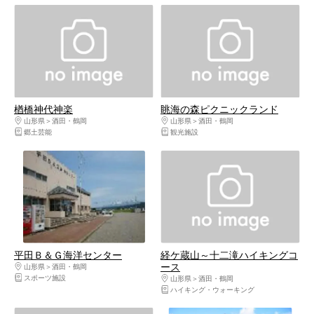
楢橋神代神楽
眺海の森ピクニックランド
山形県
酒田・鶴岡
山形県
酒田・鶴岡
郷土芸能
観光施設
平田Ｂ＆Ｇ海洋センター
経ケ蔵山～十二滝ハイキングコ
ース
山形県
酒田・鶴岡
スポーツ施設
山形県
酒田・鶴岡
ハイキング・ウォーキング