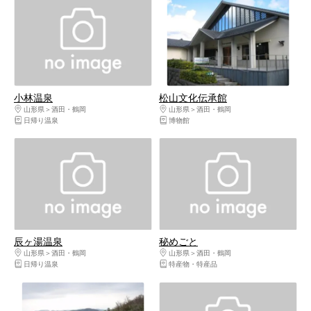
小林温泉
松山文化伝承館
山形県
酒田・鶴岡
山形県
酒田・鶴岡
日帰り温泉
博物館
辰ヶ湯温泉
秘めごと
山形県
酒田・鶴岡
山形県
酒田・鶴岡
日帰り温泉
特産物・特産品