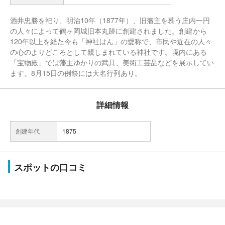
酒井忠勝を祀り、明治10年（1877年）、旧藩主を慕う庄内一円
の人々によって鶴ヶ岡城旧本丸跡に創建されました。創建から
120年以上を経た今も「神社はん」の愛称で、市民や近在の人々
の心のよりどころとして親しまれている神社です。境内にある
「宝物殿」では藩主ゆかりの武具、美術工芸品などを展示してい
ます。8月15日の例祭には大名行列あり。
詳細情報
創建年代
1875
スポットの口コミ