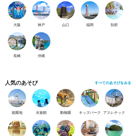
大阪
神戸
山口
福岡
別府
長崎
沖縄
人気のあそび
すべてのあそびをみる
遊園地
水族館
動物園
キッズパーク
アスレチック