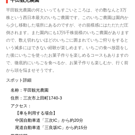
平田観光農園
平田観光農園の何といってもすごいところは、その数なんと3万
株という西日本最大のいちご農園です。このいちご農園は園内か
ら少し移動した場所にあるのですが、その規模感にはただただ圧
倒されます。また園内にも1万5千株規模のいちご農園があります
ので、数え切れないほどのいちごに囲まれていちご狩りをすると
いう滅多にはできない経験が楽しめます。いちごの食べ放題をし
た後にいちごを使ったお菓子作りを楽しめるコースもありますの
で、徹底的にいちごを食べるか、お菓子作りも楽しむか、行く前
から頭を悩ませそうです。
スポット詳細
名称：平田観光農園
住所：三次市上田町1740-3
アクセス：
【車を利用する場合】
中国自動車道「三次IC」から約20分
尾道自動車道「三良坂IC」から約15分