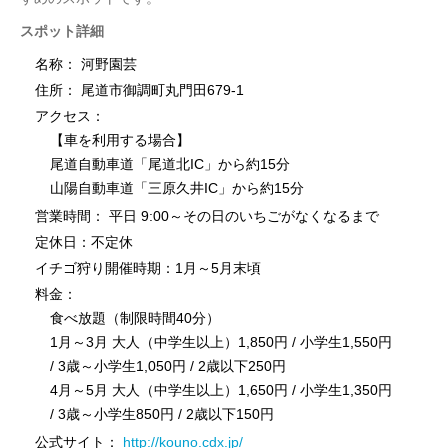
スポット詳細
名称： 河野園芸
住所： 尾道市御調町丸門田679-1
アクセス：
【車を利用する場合】
尾道自動車道「尾道北IC」から約15分
山陽自動車道「三原久井IC」から約15分
営業時間： 平日 9:00～その日のいちごがなくなるまで
定休日：不定休
イチゴ狩り開催時期：1月～5月末頃
料金：
食べ放題（制限時間40分）
1月～3月 大人（中学生以上）1,850円 / 小学生1,550円
/ 3歳～小学生1,050円 / 2歳以下250円
4月～5月 大人（中学生以上）1,650円 / 小学生1,350円
/ 3歳～小学生850円 / 2歳以下150円
公式サイト：
http://kouno.cdx.jp/