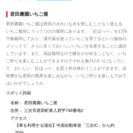
君田農園いちご屋
君田農園いちご屋は君田のきれいな水を惜しむことなく使える、
いちご栽培にうってつけの場所にあります。「紅ほっぺ」を1万6
千株栽培しており、漢方薬を使っていちごを育てるという独自の
メソッドで、さらに甘くておいしいいちごを生産することに成功
しています。また、高設栽培なので腰をかがめることなく、いち
ご狩りを楽しむことができますのでそれも魅力の1つになってい
て、おいしい「紅ほっぺ」を思う存分味わうことができます。自
然豊かな君田の風景を楽しみながら、いちご狩りを楽しんでみて
はいかがでしょうか。
スポット詳細
名称： 君田農園いちご屋
住所： 三次市君田町東入君甲748番地2
アクセス：
【車を利用する場合】中国自動車道「三次IC」から約
20分