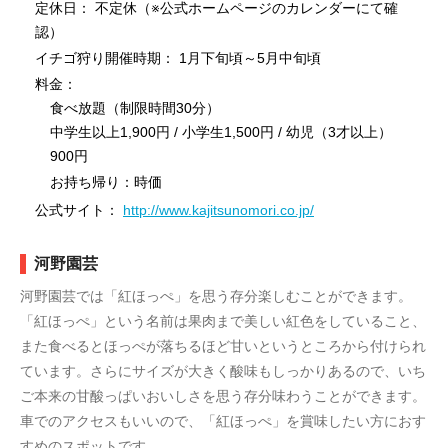
定休日： 不定休（※公式ホームページのカレンダーにて確
認）
イチゴ狩り開催時期： 1月下旬頃～5月中旬頃
料金：
食べ放題（制限時間30分）
中学生以上1,900円 / 小学生1,500円 / 幼児（3才以上）
900円
お持ち帰り：時価
公式サイト：
http://www.kajitsunomori.co.jp/
河野園芸
河野園芸では「紅ほっぺ」を思う存分楽しむことができます。
「紅ほっぺ」という名前は果肉まで美しい紅色をしていること、
また食べるとほっぺが落ちるほど甘いというところから付けられ
ています。さらにサイズが大きく酸味もしっかりあるので、いち
ご本来の甘酸っぱいおいしさを思う存分味わうことができます。
車でのアクセスもいいので、「紅ほっぺ」を賞味したい方におす
すめのスポットです。