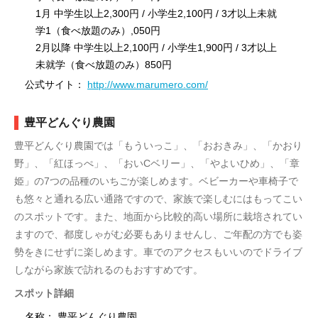
1月 中学生以上2,300円 / 小学生2,100円 / 3才以上未就
学1（食べ放題のみ）,050円
2月以降 中学生以上2,100円 / 小学生1,900円 / 3才以上
未就学（食べ放題のみ）850円
公式サイト：
http://www.marumero.com/
豊平どんぐり農園
豊平どんぐり農園では「もういっこ」、「おおきみ」、「かおり
野」、「紅ほっぺ」、「おいCベリー」、「やよいひめ」、「章
姫」の7つの品種のいちごが楽しめます。ベビーカーや車椅子で
も悠々と通れる広い通路ですので、家族で楽しむにはもってこい
のスポットです。また、地面から比較的高い場所に栽培されてい
ますので、都度しゃがむ必要もありませんし、ご年配の方でも姿
勢をきにせずに楽しめます。車でのアクセスもいいのでドライブ
しながら家族で訪れるのもおすすめです。
スポット詳細
名称： 豊平どんぐり農園