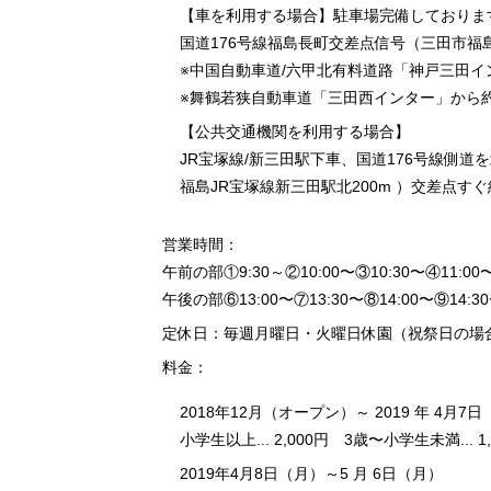
【車を利用する場合】駐車場完備しておりま
国道176号線福島長町交差点信号（三田市福島
※中国自動車道/六甲北有料道路「神戸三田イ
※舞鶴若狭自動車道「三田西インター」から約
【公共交通機関を利用する場合】
JR宝塚線/新三田駅下車、国道176号線側道
福島JR宝塚線新三田駅北200m ）交差点すぐ
営業時間：
午前の部①9:30～②10:00〜③10:30〜④11:00
午後の部⑥13:00〜⑦13:30〜⑧14:00〜⑨14:3
定休日：毎週月曜日・火曜日休園（祝祭日の場
料金：
2018年12月（オープン）～ 2019 年 4月7
小学生以上... 2,000円 3歳〜小学生未満... 1,
2019年4月8日（月）～5 月 6日（月）