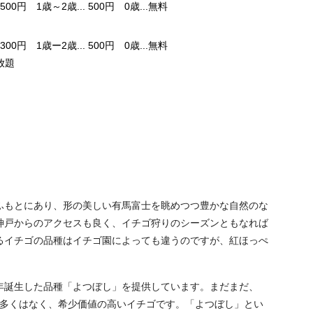
500円 1歳～2歳... 500円 0歳...無料
300円 1歳ー2歳... 500円 0歳...無料
放題
ふもとにあり、形の美しい有馬富士を眺めつつ豊かな自然のな
神戸からのアクセスも良く、イチゴ狩りのシーズンともなれば
るイチゴの品種はイチゴ園によっても違うのですが、紅ほっぺ
年誕生した品種「よつぼし」を提供しています。まだまだ、
は多くはなく、希少価値の高いイチゴです。「よつぼし」とい