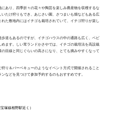
地にあり、四季折々の花々や陶芸を楽しみ農産物を収穫するな
しいたけ狩りもでき、あじさい園、さつまいも畑などもある広
まれた敷地内にはイチゴも栽培されていて、イチゴ狩りが楽し
遊歩道もあるのですが、イチゴハウスの中の通路も広く、ベビ
しめます。しい茸ランドかさやでは、イチゴの栽培法を高設栽
様の目線と同じぐらいの高さになり、とても摘みやすくなって
ご狩り＆バーベキューのようなイベント方式で開催されること
ランなどを見つけて参加予約するのもおすすめです。
（JR宝塚線相野駅近く）