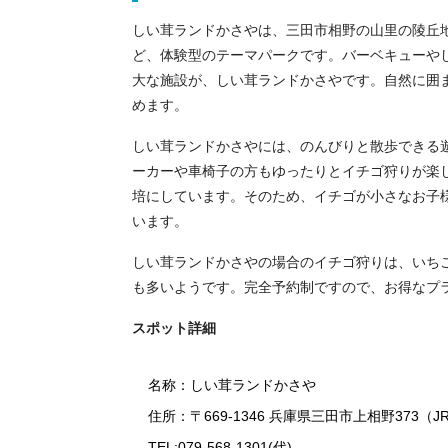
しい茸ランドかさやは、三田市相野の山里の陵丘
ど、体験型のテーマパークです。バーベキューや
大な施設が、しい茸ランドかさやです。自然に囲
めます。
しい茸ランドかさやには、のんびりと散歩できる
ーカーや車椅子の方もゆったりとイチゴ狩りが楽
培にしています。そのため、イチゴが小さなお子
います。
しい茸ランドかさやの場合のイチゴ狩りは、いち
も多いようです。完全予約制ですので、お得なプ
スポット詳細
名称：しい茸ランドかさや
住所：〒669-1346 兵庫県三田市上相野373
TEL:079-568-1301(代)