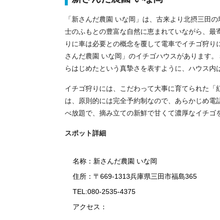
「新さんだ農園 いな岡」は、古来より北摂三田
士のふもとの豊富な自然に恵まれていながら、最寄
りに車は必要との概念を覆して電車でイチゴ狩り
さんだ農園 いな岡」のイチゴハウスがあります
らはじめたという真摯さを表すように、ハウス内
イチゴ狩りには、こだわって大事に育てられた「
は、原則的には完全予約制なので、あらかじめ電
べ放題で、摘み立ての新鮮で甘くて濃厚なイチゴ
スポット詳細
名称：新さんだ農園 いな岡
住所：〒669-1313兵庫県三田市福島365
TEL:080-2535-4375
アクセス：