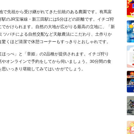
の地で先祖から受け継がれてきた伝統のある農園です。有馬富
駅のJR宝塚線・新三田駅には5分ほどの距離です。イチゴ狩
にでかけられます。自然の大地が広がりる最高の立地に、「新
。ミツバチによる自然交配など天敵農法にこだわり、土作りか
は驚くほど清潔で休憩コーナーもすっきりとおしゃれです。
紅ほっぺ」と「章姫」の2品種が提供されます。イチゴ狩り
話やオンラインで予約をしてから伺いましょう。30分間の食
を思いっきり堪能してみてはいかがでしょう。