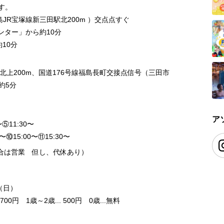
す。
JR宝塚線新三田駅北200m ）交点点すぐ
ンター」から約10分
10分
を北上200m、国道176号線福島長町交接点信号（三田市
約5分
ア
〜⑤11:30〜
0〜⑩15:00〜⑪15:30〜
合は営業 但し、代休あり）
日（日）
700円 1歳～2歳... 500円 0歳...無料