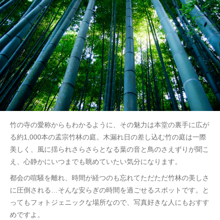
竹の寺の愛称からもわかるように、その魅力は本堂の裏手に広が
る約1,000本の孟宗竹林の庭。木漏れ日の差し込む竹の庭は一際
美しく、風に揺られさらさらとなる葉の音と鳥のさえずりが聞こ
え、心静かにいつまでも眺めていたい気分になります。
都会の喧騒を離れ、時間が経つのも忘れてただただ竹林の美しさ
に圧倒される…そんな安らぎの時間を過ごせるスポットです。と
ってもフォトジェニックな場所なので、写真好きな人にもおすす
めですよ。