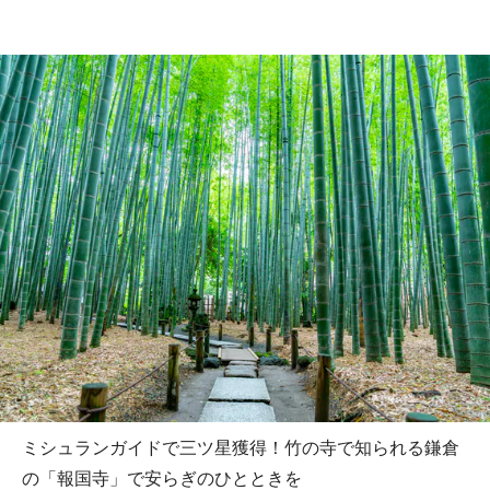
ミシュランガイドで三ツ星獲得！竹の寺で知られる鎌倉
の「報国寺」で安らぎのひとときを