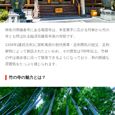
神奈川県鎌倉市にある報国寺は、本堂裏手に広がる竹林から竹の
寺とも呼ばれる臨済宗建長寺派の寺院です。
1334年(建武元年)に室町幕府の初代将軍・足利尊氏の祖父、足利
家時によって創設されたといわれ、その歴史は700年以上。竹林
の中は遊歩道に沿って散策できるようになっており、和の静謐な
雰囲気をたっぷり感じられます。
竹の寺の魅力とは？