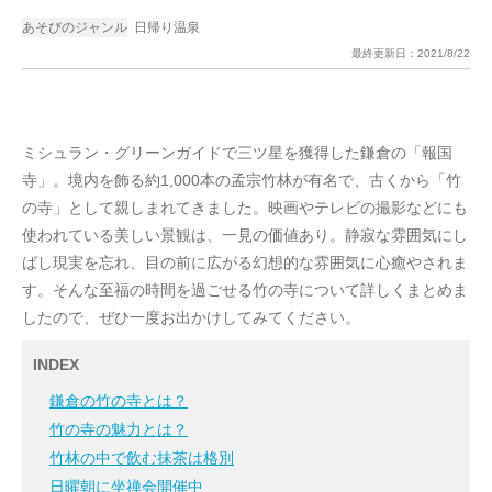
あそびのジャンル
日帰り温泉
最終更新日：
2021/8/22
ミシュラン・グリーンガイドで三ツ星を獲得した鎌倉の「報国
寺」。境内を飾る約1,000本の孟宗竹林が有名で、古くから「竹
の寺」として親しまれてきました。映画やテレビの撮影などにも
使われている美しい景観は、一見の価値あり。静寂な雰囲気にし
ばし現実を忘れ、目の前に広がる幻想的な雰囲気に心癒やされま
す。そんな至福の時間を過ごせる竹の寺について詳しくまとめま
したので、ぜひ一度お出かけしてみてください。
INDEX
鎌倉の竹の寺とは？
竹の寺の魅力とは？
竹林の中で飲む抹茶は格別
日曜朝に坐禅会開催中