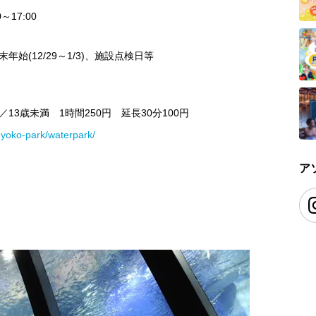
～17:00
始(12/29～1/3)、施設点検日等
／13歳未満 1時間250円 延長30分100円
nyoko-park/waterpark/
ア