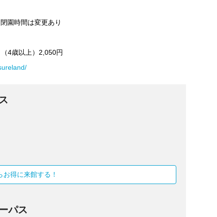
より閉園時間は変更あり
も（4歳以上）2,050円
sureland/
ス
）
からお得に来館する！
デーパス