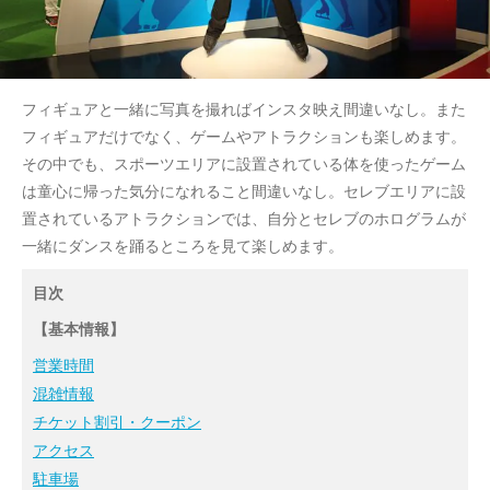
フィギュアと一緒に写真を撮ればインスタ映え間違いなし。また
フィギュアだけでなく、ゲームやアトラクションも楽しめます。
その中でも、スポーツエリアに設置されている体を使ったゲーム
は童心に帰った気分になれること間違いなし。セレブエリアに設
置されているアトラクションでは、自分とセレブのホログラムが
一緒にダンスを踊るところを見て楽しめます。
目次
【基本情報】
営業時間
混雑情報
チケット割引・クーポン
アクセス
駐車場