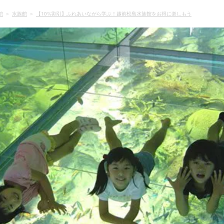
館
水族館
【10%割引】ふれあいながら学ぶ！越前松島水族館をお得に楽しもう