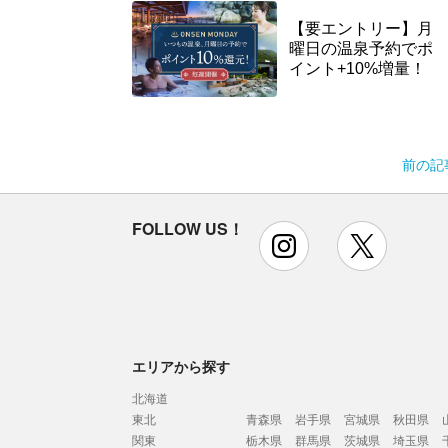
【要エントリー】月
曜日の温泉予約でポ
イント+10%増量！
前の記
FOLLOW US！
instagram
x
エリアから探す
北海道
東北
青森県
岩手県
宮城県
秋田県
関東
栃木県
群馬県
茨城県
埼玉県