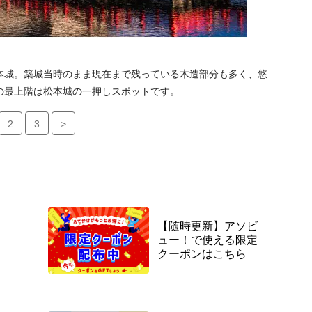
本城。築城当時のまま現在まで残っている木造部分も多く、悠
の最上階は松本城の一押しスポットです。
2
3
>
【随時更新】アソビ
ュー！で使える限定
クーポンはこちら