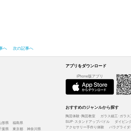
事へ
次の記事へ
アプリをダウンロード
iPhone版アプリ
おすすめのジャンルから探す
陶芸体験･陶芸教室
ガラス細工･ガラス
SUP･スタンドアップパドル
ダイビン
山形県
福島県
アクセサリー手作り体験
パラグライダ
千葉県
東京都
神奈川県