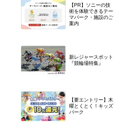
【PR】ソニーの技
術を体験できるテー
マパーク・施設のご
案内
新レジャースポット
『競輪場特集』
【要エントリー】木
曜とくとく！キッズ
パーク