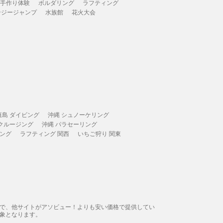
 手作り体験
ボルダリング
ラフティング
ンジージャンプ
水族館
花火大会
垣島 ダイビング
沖縄 シュノーケリング
 クルージング
沖縄 パラセーリング
ィング
ラフティング 関西
いちご狩り 関東
態で、他サイトがアソビュー！よりも安い価格で提供してい
象となります。