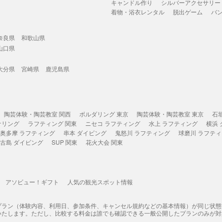
キャンドル作り
シルバーアクセサリー
着物・浴衣レンタル
脱出ゲーム
バ
奈良県
和歌山県
山口県
大分県
宮崎県
鹿児島県
陶芸体験・陶芸教室 関西
ボルダリング 東京
陶芸体験・陶芸教室 東京
石
ケリング
ラフティング 関東
ニセコ ラフティング
水上 ラフティング
横浜
奥多摩 ラフティング
串本 ダイビング
鬼怒川 ラフティング
球磨川 ラフテ
古島 ダイビング
SUP 関東
花火大会 関東
アソビュー！ギフト
人気の観光スポット情報
プラン（体験内容、利用日、参加条件、キャンセル規約などの基本情報）が同じ状
いたします。ただし、比較する料金は誰でも確認できる一般公開したプランのみが対