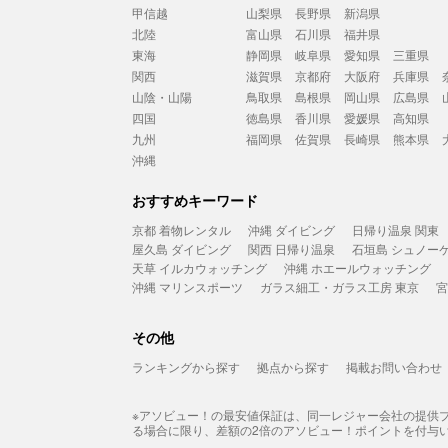
甲信越
山梨県
長野県
新潟県
北陸
富山県
石川県
福井県
東海
静岡県
岐阜県
愛知県
三重県
関西
滋賀県
京都府
大阪府
兵庫県
山陰・山陽
鳥取県
島根県
岡山県
広島県
四国
徳島県
香川県
愛媛県
高知県
九州
福岡県
佐賀県
長崎県
熊本県
沖縄
おすすめキーワード
京都 着物レンタル
沖縄 ダイビング
日帰り温泉 関東
屋久島 ダイビング
関西 日帰り温泉
石垣島 シュノー
天草 イルカウォッチング
沖縄 ホエールウォッチング
沖縄 マリンスポーツ
ガラス細工・ガラス工房 東京
宮
その他
ランキングから探す
拠点から探す
掲載お問い合わせ
※アソビュー！の最安値保証は、同一レジャー会社の提供
る場合に限り、差額の2倍のアソビュー！ポイントを付与