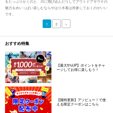
をたっぷりかくのと、川に飛び込んだりしてアウトドアサウナの
魅力をめいっぱい楽しむならやはり水着は持参しておくのがいい
です。
1
2
＞
おすすめ特集
【最大5%UP】ポイントをチャ
ージしてお得に楽しもう！
【随時更新】アソビュー！で使
える限定クーポンはこちら