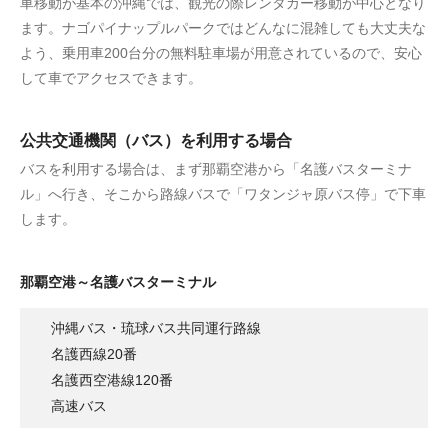
車移動が基本の沖縄では、観光の際レンタカー移動が中心となり
ます。ナゴパイナップルパークではどんなに混雑しても大丈夫な
よう、乗用車200台分の無料駐車場が用意されているので、安心
して車でアクセスできます。
公共交通機関（バス）を利用する場合
バスを利用する場合は、まず那覇空港から「名護バスターミナ
ル」へ行き、そこから路線バスで「ワタンジャ原バス停」で下車
します。
那覇空港～名護バスターミナル
沖縄バス・琉球バス共同運行路線
名護西線20番
名護西空港線120番
高速バス