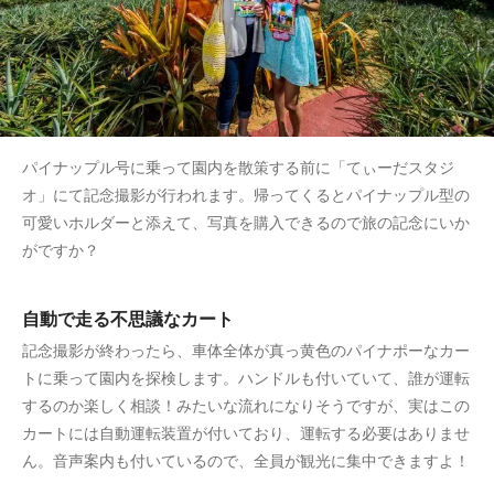
パイナップル号に乗って園内を散策する前に「てぃーだスタジ
オ」にて記念撮影が行われます。帰ってくるとパイナップル型の
可愛いホルダーと添えて、写真を購入できるので旅の記念にいか
がですか？
自動で走る不思議なカート
記念撮影が終わったら、車体全体が真っ黄色のパイナポーなカー
トに乗って園内を探検します。ハンドルも付いていて、誰が運転
するのか楽しく相談！みたいな流れになりそうですが、実はこの
カートには自動運転装置が付いており、運転する必要はありませ
ん。音声案内も付いているので、全員が観光に集中できますよ！