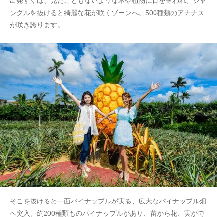
出発すぐは、見たこともないような木や植物に目を奪われ、ジャ
ングルを抜けると綺麗な花が咲くゾーンへ。500種類のアナナス
が咲き誇ります。
そこを抜けると一面パイナップルが実る、広大なパイナップル畑
へ突入。約200種類ものパイナップルがあり、苗から花、実がで