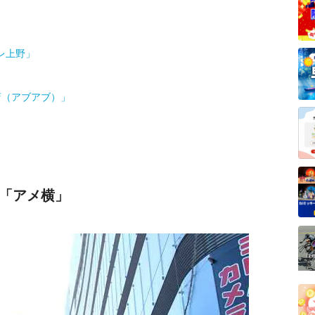
レ上野」
店（アブアブ）」
「アメ横」